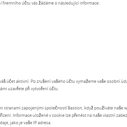
 firemního účtu vás žádáme o následující informace:
áš účet aktivní. Po zrušení vašeho účtu vymažeme vaše osobní údaj
mi uzavřete při vytvoření účtu.
mi stranami zapojenými společností Bastion, když používáte naše we
zení. Informace uložené v cookie lze přenést na naše vlastní zabez
je, jako je vaše IP adresa.