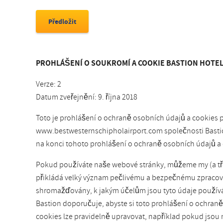
PROHLÁŠENÍ O SOUKROMÍ A COOKIE BASTION HOTE
Verze: 2
Datum zveřejnění: 9. října 2018
Toto je prohlášení o ochraně osobních údajů a cookies
www.bestwesternschipholairport.com společnosti Bastion
na konci tohoto prohlášení o ochraně osobních údajů a 
Pokud používáte naše webové stránky, můžeme my (a třet
přikládá velký význam pečlivému a bezpečnému zpracován
shromažďovány, k jakým účelům jsou tyto údaje používá
Bastion doporučuje, abyste si toto prohlášení o ochran
cookies lze pravidelně upravovat, například pokud jsou