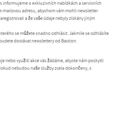
s informujeme o exkluzivních nabídkách a servisních
i e-mailovou adresu, abychom vám mohli newsletter
aregistrovali a že vaše údaje nebyly získány jiným
kterého se můžete snadno odhlásit. Jakmile se odhlásíte
budete dostávat newslettery od Bastion.
oje nebo využití akce vás žádáme, abyste nám poskytli
, dokud nebudou naše služby zcela dokončeny, s