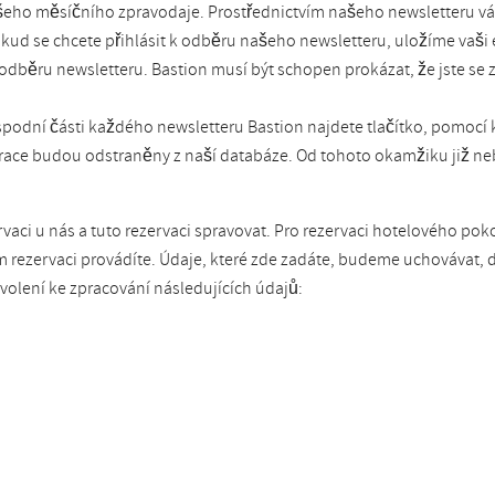
šeho měsíčního zpravodaje. Prostřednictvím našeho newsletteru vá
kud se chcete přihlásit k odběru našeho newsletteru, uložíme vaš
 odběru newsletteru. Bastion musí být schopen prokázat, že jste se z
spodní části každého newsletteru Bastion najdete tlačítko, pomocí 
strace budou odstraněny z naší databáze. Od tohoto okamžiku již ne
ci u nás a tuto rezervaci spravovat. Pro rezervaci hotelového pok
m rezervaci provádíte. Údaje, které zde zadáte, budeme uchovávat
olení ke zpracování následujících údajů: