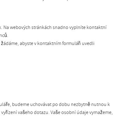
k. Na webových stránkách snadno vyplníte kontaktní
nců.
 žádáme, abyste v kontaktním formuláři uvedli
rmuláře, budeme uchovávat po dobu nezbytně nutnou k
o vyřízení vašeho dotazu. Vaše osobní údaje vymažeme,