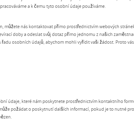
e zpracováváme a k čemu tyto osobní údaje používáme.
ám, můžete nás kontaktovat přímo prostřednictvím webových stráne
tevírací doby a odeslat svůj dotaz přímo jednomu z našich zaměstna
 řadu osobních údajů, abychom mohli vyřídit vaši žádost. Proto vás
obní údaje, které nám poskytnete prostřednictvím kontaktního fo
ůže požádat o poskytnutí dalších informací, pokud je to nutné pr
vězen.