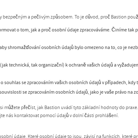
aty bezpečným a pečlivým způsobem. To je důvod, proč Bastion použ
formovat o tom, jak a proč osobní údaje zpracováváme. Činíme tak 
aby shromažďování osobních údajů bylo omezeno na to, co je nezb
ak technická, tak organizační) k ochraně vašich údajů a vyžadujeme
 souhlas se zpracováním vašich osobních údajů v případech, kdy t
souvislosti se zpracováním osobních údajů, jako je vaše právo na 
i můžete přečíst, jak Bastion uvádí tyto základní hodnoty do prax
te nás kontaktovat pomocí údajů v dolní části prohlášení.
bní údaje. Které osobní údaje to jsou, závisí na funkcích, které 