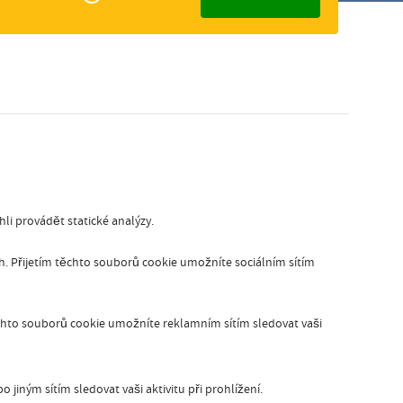
elijk
Slovak
i provádět statické analýzy.
ích. Přijetím těchto souborů cookie umožníte sociálním sítím
chto souborů cookie umožníte reklamním sítím sledovat vaši
jiným sítím sledovat vaši aktivitu při prohlížení.