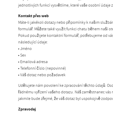
jednotlivých funkcí vysvětlíme, které vaše osobní údaj
Kontakt přes web
Máte-li jakékoli dotazy nebo připomínky k našim služb
formulář. Můžete také využít funkci chatu během naší o
Pokud použijete kontaktní formulář, potřebujeme od vás
následující údaje:
• Jméno
• Sex
• Emailová adresa
• Telefonní číslo (nepovinné)
• Váš dotaz nebo požadavek
Udělujete nám povolení ke zpracování těchto údajů. Os
řádnému vyřízení vašeho dotazu. Náš zaměstnanec vás m
jakmile bude zřejmé, že váš dotaz byl uspokojivě zodpo
Zpravodaj