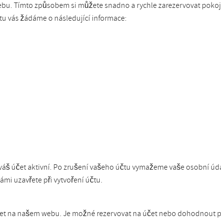
ebu. Tímto způsobem si můžete snadno a rychle zarezervovat pokoj. 
tu vás žádáme o následující informace:
áš účet aktivní. Po zrušení vašeho účtu vymažeme vaše osobní údaj
mi uzavřete při vytvoření účtu.
čet na našem webu. Je možné rezervovat na účet nebo dohodnout pe