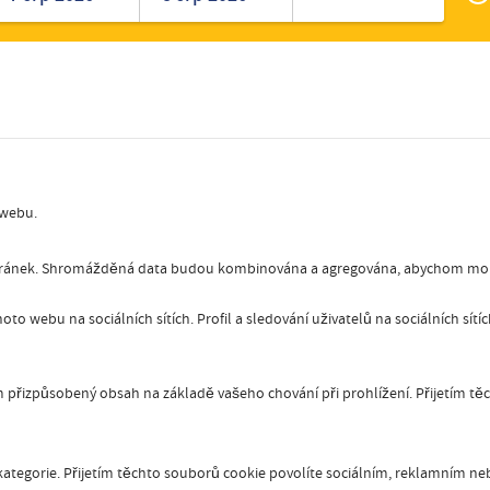
Zak
Romanian
Turkish
 webu.
stránek. Shromážděná data budou kombinována a agregována, abychom mohl
oto webu na sociálních sítích. Profil a sledování uživatelů na sociálních sít
přizpůsobený obsah na základě vašeho chování při prohlížení. Přijetím tě
ategorie. Přijetím těchto souborů cookie povolíte sociálním, reklamním nebo 