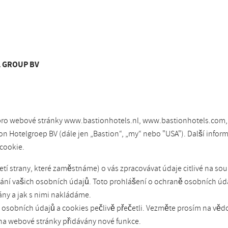
L GROUP BV
 pro webové stránky www.bastionhotels.nl, www.bastionhotels.com,
 Hotelgroep BV (dále jen „Bastion“, „my“ nebo "USA"). Další infor
cookie.
í strany, které zaměstnáme) o vás zpracovávat údaje citlivé na sou
í vašich osobních údajů. Toto prohlášení o ochraně osobních údaj
ny a jak s nimi nakládáme.
ě osobních údajů a cookies pečlivě přečetli. Vezměte prosím na věd
 na webové stránky přidávány nové funkce.