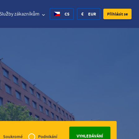
Služby zákazníkům
CS
€
EUR
Přihlásit se
d States Dollar
Deutsch
£
British Pound
d States Dollar
Deutsch
£
British Pound
h Krone
Spanish
Rs.
India Rupee
ay Krone
Croatian
zł
Poland Zloty
en Krona
Finnish
CHF
Switzerland Franc
vé
čeština
Soukromé
Podnikání