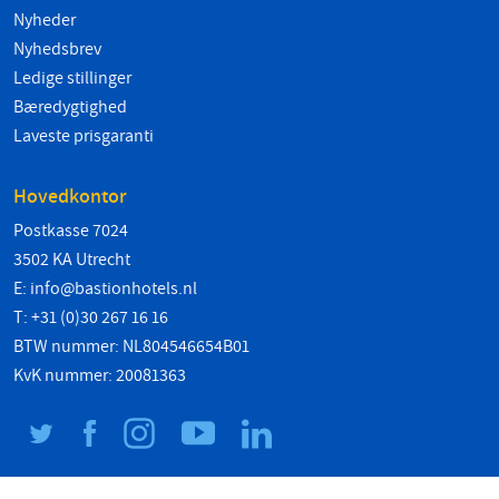
Nyheder
Nyhedsbrev
Ledige stillinger
Bæredygtighed
Laveste prisgaranti
Hovedkontor
Postkasse 7024
3502 KA Utrecht
E:
info@bastionhotels.nl
T: +31 (0)30 267 16 16
BTW nummer: NL804546654B01
KvK nummer: 20081363