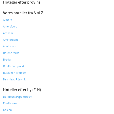
Hoteller efter provins
Vores hoteller fra A til Z
Almere
Amersfoort
Arnhem
Amsterdam
Apeldoorn
Barendrecht
Breda
Brielle Europoort
Bussum Hilversum
Den Haag Rijswijk
Hoteller efter by (E-N)
Dordrecht Papendrecht
Eindhoven
Geleen