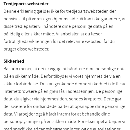
Tredjeparts websteder
Denne erklæring gælder ikke for tredjepartswebsteder, der
henvises til på vores egen hjemmeside. Vi kan ikke garantere, at
disse tredjeparter vil håndtere dine personlige data på en
pålidelig eller sikker måde. Vi anbefaler, at du læser
fortrolighedserklæringen for det relevante websted, før du
bruger disse websteder.
Sikkerhed
Bastion mener, at det er vigtigt at håndtere dine personlige data
på en sikker måde. Derfor tilbyder vi vores hjemmeside via en
sikker forbindelse. Du kan genkende denne sikkerhed i de fleste
internetbrowsere på en grøn lås i adresselinjen. De personlige
data, du afgiver via hjemmesiden, sendes krypteret. Dette gør
det sværere for ondsindede parter at opsnappe dine personlige
data. Vi arbejder også hårdt internt for at behandle dine
personoplysninger på en sikker måde. For eksempel arbejder vi
med specifikke adgangsbegrænsninger, og de autorisationer,