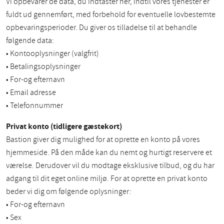
Vi opbevarer de data, du indtaster her, indtil vores tjenester er
fuldt ud gennemført, med forbehold for eventuelle lovbestemte
opbevaringsperioder. Du giver os tilladelse til at behandle
følgende data:
• Kontooplysninger (valgfrit)
• Betalingsoplysninger
• For-og efternavn
• Email adresse
• Telefonnummer
Privat konto (tidligere gæstekort)
Bastion giver dig mulighed for at oprette en konto på vores
hjemmeside. På den måde kan du nemt og hurtigt reservere et
værelse. Derudover vil du modtage eksklusive tilbud, og du har
adgang til dit eget online miljø. For at oprette en privat konto
beder vi dig om følgende oplysninger:
• For-og efternavn
• Sex