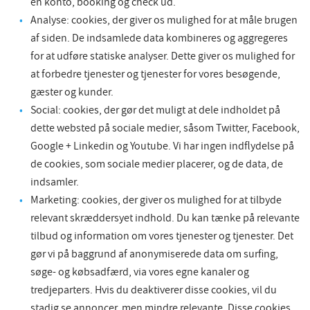
en konto, booking og check ud.
Analyse: cookies, der giver os mulighed for at måle brugen
af siden. De indsamlede data kombineres og aggregeres
for at udføre statiske analyser. Dette giver os mulighed for
at forbedre tjenester og tjenester for vores besøgende,
gæster og kunder.
Social: cookies, der gør det muligt at dele indholdet på
dette websted på sociale medier, såsom Twitter, Facebook,
Google + Linkedin og Youtube. Vi har ingen indflydelse på
de cookies, som sociale medier placerer, og de data, de
indsamler.
Marketing: cookies, der giver os mulighed for at tilbyde
relevant skræddersyet indhold. Du kan tænke på relevante
tilbud og information om vores tjenester og tjenester. Det
gør vi på baggrund af anonymiserede data om surfing,
søge- og købsadfærd, via vores egne kanaler og
tredjeparters. Hvis du deaktiverer disse cookies, vil du
stadig se annoncer, men mindre relevante. Disse cookies