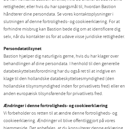
rettigheder, eller hvis du har spørgsmål til, hvordan Bastion
håndterer dine persondata. Se vores kontaktoplysninger i
slutningen af denne fortroligheds- og cookieerklæring. For at
forhindre misbrug kan Bastion bede dig om at identificere dig
selv, når du kontakter os for at udøve visse juridiske rettigheder.
Persondatatilsynet
Bastion hjælper dig naturligvis gerne, hvis du har klager over
behandlingen af dine persondata. I henhold til den generelle
databeskyttelsesforordning har du også ret til at indgive en
klage til den hollandske databeskyttelsesmyndighed (den
hollandske tilsynsmyndighed inden for privatlivets fred) eller en
anden europæisk tilsynsførende for privatlivets fred.
Ændringer i denne fortroligheds- og cookieerklæring
Vi forbeholder os retten til at ændre denne fortroligheds- og
cookieerklæring. Ændringer vil blive offentliggjort på vores
hjemmeside. Det anbefales, at du konsulterer denne erklæring