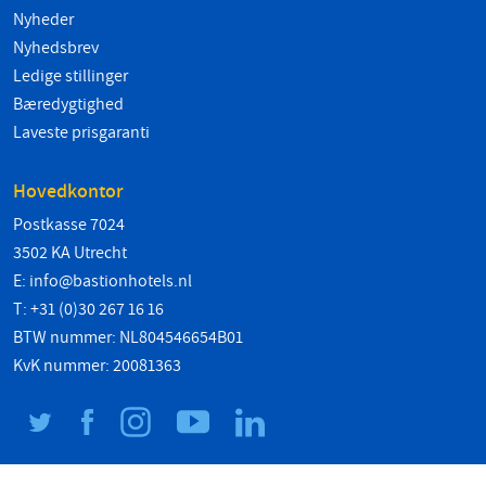
Nyheder
Nyhedsbrev
Ledige stillinger
Bæredygtighed
Laveste prisgaranti
Hovedkontor
Postkasse 7024
3502 KA Utrecht
E:
info@bastionhotels.nl
T: +31 (0)30 267 16 16
BTW nummer: NL804546654B01
KvK nummer: 20081363