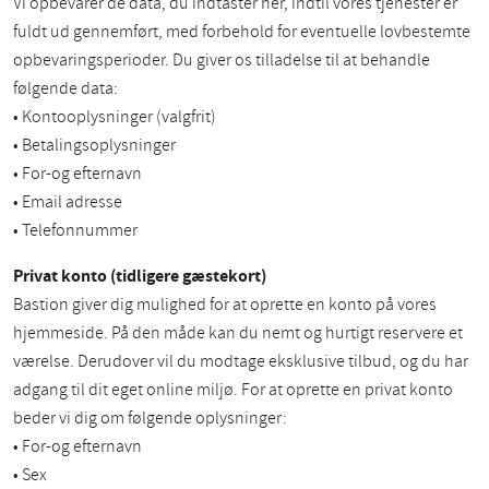
Vi opbevarer de data, du indtaster her, indtil vores tjenester er
fuldt ud gennemført, med forbehold for eventuelle lovbestemte
opbevaringsperioder. Du giver os tilladelse til at behandle
følgende data:
• Kontooplysninger (valgfrit)
• Betalingsoplysninger
• For-og efternavn
• Email adresse
• Telefonnummer
Privat konto (tidligere gæstekort)
Bastion giver dig mulighed for at oprette en konto på vores
hjemmeside. På den måde kan du nemt og hurtigt reservere et
værelse. Derudover vil du modtage eksklusive tilbud, og du har
adgang til dit eget online miljø. For at oprette en privat konto
beder vi dig om følgende oplysninger:
• For-og efternavn
• Sex