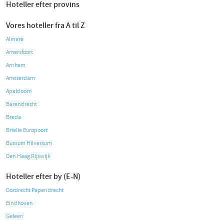
Hoteller efter provins
Vores hoteller fra A til Z
Almere
Amersfoort
Arnhem
Amsterdam
Apeldoorn
Barendrecht
Breda
Brielle Europoort
Bussum Hilversum
Den Haag Rijswijk
Hoteller efter by (E-N)
Dordrecht Papendrecht
Eindhoven
Geleen