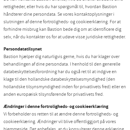
rettigheder, eller hvis du har spørgsmål til, hvordan Bastion
håndterer dine persondata. Se vores kontaktoplysninger i
slutningen af denne fortroligheds- og cookieerklæring. For at
forhindre misbrug kan Bastion bede dig om at identificere dig
selv, når du kontakter os for at udøve visse juridiske rettigheder.
Persondatatilsynet
Bastion hjælper dig naturligvis gerne, hvis du har klager over
behandlingen af dine persondata. I henhold til den generelle
databeskyttelsesforordning har du også ret til at indgive en
klage til den hollandske databeskyttelsesmyndighed (den
hollandske tilsynsmyndighed inden for privatlivets fred) eller en
anden europæisk tilsynsførende for privatlivets fred.
Ændringer i denne fortroligheds- og cookieerklæring
Vi forbeholder os retten til at ændre denne fortroligheds- og
cookieerklæring. Ændringer vil blive offentliggjort på vores
hjemmeside. Det anbefales, at du konsulterer denne erklæring