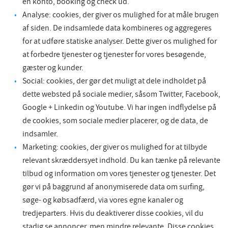
en konto, booking og check ud.
Analyse: cookies, der giver os mulighed for at måle brugen
af siden. De indsamlede data kombineres og aggregeres
for at udføre statiske analyser. Dette giver os mulighed for
at forbedre tjenester og tjenester for vores besøgende,
gæster og kunder.
Social: cookies, der gør det muligt at dele indholdet på
dette websted på sociale medier, såsom Twitter, Facebook,
Google + Linkedin og Youtube. Vi har ingen indflydelse på
de cookies, som sociale medier placerer, og de data, de
indsamler.
Marketing: cookies, der giver os mulighed for at tilbyde
relevant skræddersyet indhold. Du kan tænke på relevante
tilbud og information om vores tjenester og tjenester. Det
gør vi på baggrund af anonymiserede data om surfing,
søge- og købsadfærd, via vores egne kanaler og
tredjeparters. Hvis du deaktiverer disse cookies, vil du
stadig se annoncer, men mindre relevante. Disse cookies