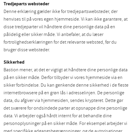
Tredjeparts websteder
Denne erklæring gælder ikke for tredjepartswebsteder, der
henvises til på vores egen hjemmeside. Vi kan ikke garantere, at
disse tredjeparter vil håndtere dine personlige data på en
pålidelig eller sikker måde. Vi anbefaler, at du læser
fortrolighedserklæringen for det relevante websted, før du
bruger disse websteder.
Sikkerhed
Bastion mener, at det er vigtigt at håndtere dine personlige data
på en sikker måde. Derfor tilbyder vi vores hjemmeside via en
sikker forbindelse. Du kan genkende denne sikkerhed i de fleste
internetbrowsere på en grøn lås i adresselinjen. De personlige
data, du afgiver via hjemmesiden, sendes krypteret. Dette gør
det sværere for ondsindede parter at opsnappe dine personlige
data. Vi arbejder også hårdt internt for at behandle dine
personoplysninger på en sikker måde. For eksempel arbejder vi
med specifikke adgangsbegrænsninger, og de autorisationer,