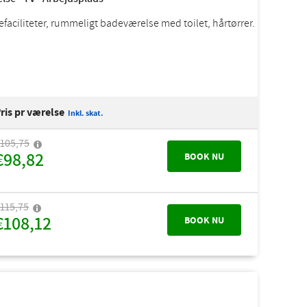
efaciliteter, rummeligt badeværelse med toilet, hårtørrer.
ris pr værelse
Inkl. skat.
105,75
€98,82
BOOK NU
115,75
€108,12
BOOK NU