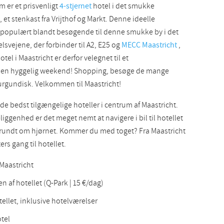
 er et prisvenligt
4-stjernet
hotel i det smukke
Slovak
 et stenkast fra Vrijthof og Markt. Denne ideelle
 populært blandt besøgende til denne smukke by i det
lsvejene, der forbinder til A2, E25 og
MECC Maastricht
,
hotel i Maastricht er derfor velegnet til et
l en hyggelig weekend! Shopping, besøge de mange
urgundisk. Velkommen til Maastricht!
 de bedst tilgængelige hoteller i centrum af Maastricht.
genhed er det meget nemt at navigere i bil til hotellet
s rundt om hjørnet. Kommer du med toget? Fra Maastricht
rs gang til hotellet.
Maastricht
 af hotellet (Q-Park | 15 €/dag)
tellet, inklusive hotelværelser
otel