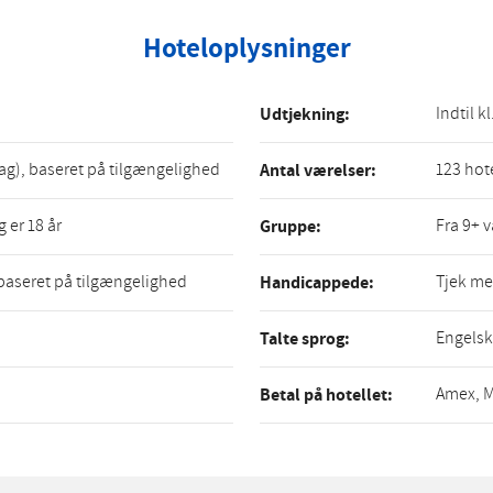
Hoteloplysninger
Indtil kl
Udtjekning:
ag), baseret på tilgængelighed
123 hot
Antal værelser:
 er 18 år
Fra 9+ 
Gruppe:
 baseret på tilgængelighed
Tjek me
Handicappede:
Engelsk
Talte sprog:
Amex, M
Betal på hotellet: