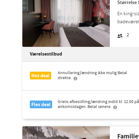
Størrelse 
En king-siz
badeværels
2
Værelsestilbud
Annullering/ændring ikke mulig Betal
Hot deal
direkte.
Gratis afbestilling/ændring indtil kl. 12.00 på
Flex deal
ankomstdagen. Betal senere.
Famili