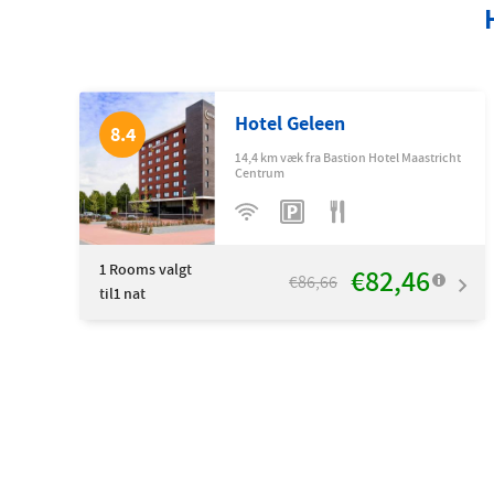
Hotel Geleen
8.4
14,4 km væk fra Bastion Hotel Maastricht
Centrum
1
Rooms valgt
€82,46
€86,66
til1 nat