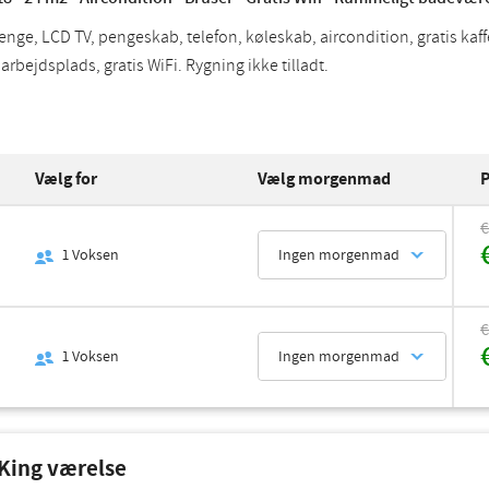
enge, LCD TV, pengeskab, telefon, køleskab, aircondition, gratis kaff
rbejdsplads, gratis WiFi. Rygning ikke tilladt.
Vælg for
Vælg morgenmad
P
€
1
Voksen
Ingen morgenmad
€
1
Voksen
Ingen morgenmad
King værelse