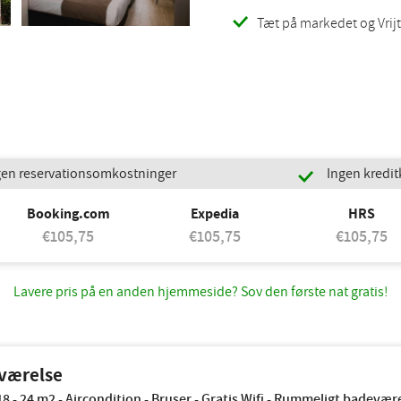
Tæt på markedet og Vrij
en reservationsomkostninger
Ingen kredit
Booking.com
Expedia
HRS
€105,75
€105,75
€105,75
Lavere pris på en anden hjemmeside? Sov den første nat gratis!
værelse
18 - 24 m2 - Aircondition - Bruser - Gratis Wifi - Rummeligt badevær