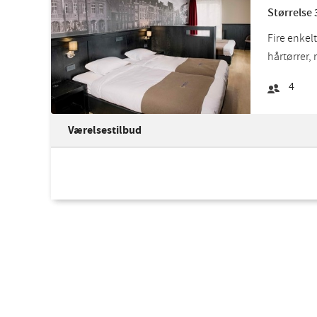
Størrelse 
Fire enkel
hårtørrer, 
4
Værelsestilbud