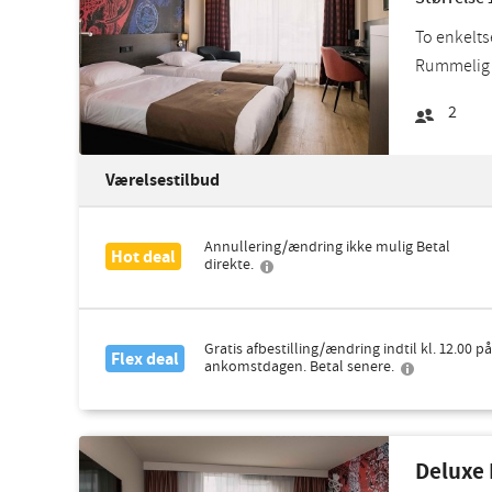
To enkelts
Rummelig a
2
Værelsestilbud
Annullering/ændring ikke mulig Betal
Hot deal
direkte.
Gratis afbestilling/ændring indtil kl. 12.00 på
Flex deal
ankomstdagen. Betal senere.
Deluxe 