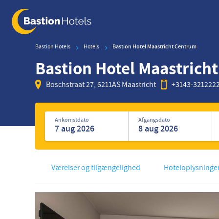
Skip
to
main
content
Bastion Hotels
Hotels
Bastion Hotel Maastricht Centrum
Bastion Hotel Maastrich
Boschstraat 27, 6211AS Maastricht
+3143-321222
Søg
efter
Ankomstdato
Afgangsdato
hoteller
Værelser og tilgængelighed
Hoteloplysninge