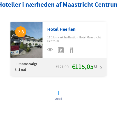
Hoteller i nærheden af Maastricht Centru
Hotel Heerlen
7.8
18,1 km væk fra Bastion Hotel Maastricht
Centrum
1
Rooms valgt
€115,05
€121,00
til1 nat
Opad