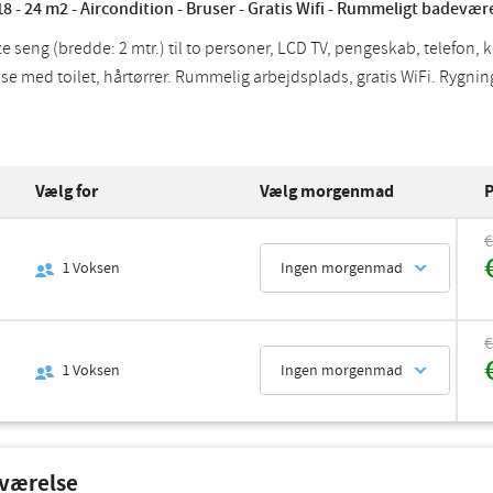
18 - 24 m2 - Aircondition - Bruser - Gratis Wifi - Rummeligt badevær
e seng (bredde: 2 mtr.) til to personer, LCD TV, pengeskab, telefon, k
e med toilet, hårtørrer. Rummelig arbejdsplads, gratis WiFi. Rygning 
Vælg for
Vælg morgenmad
P
€
1
Voksen
Ingen morgenmad
€
1
Voksen
Ingen morgenmad
eværelse