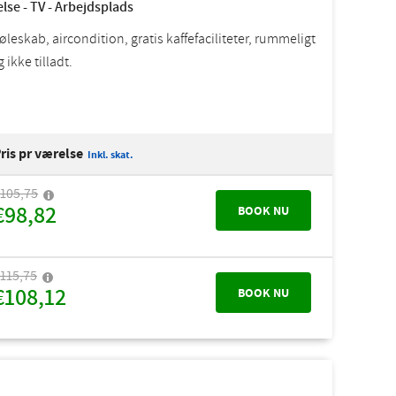
else - TV - Arbejdsplads
øleskab, aircondition, gratis kaffefaciliteter, rummeligt
ikke tilladt.
ris pr værelse
Inkl. skat.
105,75
€98,82
BOOK NU
115,75
€108,12
BOOK NU