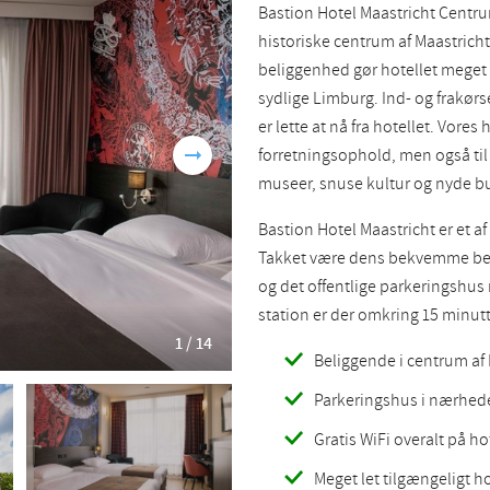
Bastion Hotel Maastricht Centrum
Romanian
Turkish
historiske centrum af Maastricht,
beliggenhed gør hotellet meget
sydlige Limburg. Ind- og frakørse
er lette at nå fra hotellet. Vores 
forretningsophold, men også ti
museer, snuse kultur og nyde b
Bastion Hotel Maastricht er et af
Takket være dens bekvemme belig
og det offentlige parkeringshu
station er der omkring 15 minutte
1 / 14
Beliggende i centrum af 
Parkeringshus i nærheden
Gratis WiFi overalt på ho
Meget let tilgængeligt h