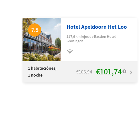
Hotel Apeldoorn Het Loo
7.5
117,6 km lejos de Bastion Hotel
Groningen
1
habitaciónes,
€101,74
€106,94
1 noche