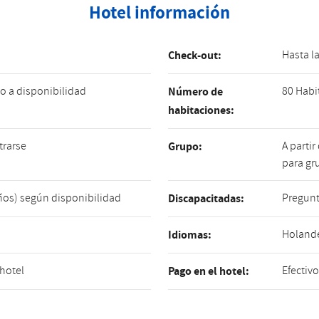
Hotel información
Hasta l
Check-out:
o a disponibilidad
80 Habi
Número de
habitaciones:
trarse
A partir
Grupo:
para gr
años) según disponibilidad
Pregunt
Discapacitadas:
Holandé
Idiomas:
 hotel
Efectivo
Pago en el hotel: