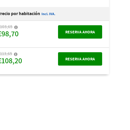
recio por habitación
Incl. IVA.
103,65
€98,70
RESERVA AHORA
113,65
€108,20
RESERVA AHORA