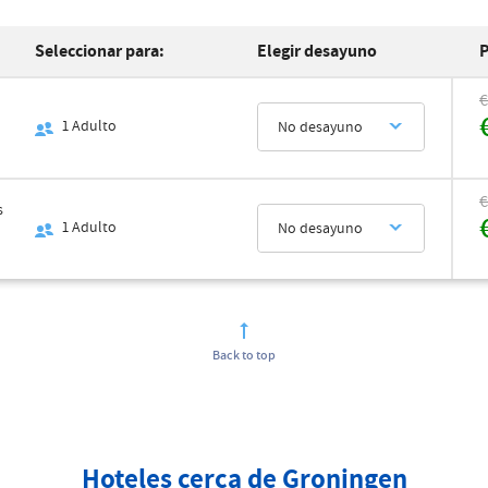
Seleccionar para:
Elegir desayuno
P
€
1
Adulto
No desayuno
€
s
1
Adulto
No desayuno
Back to top
Hoteles cerca de Groningen