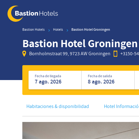
Skip
to
main
content
Bastion Hotels
Hotels
Bastion Hotel Groningen
Bastion Hotel Groningen
Bornholmstraat 99, 9723 AW Groningen
+3150-5
Encuentre
de
Fecha de llegada
Fecha de salida
hoteles
Habitaciones & disponibilidad
Hotel Informaci