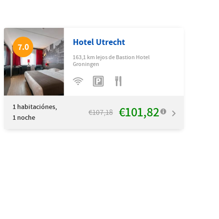
Hotel Utrecht
7.0
163,1 km lejos de Bastion Hotel
Groningen
1
habitaciónes,
€101,82
€107,18
1 noche