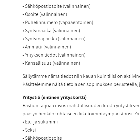
• Sähköpostiosoite (valinnainen)
• Osoite (valinnainen)
• Puhelinnumero (vapaaehtoinen)
• Syntymäaika (valinnainen)
• Syntymäpaikka (valinnainen)
• Ammatti (valinnainen)
• Yrityksen tiedot (valinnainen)
• Kansallisuus (valinnainen)
Säilytämme nämä tiedot niin kauan kuin tilisi on aktiivi
Käsittelemme näitä tietoja sen sopimuksen perusteella,
Yritystili (entinen yrityskortti)
Bastion tarjoaa myös mahdollisuuden luoda yritystili verk
pääsyn henkilökohtaiseen liiketoimintaympäristöösi. Yri
• Etu-ja sukunimi
• Seksi
• Sähköpostiosoite