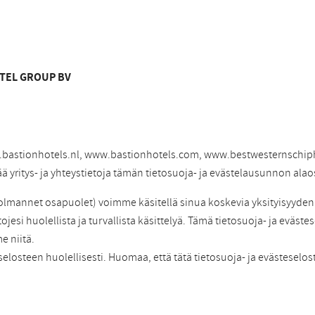
OTEL GROUP BV
.bastionhotels.nl, www.bastionhotels.com, www.bestwesternschiph
ää yritys- ja yhteystietoja tämän tietosuoja- ja evästelausunnon alao
mannet osapuolet) voimme käsitellä sinua koskevia yksityisyyden k
ojesi huolellista ja turvallista käsittelyä. Tämä tietosuoja- ja evästes
e niitä.
eselosteen huolellisesti. Huomaa, että tätä tietosuoja- ja evästeselo