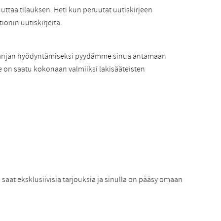
uuttaa tilauksen. Heti kun peruutat uutiskirjeen
ionin uutiskirjeitä.
ampanjan hyödyntämiseksi pyydämme sinua antamaan
me on saatu kokonaan valmiiksi lakisääteisten
 saat eksklusiivisia tarjouksia ja sinulla on pääsy omaan