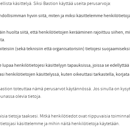
lellista käsittelyä. Siksi Bastion käyttää useita perusarvoja:
dollisimman hyvin siitä, miten ja miksi käsittelemme henkilötieto
äin huolta siitä, että henkilötietojen kerääminen rajoittuu siihen,
ta.
isiin (sekä teknisiin että organisatorisiin) tietojesi suojaamisek
paa henkilötietojesi käsittelyyn tapauksissa, joissa se edellyttää 
henkilötietojen käsittelyssä, kuten oikeuttasi tarkastella, korjata 
a Bastion toteuttaa nämä perusarvot käytännössä. Jos sinulla on kys
unassa olevia tietoja.
ia tietoja taaksesi. Mitkä henkilötiedot ovat riippuvaisia toiminnall
ietojasi käsittelemme ja mihin näitä henkilötietoja käytetään.