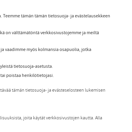
ja. Teemme tämän tämän tietosuoja- ja evästelausekkeen
 mikä on välttämätöntä verkkosivustojemme ja meiltä
si ja vaadimme myös kolmansia osapuolia, jotka
yleistä tietosuoja-asetusta.
tai poistaa henkilötietojasi.
yttävää tämän tietosuoja- ja evästeselosteen lukemisen
isuuksista, joita käytät verkkosivustojen kautta. Alla