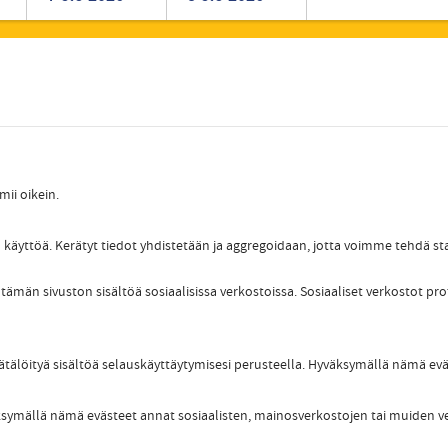
Romanian
Turkish
mii oikein.
 käyttöä. Kerätyt tiedot yhdistetään ja aggregoidaan, jotta voimme tehdä sta
tämän sivuston sisältöä sosiaalisissa verkostoissa. Sosiaaliset verkostot pro
äätälöityä sisältöä selauskäyttäytymisesi perusteella. Hyväksymällä nämä ev
väksymällä nämä evästeet annat sosiaalisten, mainosverkostojen tai muiden v