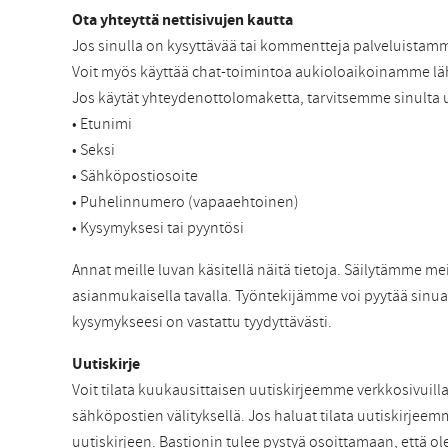
Ota yhteyttä nettisivujen kautta
Jos sinulla on kysyttävää tai kommentteja palveluistamm
Voit myös käyttää chat-toimintoa aukioloaikoinamme läh
Jos käytät yhteydenottolomaketta, tarvitsemme sinulta u
• Etunimi
• Seksi
• Sähköpostiosoite
• Puhelinnumero (vapaaehtoinen)
• Kysymyksesi tai pyyntösi
Annat meille luvan käsitellä näitä tietoja. Säilytämme 
asianmukaisella tavalla. Työntekijämme voi pyytää sinua 
kysymykseesi on vastattu tyydyttävästi.
Uutiskirje
Voit tilata kuukausittaisen uutiskirjeemme verkkosivuill
sähköpostien välityksellä. Jos haluat tilata uutiskirjeem
uutiskirjeen. Bastionin tulee pystyä osoittamaan, että olet