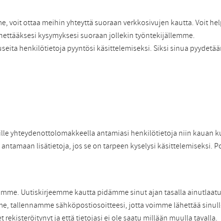
e, voit ottaa meihin yhteyttä suoraan verkkosivujen kautta. Voit he
ettääksesi kysymyksesi suoraan jollekin työntekijällemme.
seita henkilötietoja pyyntösi käsittelemiseksi. Siksi sinua pyyde
meille yhteydenottolomakkeella antamiasi henkilötietoja niin kauan 
antamaan lisätietoja, jos se on tarpeen kyselysi käsittelemiseksi. P
amme. Uutiskirjeemme kautta pidämme sinut ajan tasalla ainutlaatuis
me, tallennamme sähköpostiosoitteesi, jotta voimme lähettää sinulle
 rekisteröitynyt ja että tietojasi ei ole saatu millään muulla tavalla.