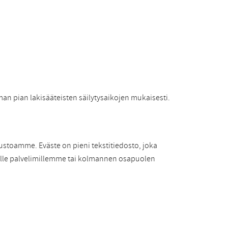
man pian lakisääteisten säilytysaikojen mukaisesti.
ustoamme. Eväste on pieni tekstitiedosto, joka
tuille palvelimillemme tai kolmannen osapuolen