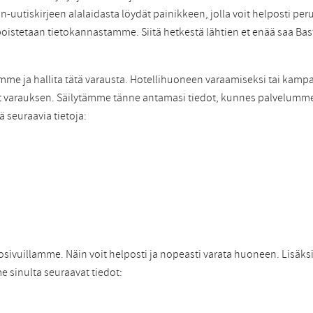
on-uutiskirjeen alalaidasta löydät painikkeen, jolla voit helposti per
poistetaan tietokannastamme. Siitä hetkestä lähtien et enää saa Bast
mme ja hallita tätä varausta. Hotellihuoneen varaamiseksi tai k
a teet varauksen. Säilytämme tänne antamasi tiedot, kunnes palvelum
ä seuraavia tietoja:
osivuillamme. Näin voit helposti ja nopeasti varata huoneen. Lisäksi
e sinulta seuraavat tiedot: