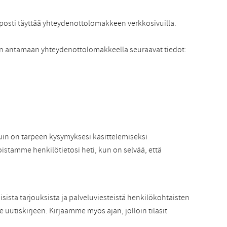
lposti täyttää yhteydenottolomakkeen verkkosivuilla.
tään antamaan yhteydenottolomakkeella seuraavat tiedot:
kuin on tarpeen kysymyksesi käsittelemiseksi
oistamme henkilötietosi heti, kun on selvää, että
ista tarjouksista ja palveluviesteistä henkilökohtaisten
 uutiskirjeen. Kirjaamme myös ajan, jolloin tilasit