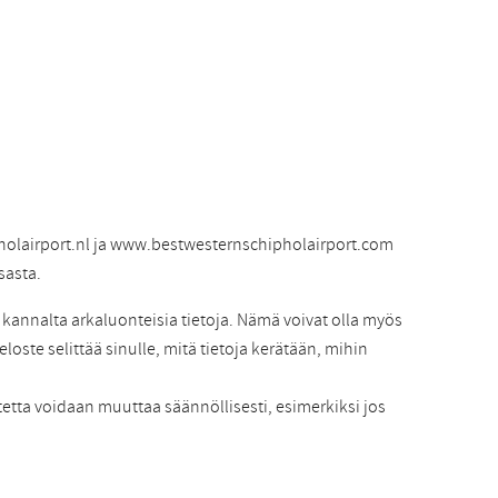
olairport.nl ja www.bestwesternschipholairport.com
sasta.
annalta arkaluonteisia tietoja. Nämä voivat olla myös
eloste selittää sinulle, mitä tietoja kerätään, mihin
stetta voidaan muuttaa säännöllisesti, esimerkiksi jos