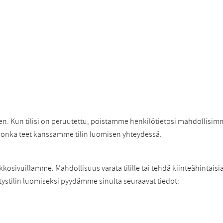
nen. Kun tilisi on peruutettu, poistamme henkilötietosi mahdollisim
 jonka teet kanssamme tilin luomisen yhteydessä.
kosivuillamme. Mahdollisuus varata tilille tai tehdä kiinteähintaisia
tystilin luomiseksi pyydämme sinulta seuraavat tiedot: