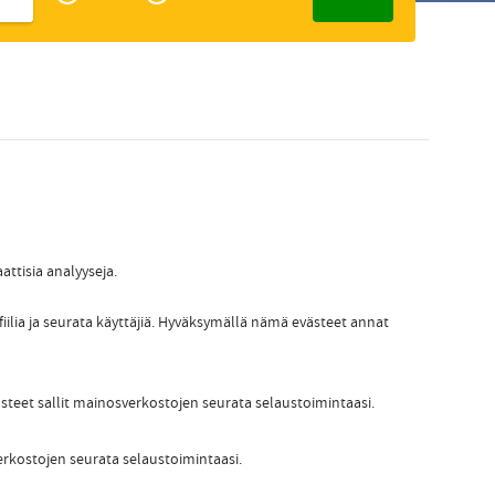
Zakelijk
Slovak
attisia analyyseja.
fiilia ja seurata käyttäjiä. Hyväksymällä nämä evästeet annat
ästeet sallit mainosverkostojen seurata selaustoimintaasi.
erkostojen seurata selaustoimintaasi.