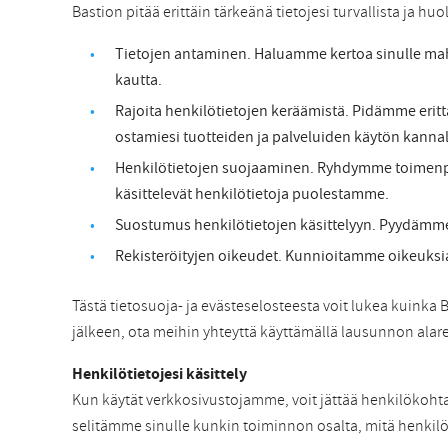
Bastion pitää erittäin tärkeänä tietojesi turvallista ja huo
Tietojen antaminen. Haluamme kertoa sinulle mah
kautta.
Rajoita henkilötietojen keräämistä. Pidämme eritt
ostamiesi tuotteiden ja palveluiden käytön kannal
Henkilötietojen suojaaminen. Ryhdymme toimenpite
käsittelevät henkilötietoja puolestamme.
Suostumus henkilötietojen käsittelyyn. Pyydämme lu
Rekisteröityjen oikeudet. Kunnioitamme oikeuksiasi 
Tästä tietosuoja- ja evästeselosteesta voit lukea kuink
jälkeen, ota meihin yhteyttä käyttämällä lausunnon alare
Henkilötietojesi käsittely
Kun käytät verkkosivustojamme, voit jättää henkilökohtais
selitämme sinulle kunkin toiminnon osalta, mitä henkilöt