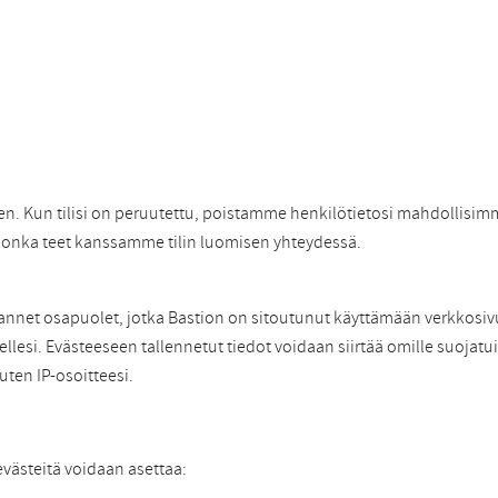
nen. Kun tilisi on peruutettu, poistamme henkilötietosi mahdollisim
 jonka teet kanssamme tilin luomisen yhteydessä.
mannet osapuolet, jotka Bastion on sitoutunut käyttämään verkkosiv
ellesi. Evästeeseen tallennetut tiedot voidaan siirtää omille suoja
uten IP-osoitteesi.
evästeitä voidaan asettaa: