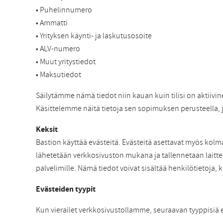
• Puhelinnumero
• Ammatti
• Yrityksen käynti- ja laskutusosoite
• ALV-numero
• Muut yritystiedot
• Maksutiedot
Säilytämme nämä tiedot niin kauan kuin tilisi on aktiivi
Käsittelemme näitä tietoja sen sopimuksen perusteella,
Keksit
Bastion käyttää evästeitä. Evästeitä asettavat myös kol
lähetetään verkkosivuston mukana ja tallennetaan laitte
palvelimille. Nämä tiedot voivat sisältää henkilötietoja, k
Evästeiden tyypit
Kun vierailet verkkosivustollamme, seuraavan tyyppisiä 