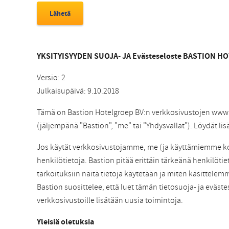
YKSITYISYYDEN SUOJA- JA Evästeseloste BASTION H
Versio: 2
Julkaisupäivä: 9.10.2018
Tämä on Bastion Hotelgroep BV:n verkkosivustojen www
(jäljempänä "Bastion", "me" tai "Yhdysvallat"). Löydät lis
Jos käytät verkkosivustojamme, me (ja käyttämiemme kol
henkilötietoja. Bastion pitää erittäin tärkeänä henkilötiet
tarkoituksiin näitä tietoja käytetään ja miten käsittelemm
Bastion suosittelee, että luet tämän tietosuoja- ja eväst
verkkosivustoille lisätään uusia toimintoja.
Yleisiä oletuksia