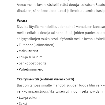
Annat meille luvan käsitellä näitä tietoja. Jokaisen Basti
tilauksen, sähköpostiosoitteesi ja ilmoittautumisaikasi 
Varata
Sivuilta löydät mahdollisuuden tehdä varauksen kanssa
meille erilaisia tietoja tai henkilöiltä, joiden puolest
säilytysaikojen mukaisesti. Myönnät meille luvan käsitell
• Tilitiedot (valinnainen)
• Maksutiedot
• Etu-ja sukunimi
• Sähköpostiosoite
• Puhelinnumero
Yksityinen tili (entinen vieraskortti)
Bastion tarjoaa sinulle mahdollisuuden luoda tilin verkk
verkkoympäristöösi. Yksityisen tilin luomiseksi pyydämm
• Etu-ja sukunimi
• Seksi