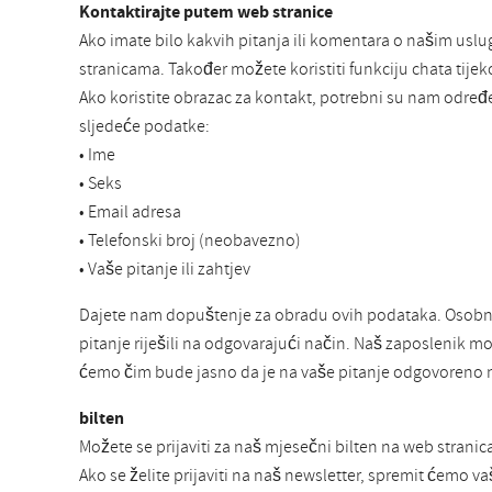
Kontaktirajte putem web stranice
Ako imate bilo kakvih pitanja ili komentara o našim usl
stranicama. Također možete koristiti funkciju chata tij
Ako koristite obrazac za kontakt, potrebni su nam određ
sljedeće podatke:
• Ime
• Seks
• Email adresa
• Telefonski broj (neobavezno)
• Vaše pitanje ili zahtjev
Dajete nam dopuštenje za obradu ovih podataka. Osobni
pitanje riješili na odgovarajući način. Naš zaposlenik mo
ćemo čim bude jasno da je na vaše pitanje odgovoreno n
bilten
Možete se prijaviti za naš mjesečni bilten na web stra
Ako se želite prijaviti na naš newsletter, spremit ćemo v