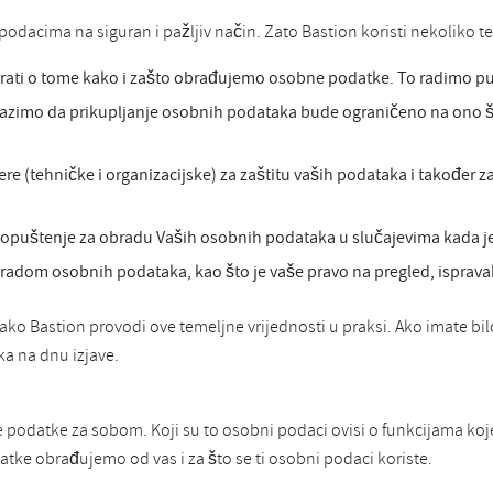
odacima na siguran i pažljiv način. Zato Bastion koristi nekoliko te
irati o tome kako i zašto obrađujemo osobne podatke. To radimo put
azimo da prikupljanje osobnih podataka bude ograničeno na ono što
(tehničke i organizacijske) za zaštitu vaših podataka i također z
opuštenje za obradu Vaših osobnih podataka u slučajevima kada je
bradom osobnih podataka, kao što je vaše pravo na pregled, ispravak
kako Bastion provodi ove temeljne vrijednosti u praksi. Ako imate bilo
a na dnu izjave.
e podatke za sobom. Koji su to osobni podaci ovisi o funkcijama ko
ke obrađujemo od vas i za što se ti osobni podaci koriste.