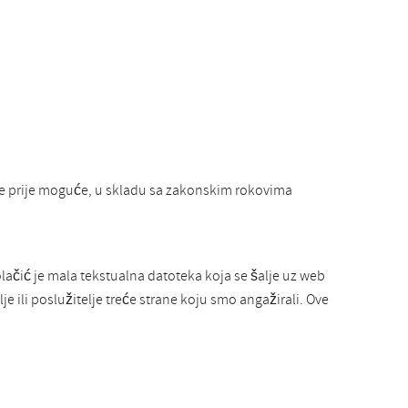
je prije moguće, u skladu sa zakonskim rokovima
olačić je mala tekstualna datoteka koja se šalje uz web
e ili poslužitelje treće strane koju smo angažirali. Ove