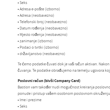
• Seks
• Adresa e-pošte (izborno)
• Adresa (neobavezno)
• Telefonski broj (neobavezno)
• Datum rođenja (neobavezno)
• Mjesto rođenja (neobavezno)
• zanimanje (izborno)
• Podaci o tvrtki (izborno)
• državljanstvo (neobavezno)
Te ćemo podatke čuvati dok je vaš račun aktivan. Nakon
čuvanja. Te podatke obrađujemo na temelju ugovora koji
Poslovni račun (bivši Company Card)
Bastion vam također nudi mogućnost kreiranja poslovnog r
ponude i pristup vašem osobnom poslovnom okruženju. 
• Ime i prezime
• Seks