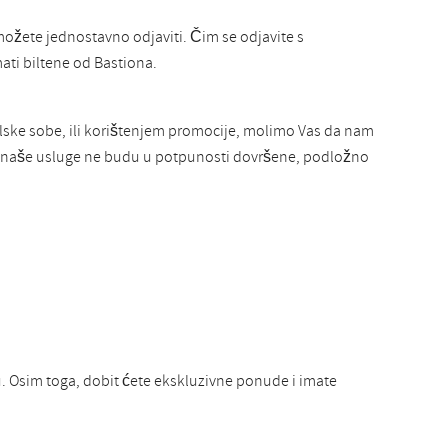
žete jednostavno odjaviti. Čim se odjavite s
mati biltene od Bastiona.
elske sobe, ili korištenjem promocije, molimo Vas da nam
ok naše usluge ne budu u potpunosti dovršene, podložno
. Osim toga, dobit ćete ekskluzivne ponude i imate