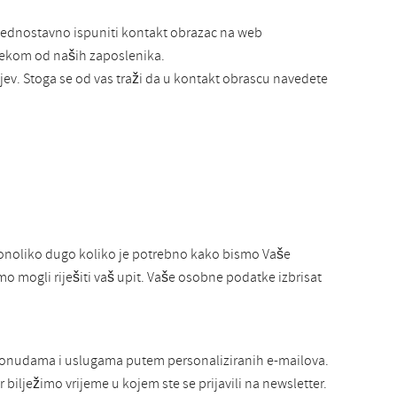
 jednostavno ispuniti kontakt obrazac na web
 nekom od naših zaposlenika.
ev. Stoga se od vas traži da u kontakt obrascu navedete
onoliko dugo koliko je potrebno kako bismo Vaše
mo mogli riješiti vaš upit. Vaše osobne podatke izbrisat
 ponudama i uslugama putem personaliziranih e-mailova.
bilježimo vrijeme u kojem ste se prijavili na newsletter.