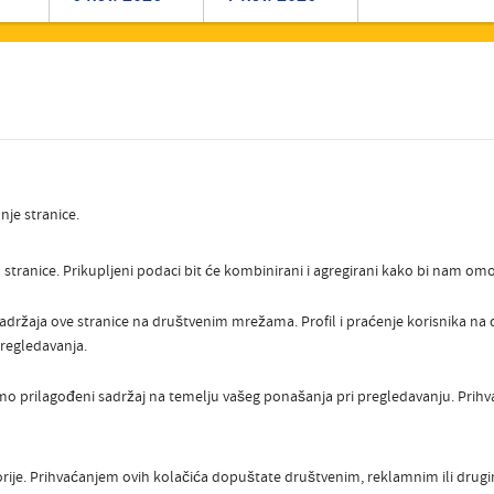
Romanian
Turkish
nje stranice.
stranice. Prikupljeni podaci bit će kombinirani i agregirani kako bi nam omog
sadržaja ove stranice na društvenim mrežama. Profil i praćenje korisnika n
regledavanja.
o prilagođeni sadržaj na temelju vašeg ponašanja pri pregledavanju. Pri
orije. Prihvaćanjem ovih kolačića dopuštate društvenim, reklamnim ili dru