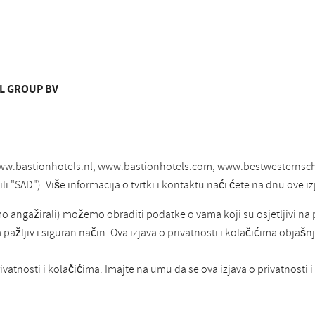
EL GROUP BV
ce www.bastionhotels.nl, www.bastionhotels.com, www.bestwesternsc
i "SAD"). Više informacija o tvrtki i kontaktu naći ćete na dnu ove iz
smo angažirali) možemo obraditi podatke o vama koji su osjetljivi na
žljiv i siguran način. Ova izjava o privatnosti i kolačićima objašnja
ivatnosti i kolačićima. Imajte na umu da se ova izjava o privatnosti