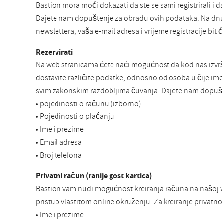
Bastion mora moći dokazati da ste se sami registrirali i d
Dajete nam dopuštenje za obradu ovih podataka. Na dnu
newslettera, vaša e-mail adresa i vrijeme registracije bi
Rezervirati
Na web stranicama ćete naći mogućnost da kod nas izvrši
dostavite različite podatke, odnosno od osoba u čije i
svim zakonskim razdobljima čuvanja. Dajete nam dopušt
• pojedinosti o računu (izborno)
• Pojedinosti o plaćanju
• Ime i prezime
• Email adresa
• Broj telefona
Privatni račun (ranije gost kartica)
Bastion vam nudi mogućnost kreiranja računa na našoj we
pristup vlastitom online okruženju. Za kreiranje privatn
• Ime i prezime