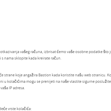
 otkazivanja vašeg računa, izbrisat ćemo vaše osobne podatke što 
 s nama sklopite kada kreirate račun.
eće strane koje angažira Bastion kada koristite našu web stranicu. K
 u kolačićima mogu se prenijeti na naše vlastite sigurne poslužitelj
 vaša IP adresa.
deće vrste kolačića: