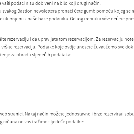
a vaši podaci nisu dobiveni na bilo koji drugi način.
 svakog Bastion newslettera pronaći ćete gumb pomoću kojeg se mo
t će uklonjeni iz naše baze podataka. Od tog trenutka više nećete pri
te rezervaciju i da upravljate tom rezervacijom. Za rezervaciju hot
me vršite rezervaciju. Podatke koje ovdje unesete čuvat ćemo sve d
enje za obradu sljedećih podataka:
b stranici. Na taj način možete jednostavno i brzo rezervirati sobu
og računa od vas tražimo sljedeće podatke: