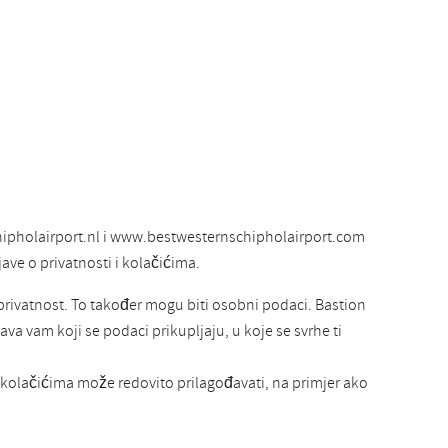
hipholairport.nl i www.bestwesternschipholairport.com
jave o privatnosti i kolačićima.
 privatnost. To također mogu biti osobni podaci. Bastion
va vam koji se podaci prikupljaju, u koje se svrhe ti
 i kolačićima može redovito prilagođavati, na primjer ako