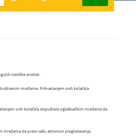
Zakelijk
Slovak
ućili statičke analize.
a društvenim mrežama. Prihvaćanjem ovih kolačića
hvaćanjem ovih kolačića dopuštate oglašivačkim mrežama da
gim mrežama da prate vašu aktivnost pregledavanja.