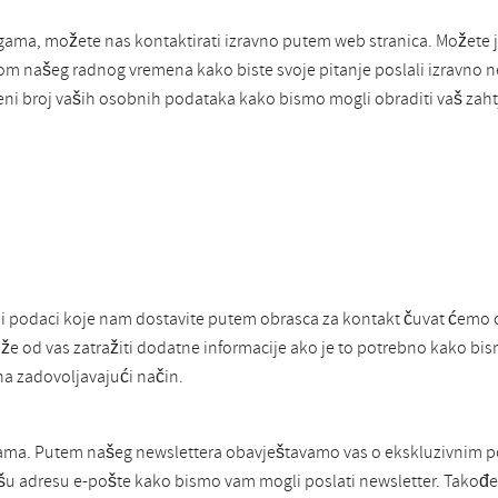
ugama, možete nas kontaktirati izravno putem web stranica. Možete
ekom našeg radnog vremena kako biste svoje pitanje poslali izravno
eni broj vaših osobnih podataka kako bismo mogli obraditi vaš zahtj
 podaci koje nam dostavite putem obrasca za kontakt čuvat ćemo 
že od vas zatražiti dodatne informacije ako je to potrebno kako bis
a zadovoljavajući način.
nicama. Putem našeg newslettera obavještavamo vas o ekskluzivnim
ašu adresu e-pošte kako bismo vam mogli poslati newsletter. Također 