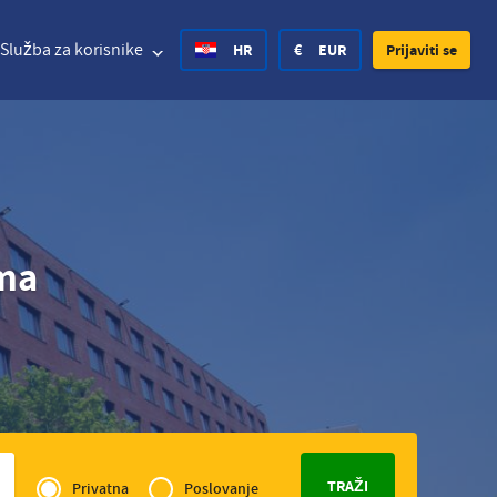
Služba za korisnike
HR
€
EUR
Prijaviti se
d States Dollar
Deutsch
£
British Pound
ima
d States Dollar
Deutsch
£
British Pound
sh Krone
Español
Rs.
India Rupee
ay Krone
Hrvatski
zł
Poland Zloty
en Krona
Finnish
CHF
Switzerland Franc
Privé
Czech
of
Privatna
Poslovanje