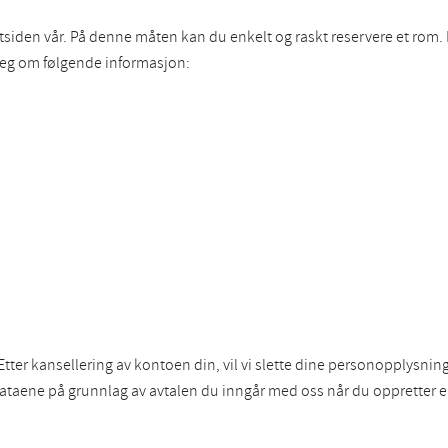
siden vår. På denne måten kan du enkelt og raskt reservere et rom. I t
i deg om følgende informasjon:
 Etter kansellering av kontoen din, vil vi slette dine personopplysn
ataene på grunnlag av avtalen du inngår med oss når du oppretter 