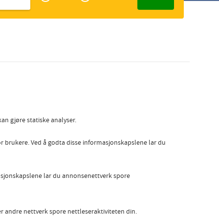
Zakelijk
Slovak
an gjøre statiske analyser.
por brukere. Ved å godta disse informasjonskapslene lar du
masjonskapslene lar du annonsenettverk spore
r andre nettverk spore nettleseraktiviteten din.