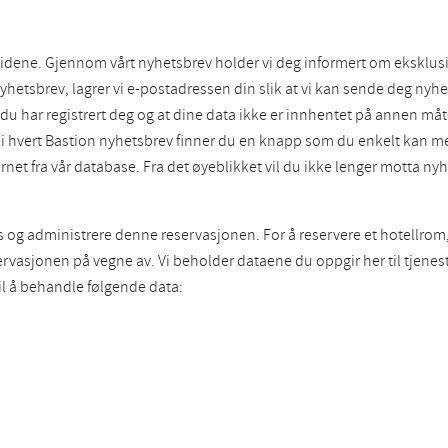
dene. Gjennom vårt nyhetsbrev holder vi deg informert om eksklusiv
yhetsbrev, lagrer vi e-postadressen din slik at vi kan sende deg nyhe
 har registrert deg og at dine data ikke er innhentet på annen måt
st i hvert Bastion nyhetsbrev finner du en knapp som du enkelt kan m
ernet fra vår database. Fra det øyeblikket vil du ikke lenger motta nyh
s og administrere denne reservasjonen. For å reservere et hotellrom,
servasjonen på vegne av. Vi beholder dataene du oppgir her til tjenes
il å behandle følgende data: