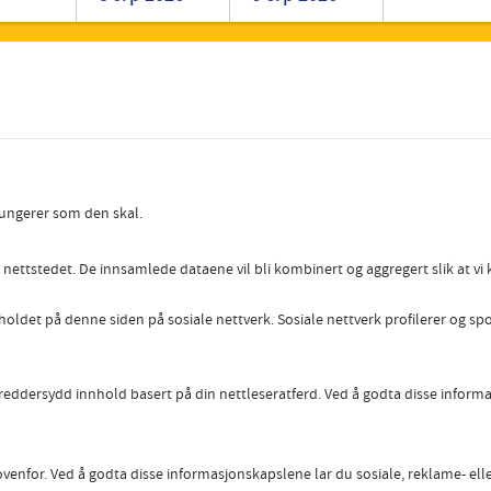
Romanian
Turkish
fungerer som den skal.
ettstedet. De innsamlede dataene vil bli kombinert og aggregert slik at vi k
holdet på denne siden på sosiale nettverk. Sosiale nettverk profilerer og s
reddersydd innhold basert på din nettleseratferd. Ved å godta disse infor
enfor. Ved å godta disse informasjonskapslene lar du sosiale, reklame- elle