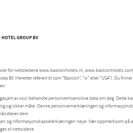
 HOTEL GROUP BV
sler for nettstedene www.bastionhotels.nl, www.bastionhotels.com
 BV (heretter referert til som "Bastion", "vi" eller "USA"). Du finn
en.
engasjert av oss) behandle personvernsensitive data om deg. Dette k
ktig og sikker måte. Denne personvernerklæringen og informasjonsk
i håndterer dem.
ingen og informasjonskapselerklæringen nøye. Vær oppmerksom på 
ges til nettsidene.