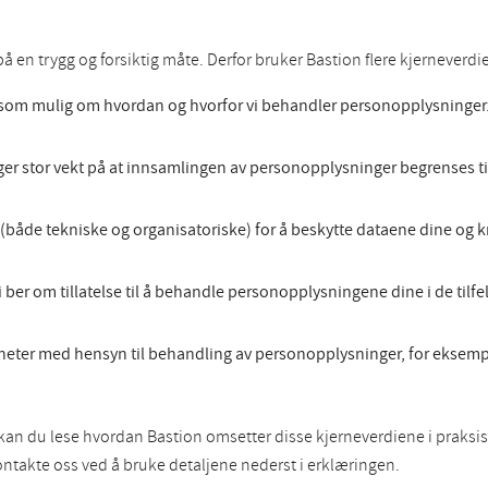
 en trygg og forsiktig måte. Derfor bruker Bastion flere kjerneverdie
 som mulig om hvordan og hvorfor vi behandler personopplysninger. 
er stor vekt på at innsamlingen av personopplysninger begrenses ti
ak (både tekniske og organisatoriske) for å beskytte dataene dine og
er om tillatelse til å behandle personopplysningene dine i de tilfell
igheter med hensyn til behandling av personopplysninger, for eksempel d
n du lese hvordan Bastion omsetter disse kjerneverdiene i praksis.
takte oss ved å bruke detaljene nederst i erklæringen.