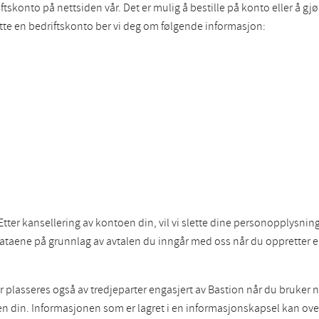
tskonto på nettsiden vår. Det er mulig å bestille på konto eller å gjøre
rette en bedriftskonto ber vi deg om følgende informasjon:
 Etter kansellering av kontoen din, vil vi slette dine personopplysn
ataene på grunnlag av avtalen du inngår med oss når du oppretter 
lasseres også av tredjeparter engasjert av Bastion når du bruker net
n. Informasjonen som er lagret i en informasjonskapsel kan overføres