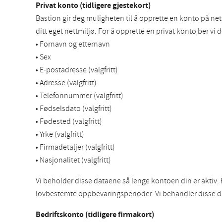
Privat konto (tidligere gjestekort)
Bastion gir deg muligheten til å opprette en konto på nett
ditt eget nettmiljø. For å opprette en privat konto ber v
• Fornavn og etternavn
• Sex
• E-postadresse (valgfritt)
• Adresse (valgfritt)
• Telefonnummer (valgfritt)
• Fødselsdato (valgfritt)
• Fødested (valgfritt)
• Yrke (valgfritt)
• Firmadetaljer (valgfritt)
• Nasjonalitet (valgfritt)
Vi beholder disse dataene så lenge kontoen din er aktiv.
lovbestemte oppbevaringsperioder. Vi behandler disse d
Bedriftskonto (tidligere firmakort)