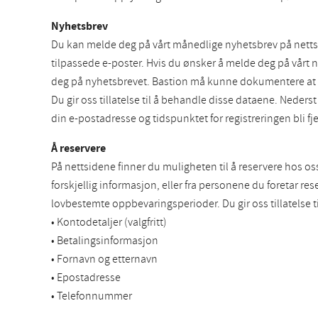
Nyhetsbrev
Du kan melde deg på vårt månedlige nyhetsbrev på nettsi
tilpassede e-poster. Hvis du ønsker å melde deg på vårt n
deg på nyhetsbrevet. Bastion må kunne dokumentere at du
Du gir oss tillatelse til å behandle disse dataene. Neder
din e-postadresse og tidspunktet for registreringen bli fj
Å reservere
På nettsidene finner du muligheten til å reservere hos os
forskjellig informasjon, eller fra personene du foretar re
lovbestemte oppbevaringsperioder. Du gir oss tillatelse t
• Kontodetaljer (valgfritt)
• Betalingsinformasjon
• Fornavn og etternavn
• Epostadresse
• Telefonnummer