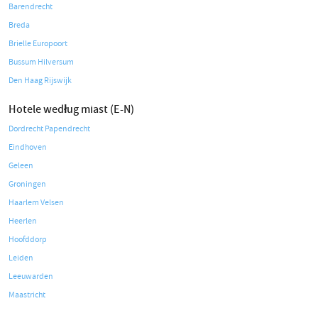
Barendrecht
Breda
Brielle Europoort
Bussum Hilversum
Den Haag Rijswijk
Hotele według miast (E-N)
Dordrecht Papendrecht
Eindhoven
Geleen
Groningen
Haarlem Velsen
Heerlen
Hoofddorp
Leiden
Leeuwarden
Maastricht