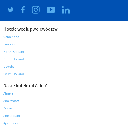
Hotele według województw
Gelderland
Limburg
North-Brabant
North-Holland
Utrecht
South-Holland
Nasze hotele od A do Z
Almere
Amersfoort
Arnhem
Amsterdam
Apeldoorn