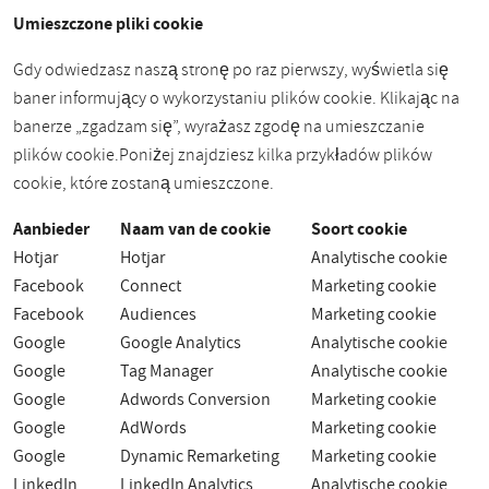
Umieszczone pliki cookie
Gdy odwiedzasz naszą stronę po raz pierwszy, wyświetla się
baner informujący o wykorzystaniu plików cookie. Klikając na
banerze „zgadzam się”, wyrażasz zgodę na umieszczanie
plików cookie.
Poniżej znajdziesz kilka przykładów plików
cookie, które zostaną umieszczone.
Aanbieder
Naam van de cookie
Soort cookie
Hotjar
Hotjar
Analytische cookie
Facebook
Connect
Marketing cookie
Facebook
Audiences
Marketing cookie
Google
Google Analytics
Analytische cookie
Google
Tag Manager
Analytische cookie
Google
Adwords Conversion
Marketing cookie
Google
AdWords
Marketing cookie
Google
Dynamic Remarketing
Marketing cookie
LinkedIn
LinkedIn Analytics
Analytische cookie