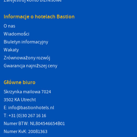
Zarejestruj konto biznesowe
Informacje o hotelach Bastion
O nas
Wiadomości
Biuletyn informacyjny
Wakaty
Zrównoważony rozwój
Gwarancja najniższej ceny
Główne biuro
Skrzynka mailowa 7024
3502 KA Utrecht
E:
info@bastionhotels.nl
T: +31 (0)30 267 16 16
Numer BTW: NL804546654B01
Numer KvK: 20081363