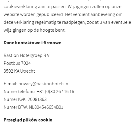
cookieverklaring aan te passen. Wijzigingen zullen op onze
website worden gepubliceerd. Het verdient aanbeveling om
deze verklaring regelmatig te raadplegen, zodat u van eventuele
wijzigingen op de hoogte bent.
Dane kontaktowe i firmowe
Bastion Hotelgroep B.V.
Postbus 7024
3502 KA Utrecht
E-mail:
privacy@bastionhotels.nl
Numer telefonu: +31 (0)30 267 16 16
Numer KvK: 20081363
Numer BTW: NL804546654B01
Przegląd plików cookie