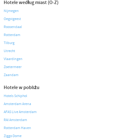
Hotele według miast (O-Z)
Nijmegen
Oegstgeest
Roosendaal
Rotterdam
Tilburg
Utrecht
Vlaardingen
Zoetermeer
Zaandam
Hotele w pobliżu
Hotels Schiphol
Amsterdam Arena
AFAS Live Amsterdam
RAI Amsterdam
Rotterdam Haven
Ziggo Dome