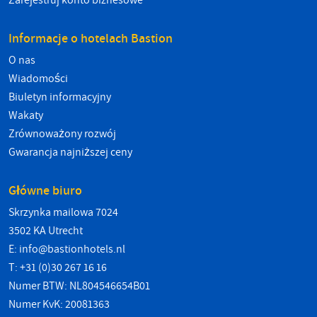
Zarejestruj konto biznesowe
Informacje o hotelach Bastion
O nas
Wiadomości
Biuletyn informacyjny
Wakaty
Zrównoważony rozwój
Gwarancja najniższej ceny
Główne biuro
Skrzynka mailowa 7024
3502 KA Utrecht
E:
info@bastionhotels.nl
T: +31 (0)30 267 16 16
Numer BTW: NL804546654B01
Numer KvK: 20081363