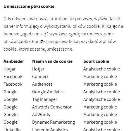
Umieszczone pliki cookie
Gdy odwiedzasz naszą stronę po raz pierwszy, wyświetla się
baner informujący o wykorzystaniu plików cookie. Klikając na
banerze „zgadzam się”, wyrażasz zgodę na umieszczanie
plików cookie.
Poniżej znajdziesz kilka przykładów plików
cookie, które zostaną umieszczone.
Aanbieder
Naam van de cookie
Soort cookie
Hotjar
Hotjar
Analytische cookie
Facebook
Connect
Marketing cookie
Facebook
Audiences
Marketing cookie
Google
Google Analytics
Analytische cookie
Google
Tag Manager
Analytische cookie
Google
Adwords Conversion
Marketing cookie
Google
AdWords
Marketing cookie
Google
Dynamic Remarketing
Marketing cookie
LinkedIn
LinkedIn Analytics
Analytische cookie