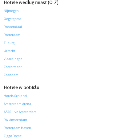
Hotele według miast (O-Z)
Nijmegen
Oegstgeest
Roosendaal
Rotterdam
Tilburg
Utrecht
Vlaardingen
Zoetermeer
Zaandam
Hotele w pobliżu
Hotels Schiphol
Amsterdam Arena
AFAS Live Amsterdam
RAI Amsterdam
Rotterdam Haven
Ziggo Dome