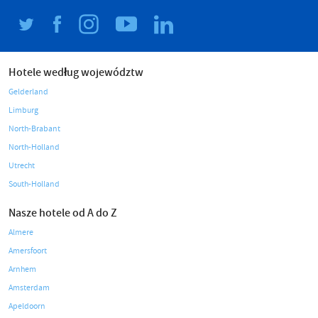
Hotele według województw
Gelderland
Limburg
North-Brabant
North-Holland
Utrecht
South-Holland
Nasze hotele od A do Z
Almere
Amersfoort
Arnhem
Amsterdam
Apeldoorn