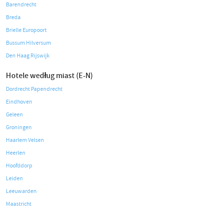
Barendrecht
Breda
Brielle Europoort
Bussum Hilversum
Den Haag Rijswijk
Hotele według miast (E-N)
Dordrecht Papendrecht
Eindhoven
Geleen
Groningen
Haarlem Velsen
Heerlen
Hoofddorp
Leiden
Leeuwarden
Maastricht