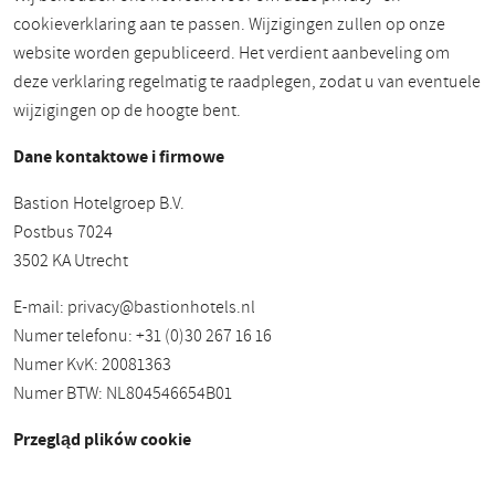
cookieverklaring aan te passen. Wijzigingen zullen op onze
website worden gepubliceerd. Het verdient aanbeveling om
deze verklaring regelmatig te raadplegen, zodat u van eventuele
wijzigingen op de hoogte bent.
Dane kontaktowe i firmowe
Bastion Hotelgroep B.V.
Postbus 7024
3502 KA Utrecht
E-mail:
privacy@bastionhotels.nl
Numer telefonu: +31 (0)30 267 16 16
Numer KvK: 20081363
Numer BTW: NL804546654B01
Przegląd plików cookie