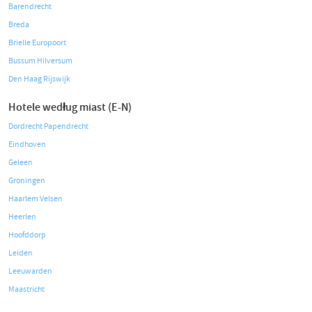
Barendrecht
Breda
Brielle Europoort
Bussum Hilversum
Den Haag Rijswijk
Hotele według miast (E-N)
Dordrecht Papendrecht
Eindhoven
Geleen
Groningen
Haarlem Velsen
Heerlen
Hoofddorp
Leiden
Leeuwarden
Maastricht