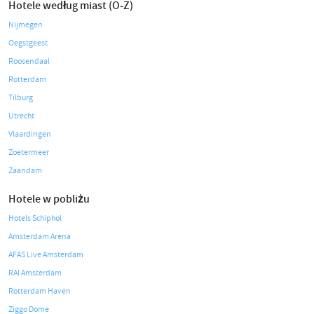
Hotele według miast (O-Z)
Nijmegen
Oegstgeest
Roosendaal
Rotterdam
Tilburg
Utrecht
Vlaardingen
Zoetermeer
Zaandam
Hotele w pobliżu
Hotels Schiphol
Amsterdam Arena
AFAS Live Amsterdam
RAI Amsterdam
Rotterdam Haven
Ziggo Dome