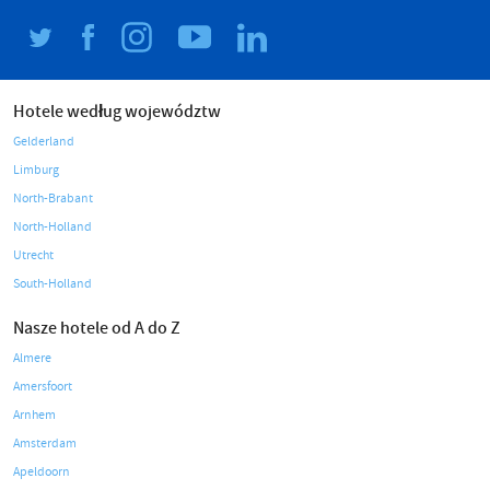
Hotele według województw
Gelderland
Limburg
North-Brabant
North-Holland
Utrecht
South-Holland
Nasze hotele od A do Z
Almere
Amersfoort
Arnhem
Amsterdam
Apeldoorn