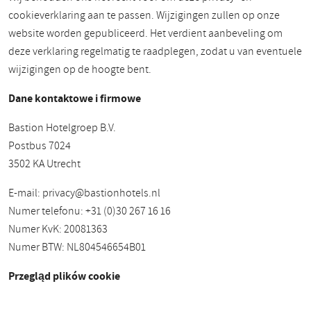
cookieverklaring aan te passen. Wijzigingen zullen op onze
website worden gepubliceerd. Het verdient aanbeveling om
deze verklaring regelmatig te raadplegen, zodat u van eventuele
wijzigingen op de hoogte bent.
Dane kontaktowe i firmowe
Bastion Hotelgroep B.V.
Postbus 7024
3502 KA Utrecht
E-mail:
privacy@bastionhotels.nl
Numer telefonu: +31 (0)30 267 16 16
Numer KvK: 20081363
Numer BTW: NL804546654B01
Przegląd plików cookie