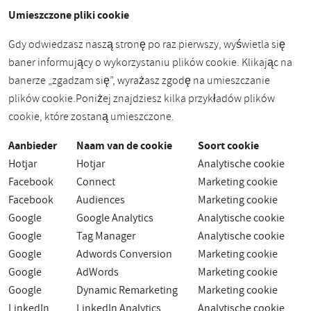
Umieszczone pliki cookie
Gdy odwiedzasz naszą stronę po raz pierwszy, wyświetla się
baner informujący o wykorzystaniu plików cookie. Klikając na
banerze „zgadzam się”, wyrażasz zgodę na umieszczanie
plików cookie.
Poniżej znajdziesz kilka przykładów plików
cookie, które zostaną umieszczone.
Aanbieder
Naam van de cookie
Soort cookie
Hotjar
Hotjar
Analytische cookie
Facebook
Connect
Marketing cookie
Facebook
Audiences
Marketing cookie
Google
Google Analytics
Analytische cookie
Google
Tag Manager
Analytische cookie
Google
Adwords Conversion
Marketing cookie
Google
AdWords
Marketing cookie
Google
Dynamic Remarketing
Marketing cookie
LinkedIn
LinkedIn Analytics
Analytische cookie