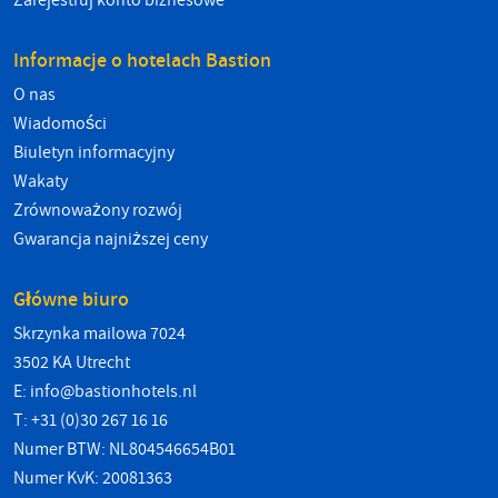
Zarejestruj konto biznesowe
Informacje o hotelach Bastion
O nas
Wiadomości
Biuletyn informacyjny
Wakaty
Zrównoważony rozwój
Gwarancja najniższej ceny
Główne biuro
Skrzynka mailowa 7024
3502 KA Utrecht
E:
info@bastionhotels.nl
T: +31 (0)30 267 16 16
Numer BTW: NL804546654B01
Numer KvK: 20081363