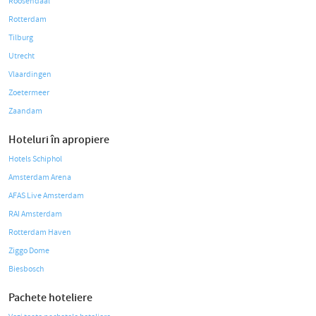
Roosendaal
Rotterdam
Tilburg
Utrecht
Vlaardingen
Zoetermeer
Zaandam
Hoteluri în apropiere
Hotels Schiphol
Amsterdam Arena
AFAS Live Amsterdam
RAI Amsterdam
Rotterdam Haven
Ziggo Dome
Biesbosch
Pachete hoteliere