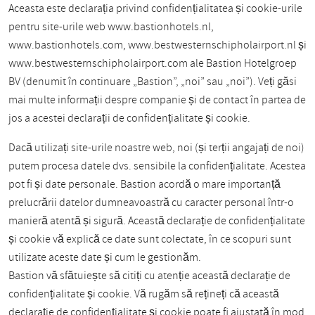
Aceasta este declarația privind confidențialitatea și cookie-urile
pentru site-urile web www.bastionhotels.nl,
www.bastionhotels.com, www.bestwesternschipholairport.nl și
www.bestwesternschipholairport.com ale Bastion Hotelgroep
BV (denumit în continuare „Bastion”, „noi” sau „noi”). Veți găsi
mai multe informații despre companie și de contact în partea de
jos a acestei declarații de confidențialitate și cookie.
Dacă utilizați site-urile noastre web, noi (și terții angajați de noi)
putem procesa datele dvs. sensibile la confidențialitate. Acestea
pot fi și date personale. Bastion acordă o mare importanță
prelucrării datelor dumneavoastră cu caracter personal într-o
manieră atentă și sigură. Această declarație de confidențialitate
și cookie vă explică ce date sunt colectate, în ce scopuri sunt
utilizate aceste date și cum le gestionăm.
Bastion vă sfătuiește să citiți cu atenție această declarație de
confidențialitate și cookie. Vă rugăm să rețineți că această
declarație de confidențialitate și cookie poate fi ajustată în mod