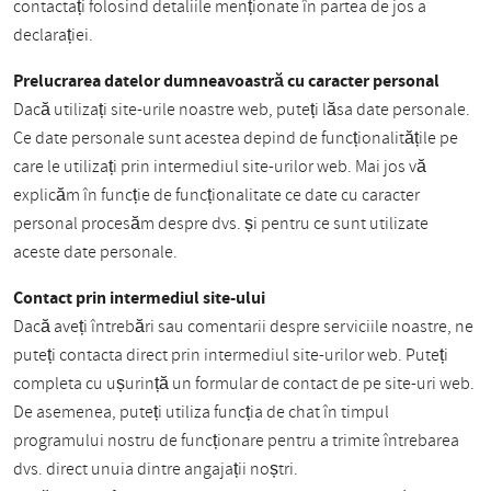
contactați folosind detaliile menționate în partea de jos a
declarației.
Prelucrarea datelor dumneavoastră cu caracter personal
Dacă utilizați site-urile noastre web, puteți lăsa date personale.
Ce date personale sunt acestea depind de funcționalitățile pe
care le utilizați prin intermediul site-urilor web. Mai jos vă
explicăm în funcție de funcționalitate ce date cu caracter
personal procesăm despre dvs. și pentru ce sunt utilizate
aceste date personale.
Contact prin intermediul site-ului
Dacă aveți întrebări sau comentarii despre serviciile noastre, ne
puteți contacta direct prin intermediul site-urilor web. Puteți
completa cu ușurință un formular de contact de pe site-uri web.
De asemenea, puteți utiliza funcția de chat în timpul
programului nostru de funcționare pentru a trimite întrebarea
dvs. direct unuia dintre angajații noștri.