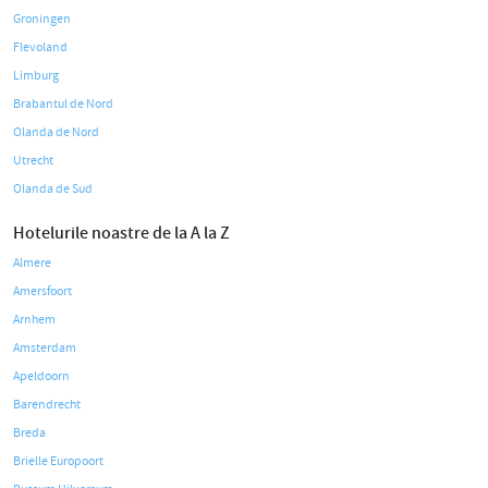
Groningen
Flevoland
Limburg
Brabantul de Nord
Olanda de Nord
Utrecht
Olanda de Sud
Hotelurile noastre de la A la Z
Almere
Amersfoort
Arnhem
Amsterdam
Apeldoorn
Barendrecht
Breda
Brielle Europoort