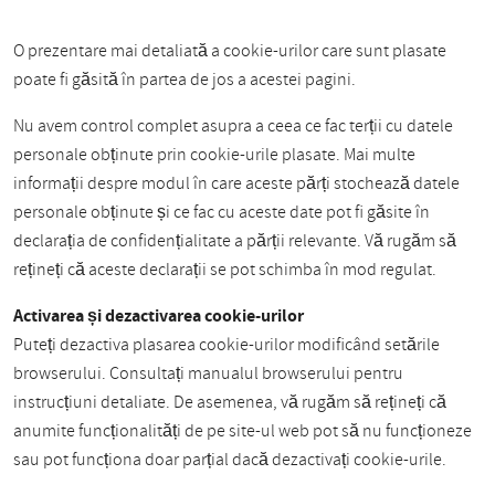
O prezentare mai detaliată a cookie-urilor care sunt plasate
poate fi găsită în partea de jos a acestei pagini.
Nu avem control complet asupra a ceea ce fac terții cu datele
personale obținute prin cookie-urile plasate. Mai multe
informații despre modul în care aceste părți stochează datele
personale obținute și ce fac cu aceste date pot fi găsite în
declarația de confidențialitate a părții relevante. Vă rugăm să
rețineți că aceste declarații se pot schimba în mod regulat.
Activarea și dezactivarea cookie-urilor
Puteți dezactiva plasarea cookie-urilor modificând setările
browserului. Consultați manualul browserului pentru
instrucțiuni detaliate. De asemenea, vă rugăm să rețineți că
anumite funcționalități de pe site-ul web pot să nu funcționeze
sau pot funcționa doar parțial dacă dezactivați cookie-urile.