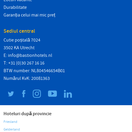
Durabilitate
Garanția celui mai mic preț
Sediul central
Cutie poștală 7024
3502 KA Utrecht
E:
info@bastionhotels.nl
T: +31 (0)30 267 16 16
BTW number: NL804546654B01
Numărul KvK: 20081363
Hoteluri după provincie
Friesland
Gelderland