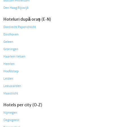
Bussum Hilversum
Den Haag Rijswijk
Hoteluri după oraș (E-N)
Dordrecht Papendrecht
Eindhoven
Geleen
Groningen
Haarlem Velsen
Heerlen
Hoofddorp
Leiden
Leeuwarden
Maastricht
Hotels per city (O-Z)
Nijmegen
Oegstgeest