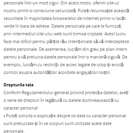
personale într-un mod sigur. Din acest motiv, oferim site-ul
nostru printr-o conexiune securizată. Puteți recunoaște această
securitate în majoritatea browserelor de internet printr-o lacăt
verde în bara de adrese. Datele personale pe care le furnizați
prin intermediul site-ului web sunt trimise criptate. Acest lucru
face mai dificil pentru părțile rău intenționate să vă intercepteze
datele personale. De asemenea, lucrăm din greu pe plan intern
pentru a vă prelucra datele personale într-o manieră sigură. De
exemplu, lucrăm cu restricții de acces legate de scop și există
control asupra autorităților acordate angajaților noștri.
Drepturile tale
Conform Regulamentului general privind protecția datelor, aveți
o serie de drepturi în legătură cu datele dumneavoastră cu
caracter personal:
• Puteți solicita o explicație despre ce date cu caracter personal
sunt prelucrate și în ce scopuri sunt utilizate acele date
personale.