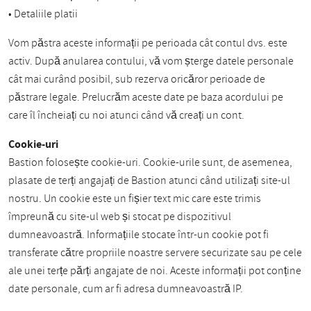
• Detaliile platii
Vom păstra aceste informații pe perioada cât contul dvs. este
activ. După anularea contului, vă vom șterge datele personale
cât mai curând posibil, sub rezerva oricăror perioade de
păstrare legale. Prelucrăm aceste date pe baza acordului pe
care îl încheiați cu noi atunci când vă creați un cont.
Cookie-uri
Bastion folosește cookie-uri. Cookie-urile sunt, de asemenea,
plasate de terți angajați de Bastion atunci când utilizați site-ul
nostru. Un cookie este un fișier text mic care este trimis
împreună cu site-ul web și stocat pe dispozitivul
dumneavoastră. Informațiile stocate într-un cookie pot fi
transferate către propriile noastre servere securizate sau pe cele
ale unei terțe părți angajate de noi. Aceste informații pot conține
date personale, cum ar fi adresa dumneavoastră IP.