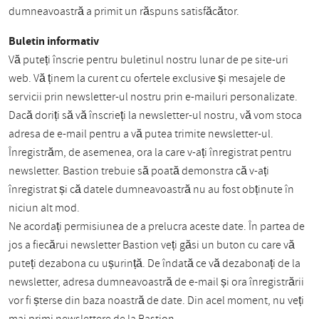
dumneavoastră a primit un răspuns satisfăcător.
Buletin informativ
Vă puteți înscrie pentru buletinul nostru lunar de pe site-uri
web. Vă ținem la curent cu ofertele exclusive și mesajele de
servicii prin newsletter-ul nostru prin e-mailuri personalizate.
Dacă doriți să vă înscrieți la newsletter-ul nostru, vă vom stoca
adresa de e-mail pentru a vă putea trimite newsletter-ul.
Înregistrăm, de asemenea, ora la care v-ați înregistrat pentru
newsletter. Bastion trebuie să poată demonstra că v-ați
înregistrat și că datele dumneavoastră nu au fost obținute în
niciun alt mod.
Ne acordați permisiunea de a prelucra aceste date. În partea de
jos a fiecărui newsletter Bastion veți găsi un buton cu care vă
puteți dezabona cu ușurință. De îndată ce vă dezabonați de la
newsletter, adresa dumneavoastră de e-mail și ora înregistrării
vor fi șterse din baza noastră de date. Din acel moment, nu veți