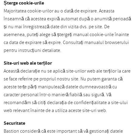
Șterge cookie-urile
Majoritatea cookie-urilor au o dată de expirare. Aceasta
înseamnă că acestea expiră automat după o anumită perioadă
și nu mai înregistrează date din vizita dvs. pe site. De
asemenea, puteți alege să ștergeți manual cookie-urile înainte
ca data de expirare să expire. Consultați manualul browserului
pentru instrucțiuni detaliate.
Site-uri web ale terților
Această declarație nu se aplică site-urilor web ale terților la care
se face referire pe propriul nostru site. Nu putem garanta că
aceste terțe părți manipulează datele dumneavoastră cu
caracter personal într-o manieră fiabilă sau sigură. Vă
recomandăm să citiți declarația de confidențialitate a site-ului
web relevant înainte de a utiliza aceste site-uri web.
Securitate
Bastion consideră că este important să vă gestionați datele