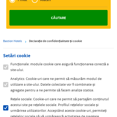
Zakelijk
Bastion Hotels
Declarație de confidențialitate și cookie
Setări cookie
Funcționale: module cookie care asigură funcționarea corectă a
site-ului.
Analytics: Cookie-uri care ne permit să măsurăm modul de
utilizare a site-ului. Datele colectate vor fi combinate și
agregate pentru a ne permite să facem analize statice.
Rețele sociale: Cookie-uri care ne permit să partajăm conținutul
acestui site pe rețelele sociale. Profilul rețelelor sociale și
urmărirea utilizatorilor. Acceptând aceste cookie-uri, permiteți
rețelelor sociale să vă urmărească activitatea de navigare.