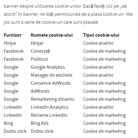
banner despre utilizarea cookie-urilor. Dacă faceți clic pe „de
acord” în banner, ne dați permisiunea de a plasa cookie-uri. Mai
jos sunt o serie de cookie-uri care sunt plasate.
Furnizor
Numele cookie-ului
Tipul cookie-ului
Hotjar
Hotjar
Cookie analitic
Facebook
Conectați
Cookie de marketing
Facebook
Publicul
Cookie de marketing
Google
Google Analytics
Cookie analitic
Google
Manager de etichete
Cookie analitic
Google
Conversie AdWords
Cookie de marketing
Google
AdWords
Cookie de marketing
Google
Remarketing dinamic
Cookie de marketing
LinkedIn
LinkedIn Analytics
Cookie analitic
LinkedIn
Reclame LinkedIn
Cookie de marketing
Bing
Bing Ads
Cookie de marketing
Dublu click
Dublu click
Cookie de marketing