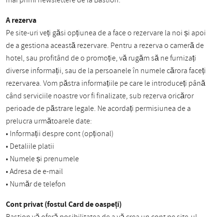
mai primi newslettere de la Bastion.
A rezerva
Pe site-uri veți găsi opțiunea de a face o rezervare la noi și apoi
de a gestiona această rezervare. Pentru a rezerva o cameră de
hotel, sau profitând de o promoție, vă rugăm să ne furnizați
diverse informații, sau de la persoanele în numele cărora faceți
rezervarea. Vom păstra informațiile pe care le introduceți până
când serviciile noastre vor fi finalizate, sub rezerva oricăror
perioade de păstrare legale. Ne acordați permisiunea de a
prelucra următoarele date:
• Informații despre cont (opțional)
• Detaliile platii
• Numele și prenumele
• Adresa de e-mail
• Număr de telefon
Cont privat (fostul Card de oaspeți)