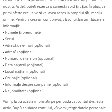
Bastion vă oferă posibilitatea de a vă crea un cont pe site-ul
nostru. Astfel, puteți rezerva o cameră rapid și ușor. În plus, vei
primi oferte exclusive și vei avea acces la propriul tău mediu
online. Pentru a crea un cont privat, vă solicităm următoarele
informații:
• Numele și prenumele
• Sexul
• Adresă de e-mail (opțional)
• Adresă (opțional)
• Numarul de telefon (optional)
• Data nașterii (opțional)
• Locul nașterii (opțional)
• Ocupație (opțional)
• Informații despre companie (opțional)
• Naţionalitate (opţional)
Vom păstra aceste informații pe perioada cât contul dvs. este
activ. După anularea contului, vă vom șterge datele personale