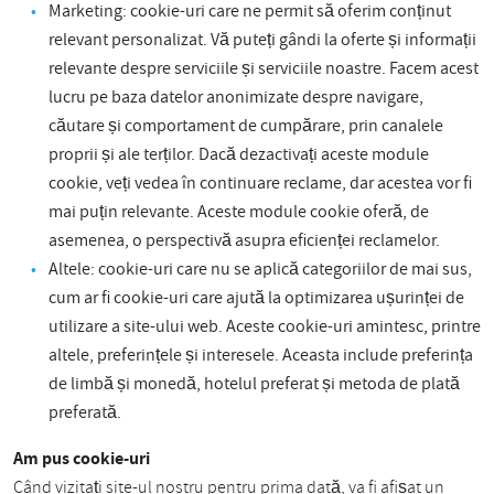
Marketing: cookie-uri care ne permit să oferim conținut
relevant personalizat. Vă puteți gândi la oferte și informații
relevante despre serviciile și serviciile noastre. Facem acest
lucru pe baza datelor anonimizate despre navigare,
căutare și comportament de cumpărare, prin canalele
proprii și ale terților. Dacă dezactivați aceste module
cookie, veți vedea în continuare reclame, dar acestea vor fi
mai puțin relevante. Aceste module cookie oferă, de
asemenea, o perspectivă asupra eficienței reclamelor.
Altele: cookie-uri care nu se aplică categoriilor de mai sus,
cum ar fi cookie-uri care ajută la optimizarea ușurinței de
utilizare a site-ului web. Aceste cookie-uri amintesc, printre
altele, preferințele și interesele. Aceasta include preferința
de limbă și monedă, hotelul preferat și metoda de plată
preferată.
Am pus cookie-uri
Când vizitați site-ul nostru pentru prima dată, va fi afișat un