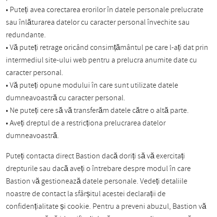
• Puteți avea corectarea erorilor în datele personale prelucrate
sau înlăturarea datelor cu caracter personal învechite sau
redundante.
• Vă puteți retrage oricând consimțământul pe care l-ați dat prin
intermediul site-ului web pentru a prelucra anumite date cu
caracter personal.
• Vă puteți opune modului în care sunt utilizate datele
dumneavoastră cu caracter personal.
• Ne puteți cere să vă transferăm datele către o altă parte.
• Aveți dreptul de a restricționa prelucrarea datelor
dumneavoastră.
Puteți contacta direct Bastion dacă doriți să vă exercitați
drepturile sau dacă aveți o întrebare despre modul în care
Bastion vă gestionează datele personale. Vedeți detaliile
noastre de contact la sfârșitul acestei declarații de
confidențialitate și cookie. Pentru a preveni abuzul, Bastion vă