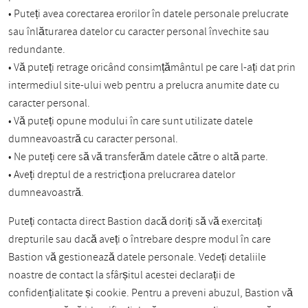
• Puteți avea corectarea erorilor în datele personale prelucrate
sau înlăturarea datelor cu caracter personal învechite sau
redundante.
• Vă puteți retrage oricând consimțământul pe care l-ați dat prin
intermediul site-ului web pentru a prelucra anumite date cu
caracter personal.
• Vă puteți opune modului în care sunt utilizate datele
dumneavoastră cu caracter personal.
• Ne puteți cere să vă transferăm datele către o altă parte.
• Aveți dreptul de a restricționa prelucrarea datelor
dumneavoastră.
Puteți contacta direct Bastion dacă doriți să vă exercitați
drepturile sau dacă aveți o întrebare despre modul în care
Bastion vă gestionează datele personale. Vedeți detaliile
noastre de contact la sfârșitul acestei declarații de
confidențialitate și cookie. Pentru a preveni abuzul, Bastion vă