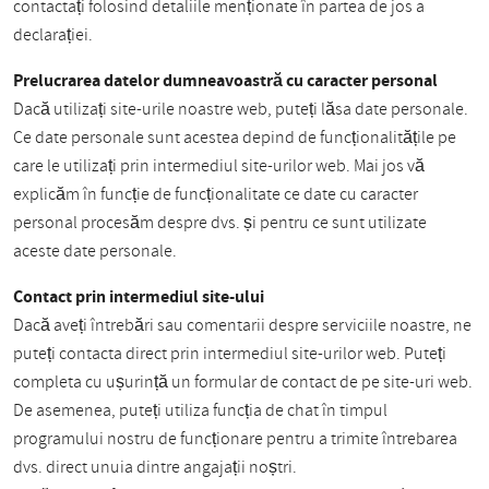
contactați folosind detaliile menționate în partea de jos a
declarației.
Prelucrarea datelor dumneavoastră cu caracter personal
Dacă utilizați site-urile noastre web, puteți lăsa date personale.
Ce date personale sunt acestea depind de funcționalitățile pe
care le utilizați prin intermediul site-urilor web. Mai jos vă
explicăm în funcție de funcționalitate ce date cu caracter
personal procesăm despre dvs. și pentru ce sunt utilizate
aceste date personale.
Contact prin intermediul site-ului
Dacă aveți întrebări sau comentarii despre serviciile noastre, ne
puteți contacta direct prin intermediul site-urilor web. Puteți
completa cu ușurință un formular de contact de pe site-uri web.
De asemenea, puteți utiliza funcția de chat în timpul
programului nostru de funcționare pentru a trimite întrebarea
dvs. direct unuia dintre angajații noștri.