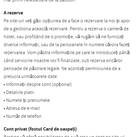
mai primi newslettere de la Bastion.
A rezerva
Pe site-uri veți găsi opțiunea de a face o rezervare la noi și apoi
de a gestiona această rezervare. Pentru a rezerva o cameră de
hotel, sau profitând de o promoție, vă rugăm să ne furnizați
diverse informații, sau de la persoanele în numele cărora faceți
rezervarea. Vom păstra informațiile pe care le introduceți până
când serviciile noastre vor fi finalizate, sub rezerva oricăror
perioade de păstrare legale. Ne acordați permisiunea de a
prelucra următoarele date:
• Informații despre cont (opțional)
• Detaliile platii
• Numele și prenumele
• Adresa de e-mail
• Număr de telefon
Cont privat (fostul Card de oaspeți)