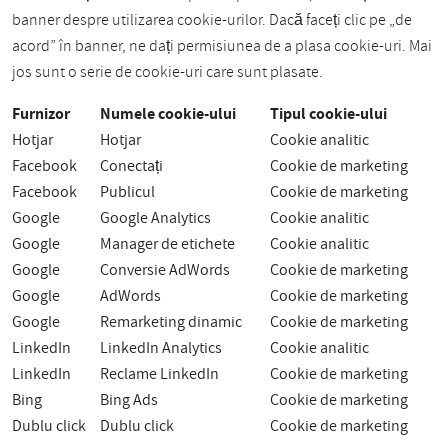
banner despre utilizarea cookie-urilor. Dacă faceți clic pe „de
acord” în banner, ne dați permisiunea de a plasa cookie-uri. Mai
jos sunt o serie de cookie-uri care sunt plasate.
Furnizor
Numele cookie-ului
Tipul cookie-ului
Hotjar
Hotjar
Cookie analitic
Facebook
Conectați
Cookie de marketing
Facebook
Publicul
Cookie de marketing
Google
Google Analytics
Cookie analitic
Google
Manager de etichete
Cookie analitic
Google
Conversie AdWords
Cookie de marketing
Google
AdWords
Cookie de marketing
Google
Remarketing dinamic
Cookie de marketing
LinkedIn
LinkedIn Analytics
Cookie analitic
LinkedIn
Reclame LinkedIn
Cookie de marketing
Bing
Bing Ads
Cookie de marketing
Dublu click
Dublu click
Cookie de marketing