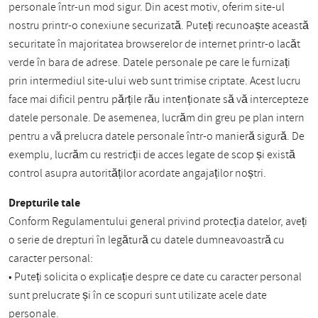
personale într-un mod sigur. Din acest motiv, oferim site-ul
nostru printr-o conexiune securizată. Puteți recunoaște această
securitate în majoritatea browserelor de internet printr-o lacăt
verde în bara de adrese. Datele personale pe care le furnizați
prin intermediul site-ului web sunt trimise criptate. Acest lucru
face mai dificil pentru părțile rău intenționate să vă intercepteze
datele personale. De asemenea, lucrăm din greu pe plan intern
pentru a vă prelucra datele personale într-o manieră sigură. De
exemplu, lucrăm cu restricții de acces legate de scop și există
control asupra autorităților acordate angajaților noștri.
Drepturile tale
Conform Regulamentului general privind protecția datelor, aveți
o serie de drepturi în legătură cu datele dumneavoastră cu
caracter personal:
• Puteți solicita o explicație despre ce date cu caracter personal
sunt prelucrate și în ce scopuri sunt utilizate acele date
personale.