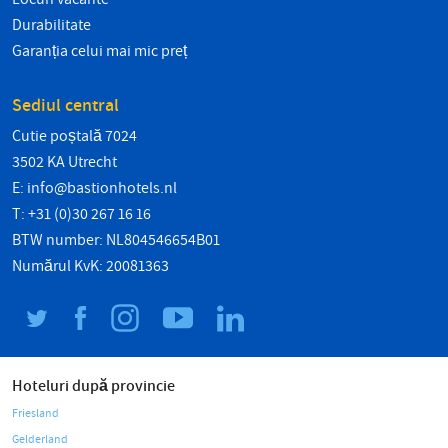
Durabilitate
Garanția celui mai mic preț
Sediul central
Cutie poștală 7024
3502 KA Utrecht
E:
info@bastionhotels.nl
T: +31 (0)30 267 16 16
BTW number: NL804546654B01
Numărul KvK: 20081363
Hoteluri după provincie
Friesland
Gelderland