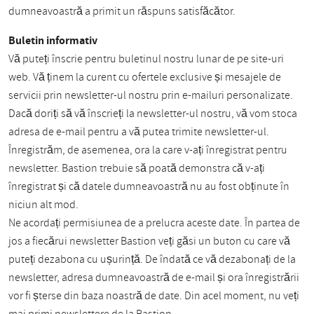
dumneavoastră a primit un răspuns satisfăcător.
Buletin informativ
Vă puteți înscrie pentru buletinul nostru lunar de pe site-uri
web. Vă ținem la curent cu ofertele exclusive și mesajele de
servicii prin newsletter-ul nostru prin e-mailuri personalizate.
Dacă doriți să vă înscrieți la newsletter-ul nostru, vă vom stoca
adresa de e-mail pentru a vă putea trimite newsletter-ul.
Înregistrăm, de asemenea, ora la care v-ați înregistrat pentru
newsletter. Bastion trebuie să poată demonstra că v-ați
înregistrat și că datele dumneavoastră nu au fost obținute în
niciun alt mod.
Ne acordați permisiunea de a prelucra aceste date. În partea de
jos a fiecărui newsletter Bastion veți găsi un buton cu care vă
puteți dezabona cu ușurință. De îndată ce vă dezabonați de la
newsletter, adresa dumneavoastră de e-mail și ora înregistrării
vor fi șterse din baza noastră de date. Din acel moment, nu veți