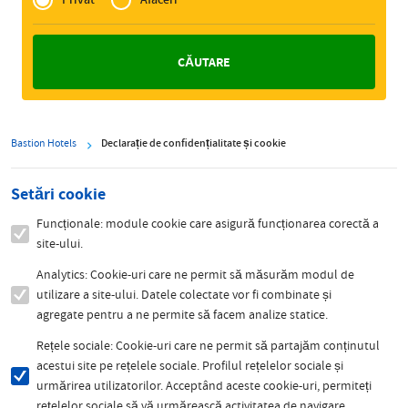
Zakelijk
Bastion Hotels
Declarație de confidențialitate și cookie
Setări cookie
Funcționale: module cookie care asigură funcționarea corectă a
site-ului.
Analytics: Cookie-uri care ne permit să măsurăm modul de
utilizare a site-ului. Datele colectate vor fi combinate și
agregate pentru a ne permite să facem analize statice.
Rețele sociale: Cookie-uri care ne permit să partajăm conținutul
acestui site pe rețelele sociale. Profilul rețelelor sociale și
urmărirea utilizatorilor. Acceptând aceste cookie-uri, permiteți
rețelelor sociale să vă urmărească activitatea de navigare.