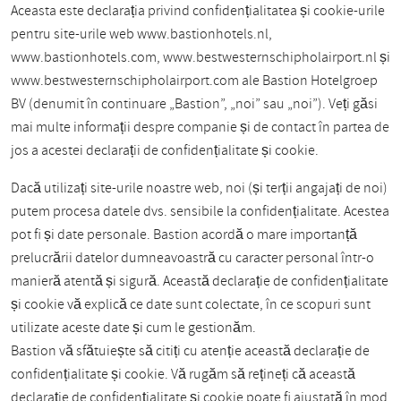
Aceasta este declarația privind confidențialitatea și cookie-urile
pentru site-urile web www.bastionhotels.nl,
www.bastionhotels.com, www.bestwesternschipholairport.nl și
www.bestwesternschipholairport.com ale Bastion Hotelgroep
BV (denumit în continuare „Bastion”, „noi” sau „noi”). Veți găsi
mai multe informații despre companie și de contact în partea de
jos a acestei declarații de confidențialitate și cookie.
Dacă utilizați site-urile noastre web, noi (și terții angajați de noi)
putem procesa datele dvs. sensibile la confidențialitate. Acestea
pot fi și date personale. Bastion acordă o mare importanță
prelucrării datelor dumneavoastră cu caracter personal într-o
manieră atentă și sigură. Această declarație de confidențialitate
și cookie vă explică ce date sunt colectate, în ce scopuri sunt
utilizate aceste date și cum le gestionăm.
Bastion vă sfătuiește să citiți cu atenție această declarație de
confidențialitate și cookie. Vă rugăm să rețineți că această
declarație de confidențialitate și cookie poate fi ajustată în mod