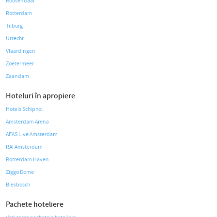
Roosendaal
Rotterdam
Tilburg
Utrecht
Vlaardingen
Zoetermeer
Zaandam
Hoteluri în apropiere
Hotels Schiphol
Amsterdam Arena
AFAS Live Amsterdam
RAI Amsterdam
Rotterdam Haven
Ziggo Dome
Biesbosch
Pachete hoteliere