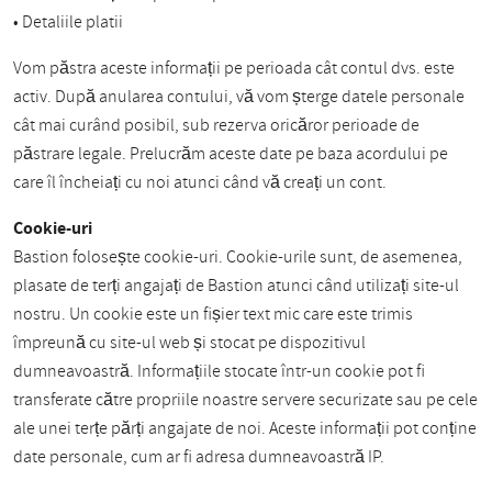
• Detaliile platii
Vom păstra aceste informații pe perioada cât contul dvs. este
activ. După anularea contului, vă vom șterge datele personale
cât mai curând posibil, sub rezerva oricăror perioade de
păstrare legale. Prelucrăm aceste date pe baza acordului pe
care îl încheiați cu noi atunci când vă creați un cont.
Cookie-uri
Bastion folosește cookie-uri. Cookie-urile sunt, de asemenea,
plasate de terți angajați de Bastion atunci când utilizați site-ul
nostru. Un cookie este un fișier text mic care este trimis
împreună cu site-ul web și stocat pe dispozitivul
dumneavoastră. Informațiile stocate într-un cookie pot fi
transferate către propriile noastre servere securizate sau pe cele
ale unei terțe părți angajate de noi. Aceste informații pot conține
date personale, cum ar fi adresa dumneavoastră IP.