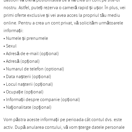
Bastion vă oferă posibilitatea de a vă crea un cont pe site-ul
nostru. Astfel, puteți rezerva o cameră rapid și ușor. În plus, vei
primi oferte exclusive și vei avea acces la propriul tău mediu
online. Pentru a crea un cont privat, vă solicităm următoarele
informații:
• Numele și prenumele
• Sexul
• Adresă de e-mail (opțional)
• Adresă (opțional)
• Numarul de telefon (optional)
• Data nașterii (opțional)
• Locul nașterii (opțional)
• Ocupație (opțional)
• Informații despre companie (opțional)
• Naţionalitate (opţional)
Vom păstra aceste informații pe perioada cât contul dvs. este
activ. După anularea contului, vă vom șterge datele personale