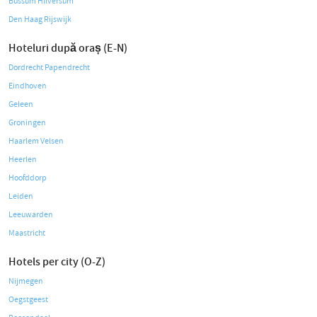
Bussum Hilversum
Den Haag Rijswijk
Hoteluri după oraș (E-N)
Dordrecht Papendrecht
Eindhoven
Geleen
Groningen
Haarlem Velsen
Heerlen
Hoofddorp
Leiden
Leeuwarden
Maastricht
Hotels per city (O-Z)
Nijmegen
Oegstgeest