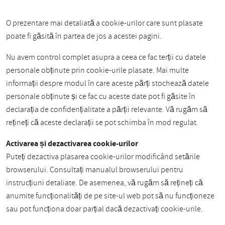
O prezentare mai detaliată a cookie-urilor care sunt plasate
poate fi găsită în partea de jos a acestei pagini.
Nu avem control complet asupra a ceea ce fac terții cu datele
personale obținute prin cookie-urile plasate. Mai multe
informații despre modul în care aceste părți stochează datele
personale obținute și ce fac cu aceste date pot fi găsite în
declarația de confidențialitate a părții relevante. Vă rugăm să
rețineți că aceste declarații se pot schimba în mod regulat.
Activarea și dezactivarea cookie-urilor
Puteți dezactiva plasarea cookie-urilor modificând setările
browserului. Consultați manualul browserului pentru
instrucțiuni detaliate. De asemenea, vă rugăm să rețineți că
anumite funcționalități de pe site-ul web pot să nu funcționeze
sau pot funcționa doar parțial dacă dezactivați cookie-urile.