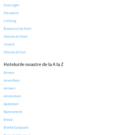
Groningen
Flevoland
Limburg
Brabantul de Nord
Olanda de Nord
Utrecht
Olanda de Sud
Hotelurile noastre de la A la Z
Almere
Amersfoort
Arnhem
Amsterdam
Apeldoorn
Barendrecht
Breda
Brielle Europoort