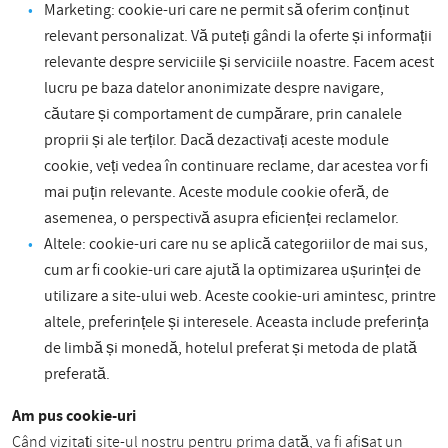
Marketing: cookie-uri care ne permit să oferim conținut
relevant personalizat. Vă puteți gândi la oferte și informații
relevante despre serviciile și serviciile noastre. Facem acest
lucru pe baza datelor anonimizate despre navigare,
căutare și comportament de cumpărare, prin canalele
proprii și ale terților. Dacă dezactivați aceste module
cookie, veți vedea în continuare reclame, dar acestea vor fi
mai puțin relevante. Aceste module cookie oferă, de
asemenea, o perspectivă asupra eficienței reclamelor.
Altele: cookie-uri care nu se aplică categoriilor de mai sus,
cum ar fi cookie-uri care ajută la optimizarea ușurinței de
utilizare a site-ului web. Aceste cookie-uri amintesc, printre
altele, preferințele și interesele. Aceasta include preferința
de limbă și monedă, hotelul preferat și metoda de plată
preferată.
Am pus cookie-uri
Când vizitați site-ul nostru pentru prima dată, va fi afișat un