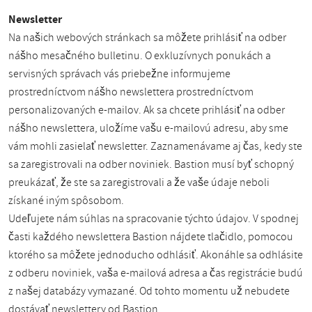
Newsletter
Na našich webových stránkach sa môžete prihlásiť na odber
nášho mesačného bulletinu. O exkluzívnych ponukách a
servisných správach vás priebežne informujeme
prostredníctvom nášho newslettera prostredníctvom
personalizovaných e-mailov. Ak sa chcete prihlásiť na odber
nášho newslettera, uložíme vašu e-mailovú adresu, aby sme
vám mohli zasielať newsletter. Zaznamenávame aj čas, kedy ste
sa zaregistrovali na odber noviniek. Bastion musí byť schopný
preukázať, že ste sa zaregistrovali a že vaše údaje neboli
získané iným spôsobom.
Udeľujete nám súhlas na spracovanie týchto údajov. V spodnej
časti každého newslettera Bastion nájdete tlačidlo, pomocou
ktorého sa môžete jednoducho odhlásiť. Akonáhle sa odhlásite
z odberu noviniek, vaša e-mailová adresa a čas registrácie budú
z našej databázy vymazané. Od tohto momentu už nebudete
dostávať newslettery od Bastion.