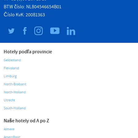
BTW číslo: NL804546654B01
Číslo KvK: 20081363
Hotely podľa provincie
Gelderland
Flevoland
Limburg
North-Brabant
North-Holland
Utrecht
South-Holland
Naše hotely od A po Z
Almere
Amersfoort