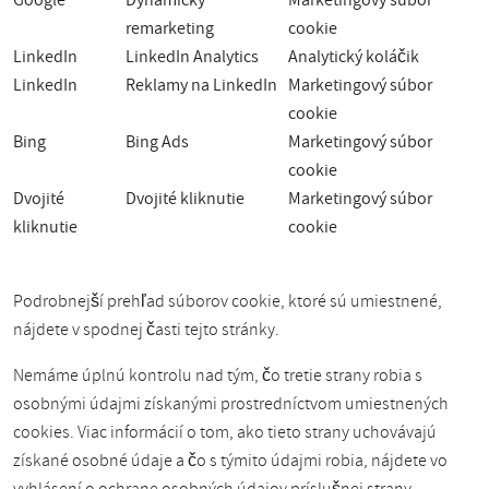
Google
Dynamický
Marketingový súbor
remarketing
cookie
LinkedIn
LinkedIn Analytics
Analytický koláčik
LinkedIn
Reklamy na LinkedIn
Marketingový súbor
cookie
Bing
Bing Ads
Marketingový súbor
cookie
Dvojité
Dvojité kliknutie
Marketingový súbor
kliknutie
cookie
Podrobnejší prehľad súborov cookie, ktoré sú umiestnené,
nájdete v spodnej časti tejto stránky.
Nemáme úplnú kontrolu nad tým, čo tretie strany robia s
osobnými údajmi získanými prostredníctvom umiestnených
cookies. Viac informácií o tom, ako tieto strany uchovávajú
získané osobné údaje a čo s týmito údajmi robia, nájdete vo