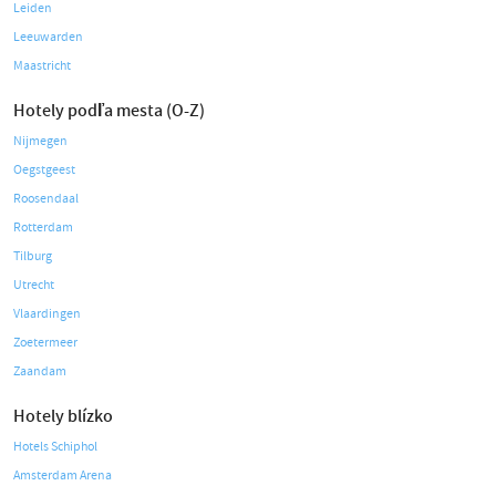
Leiden
Leeuwarden
Maastricht
Hotely podľa mesta (O-Z)
Nijmegen
Oegstgeest
Roosendaal
Rotterdam
Tilburg
Utrecht
Vlaardingen
Zoetermeer
Zaandam
Hotely blízko
Hotels Schiphol
Amsterdam Arena