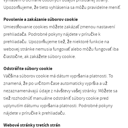
vyhlásení o ochrane osobných údajov príslušnej strany.
Upozorňujeme, že tieto vyhlásenia sa môžu pravidelne meniť.
Povolenie a zakázanie súborov cookie
Umiestňovanie cookies môžete zakázať zmenou nastavení
prehliadača. Podrobné pokyny nájdete v príručke k
prehliadaču. Upozorňujeme tiež, že niektoré funkcie na
webovej stránke nemusia fungovať alebo môžu fungovať iba
čiastočne, ak zakážete súbory cookie.
Odstráňte súbory cookie
Väčšina súborov cookie má dátum vypršania platnosti. To
znamená, že po určitom čase automaticky vypršia a už
nezaznamenávajú údaje z návštevy vašej stránky. Môžete sa
tiež rozhodnúť manuálne odstrániť súbory cookie pred
uplynutím dátumu vypršania platnosti. Podrobné pokyny
nájdete v príručke k prehliadaču.
Webové stránky tretích strán