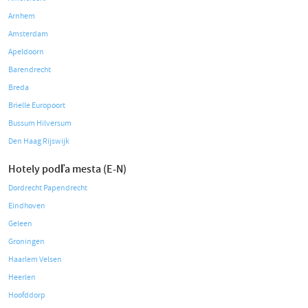
Arnhem
Amsterdam
Apeldoorn
Barendrecht
Breda
Brielle Europoort
Bussum Hilversum
Den Haag Rijswijk
Hotely podľa mesta (E-N)
Dordrecht Papendrecht
Eindhoven
Geleen
Groningen
Haarlem Velsen
Heerlen
Hoofddorp