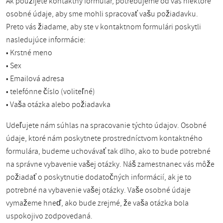
Ak použijete kontaktný formulár, potrebujeme od vás niektoré
osobné údaje, aby sme mohli spracovať vašu požiadavku.
Preto vás žiadame, aby ste v kontaktnom formulári poskytli
nasledujúce informácie:
• Krstné meno
• Sex
• Emailová adresa
• telefónne číslo (voliteľné)
• Vaša otázka alebo požiadavka
Udeľujete nám súhlas na spracovanie týchto údajov. Osobné
údaje, ktoré nám poskytnete prostredníctvom kontaktného
formulára, budeme uchovávať tak dlho, ako to bude potrebné
na správne vybavenie vašej otázky. Náš zamestnanec vás môže
požiadať o poskytnutie dodatočných informácií, ak je to
potrebné na vybavenie vašej otázky. Vaše osobné údaje
vymažeme hneď, ako bude zrejmé, že vaša otázka bola
uspokojivo zodpovedaná.