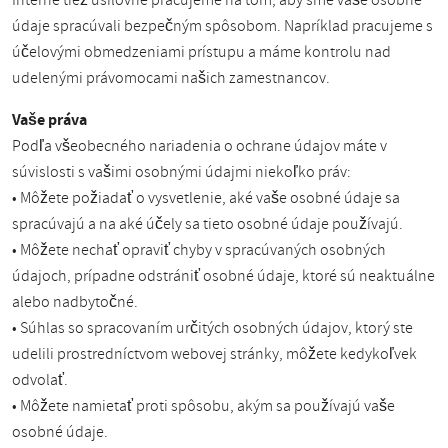
Interne tiež usilovne pracujeme na tom, aby sme vaše osobné
údaje spracúvali bezpečným spôsobom. Napríklad pracujeme s
účelovými obmedzeniami prístupu a máme kontrolu nad
udelenými právomocami našich zamestnancov.
Vaše práva
Podľa všeobecného nariadenia o ochrane údajov máte v
súvislosti s vašimi osobnými údajmi niekoľko práv:
• Môžete požiadať o vysvetlenie, aké vaše osobné údaje sa
spracúvajú a na aké účely sa tieto osobné údaje používajú.
• Môžete nechať opraviť chyby v spracúvaných osobných
údajoch, prípadne odstrániť osobné údaje, ktoré sú neaktuálne
alebo nadbytočné.
• Súhlas so spracovaním určitých osobných údajov, ktorý ste
udelili prostredníctvom webovej stránky, môžete kedykoľvek
odvolať.
• Môžete namietať proti spôsobu, akým sa používajú vaše
osobné údaje.