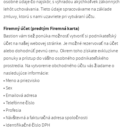
osobné údaje čo najskôr, s výhradou akýchkoľvek zákonných
lehôt uchovávania. Tieto údaje spracovávame na základe
zmluvy, ktorú s nami uzavriete pri vytváraní účtu.
Firemný účet (predtým Firemná karta)
Bastion vám tiež ponúka možnosť vytvoriť si podnikateľský
účet na našej webovej stránke. Je možné rezervovať na účet
alebo dohodnúť pevnú cenu. Okrem toho získate exkluzívne
ponuky a prístup do vášho osobného podnikateľského
prostredia. Na vytvorenie obchodného účtu vás žiadame o
nasledujúce informácie:
• Meno a priezvisko
• Sex
• Emailová adresa
• Telefónne číslo
• Profesia
• Návštevná a fakturačná adresa spoločnosti
• Identifikačné číslo DPH