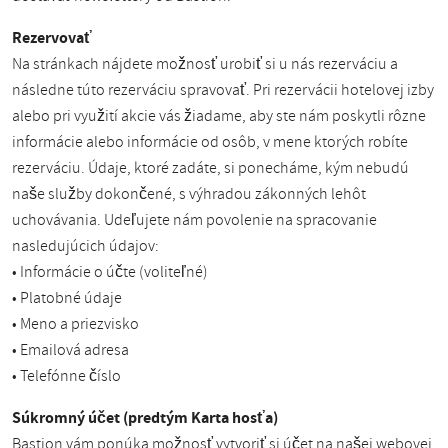
Rezervovať
Na stránkach nájdete možnosť urobiť si u nás rezerváciu a
následne túto rezerváciu spravovať. Pri rezervácii hotelovej izby
alebo pri využití akcie vás žiadame, aby ste nám poskytli rôzne
informácie alebo informácie od osôb, v mene ktorých robíte
rezerváciu. Údaje, ktoré zadáte, si ponecháme, kým nebudú
naše služby dokončené, s výhradou zákonných lehôt
uchovávania. Udeľujete nám povolenie na spracovanie
nasledujúcich údajov:
• Informácie o účte (voliteľné)
• Platobné údaje
• Meno a priezvisko
• Emailová adresa
• Telefónne číslo
Súkromný účet (predtým Karta hosťa)
Bastion vám ponúka možnosť vytvoriť si účet na našej webovej