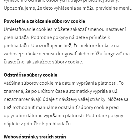
vyhlásení o ochrane osobných údajov príslušnej strany.
Upozorňujeme, že tieto vyhlásenia sa môžu pravidelne meniť.
Povolenie a zakázanie súborov cookie
Umiestňovanie cookies môžete zakázať zmenou nastavení
prehliadača. Podrobné pokyny nájdete v príručke k
prehliadaču. Upozorňujeme tiež, že niektoré funkcie na
webovej stránke nemusia fungovať alebo môžu fungovať iba
čiastočne, ak zakážete súbory cookie.
Odstráňte súbory cookie
Väčšina súborov cookie má dátum vypršania platnosti. To
znamená, že po určitom čase automaticky vypršia a už
nezaznamenávajú údaje z návštevy vašej stránky. Môžete sa
tiež rozhodnúť manuálne odstrániť súbory cookie pred
uplynutím dátumu vypršania platnosti. Podrobné pokyny
nájdete v príručke k prehliadaču.
Webové stránky tretích strán