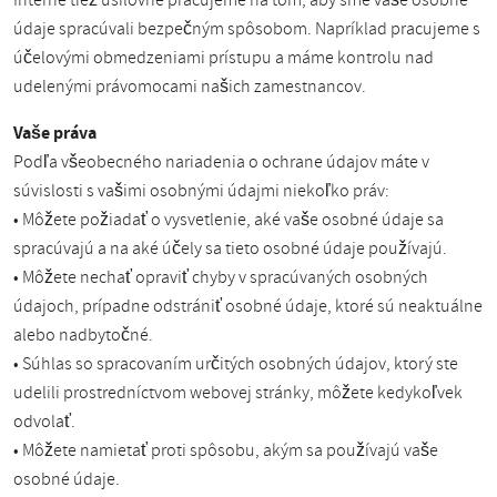
Interne tiež usilovne pracujeme na tom, aby sme vaše osobné
údaje spracúvali bezpečným spôsobom. Napríklad pracujeme s
účelovými obmedzeniami prístupu a máme kontrolu nad
udelenými právomocami našich zamestnancov.
Vaše práva
Podľa všeobecného nariadenia o ochrane údajov máte v
súvislosti s vašimi osobnými údajmi niekoľko práv:
• Môžete požiadať o vysvetlenie, aké vaše osobné údaje sa
spracúvajú a na aké účely sa tieto osobné údaje používajú.
• Môžete nechať opraviť chyby v spracúvaných osobných
údajoch, prípadne odstrániť osobné údaje, ktoré sú neaktuálne
alebo nadbytočné.
• Súhlas so spracovaním určitých osobných údajov, ktorý ste
udelili prostredníctvom webovej stránky, môžete kedykoľvek
odvolať.
• Môžete namietať proti spôsobu, akým sa používajú vaše
osobné údaje.