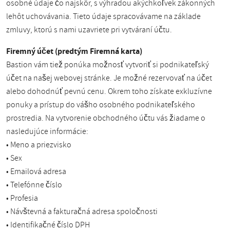
osobné údaje čo najskôr, s výhradou akýchkoľvek zákonných
lehôt uchovávania. Tieto údaje spracovávame na základe
zmluvy, ktorú s nami uzavriete pri vytváraní účtu.
Firemný účet (predtým Firemná karta)
Bastion vám tiež ponúka možnosť vytvoriť si podnikateľský
účet na našej webovej stránke. Je možné rezervovať na účet
alebo dohodnúť pevnú cenu. Okrem toho získate exkluzívne
ponuky a prístup do vášho osobného podnikateľského
prostredia. Na vytvorenie obchodného účtu vás žiadame o
nasledujúce informácie:
• Meno a priezvisko
• Sex
• Emailová adresa
• Telefónne číslo
• Profesia
• Návštevná a fakturačná adresa spoločnosti
• Identifikačné číslo DPH