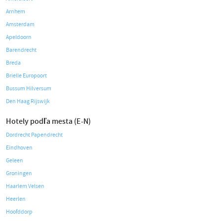
Arnhem
Amsterdam
Apeldoorn
Barendrecht
Breda
Brielle Europoort
Bussum Hilversum
Den Haag Rijswijk
Hotely podľa mesta (E-N)
Dordrecht Papendrecht
Eindhoven
Geleen
Groningen
Haarlem Velsen
Heerlen
Hoofddorp