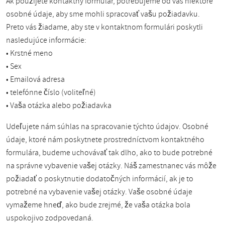
Ak použijete kontaktný formulár, potrebujeme od vás niektoré
osobné údaje, aby sme mohli spracovať vašu požiadavku.
Preto vás žiadame, aby ste v kontaktnom formulári poskytli
nasledujúce informácie:
• Krstné meno
• Sex
• Emailová adresa
• telefónne číslo (voliteľné)
• Vaša otázka alebo požiadavka
Udeľujete nám súhlas na spracovanie týchto údajov. Osobné
údaje, ktoré nám poskytnete prostredníctvom kontaktného
formulára, budeme uchovávať tak dlho, ako to bude potrebné
na správne vybavenie vašej otázky. Náš zamestnanec vás môže
požiadať o poskytnutie dodatočných informácií, ak je to
potrebné na vybavenie vašej otázky. Vaše osobné údaje
vymažeme hneď, ako bude zrejmé, že vaša otázka bola
uspokojivo zodpovedaná.