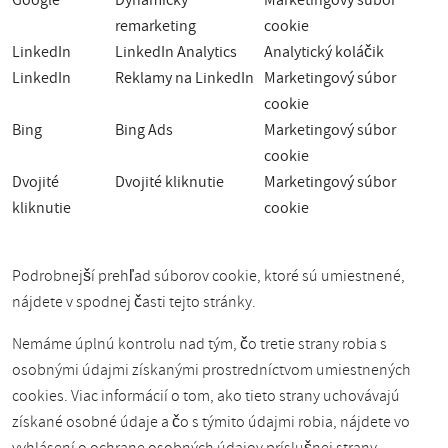
Google
Dynamický
Marketingový súbor
remarketing
cookie
LinkedIn
LinkedIn Analytics
Analytický koláčik
LinkedIn
Reklamy na LinkedIn
Marketingový súbor
cookie
Bing
Bing Ads
Marketingový súbor
cookie
Dvojité
Dvojité kliknutie
Marketingový súbor
kliknutie
cookie
Podrobnejší prehľad súborov cookie, ktoré sú umiestnené,
nájdete v spodnej časti tejto stránky.
Nemáme úplnú kontrolu nad tým, čo tretie strany robia s
osobnými údajmi získanými prostredníctvom umiestnených
cookies. Viac informácií o tom, ako tieto strany uchovávajú
získané osobné údaje a čo s týmito údajmi robia, nájdete vo