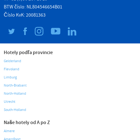
BTW číslo: NL804546654B01
Číslo KvK: 20081363
Hotely podľa provincie
Gelderland
Flevoland
Limburg
North-Brabant
North-Holland
Utrecht
South-Holland
Naše hotely od A po Z
Almere
Amersfoort