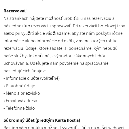
Rezervovať
Na stránkach nájdete možnosť urobiť si u nás rezerváciu a
následne túto rezerváciu spravovať. Pri rezervácii hotelovej izby
alebo pri využití akcie vás žiadame, aby ste nám poskytli rôzne
informácie alebo informácie od osôb, v mene ktorých robíte
rezerváciu. Údaje, ktoré zadáte, si ponecháme, kým nebudú
naše služby dokončené, s výhradou zákonných lehôt
uchovávania. Udeľujete nám povolenie na spracovanie
nasledujúcich údajov:
• Informácie o účte (voliteľné)
• Platobné údaje
• Meno a priezvisko
• Emailová adresa
• Telefónne číslo
Súkromný účet (predtým Karta hosťa)
Bastion vám ponúka možnosť vytvoriť si účet na našej webovej