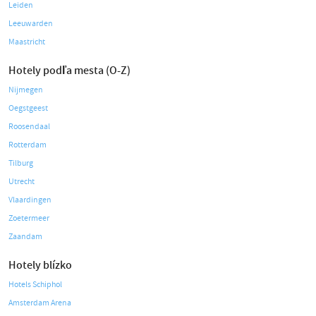
Leiden
Leeuwarden
Maastricht
Hotely podľa mesta (O-Z)
Nijmegen
Oegstgeest
Roosendaal
Rotterdam
Tilburg
Utrecht
Vlaardingen
Zoetermeer
Zaandam
Hotely blízko
Hotels Schiphol
Amsterdam Arena