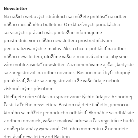
Newsletter
Na našich webových stránkach sa môžete prihlásiť na odber
nášho mesačného bulletinu. O exkluzívnych ponukách a
servisných správach vás priebežne informujeme
prostredníctvom nášho newslettera prostredníctvom
personalizovaných e-mailov. Ak sa chcete prihlásiť na odber
nášho newslettera, uložíme vašu e-mailovú adresu, aby sme
vám mohli zasielať newsletter. Zaznamenávame aj čas, kedy ste
sa zaregistrovali na odber noviniek. Bastion musí byť schopný
preukázať, že ste sa zaregistrovali a že vaše údaje neboli
získané iným spôsobom.
Udeľujete nám súhlas na spracovanie týchto údajov. V spodnej
časti každého newslettera Bastion nájdete tlačidlo, pomocou
ktorého sa môžete jednoducho odhlásiť. Akonáhle sa odhlásite
z odberu noviniek, vaša e-mailová adresa a čas registrácie budú
z našej databázy vymazané. Od tohto momentu už nebudete
dostávať newslettery od Bastion.