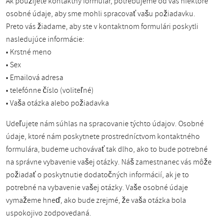
Ak použijete kontaktný formulár, potrebujeme od vás niektoré
osobné údaje, aby sme mohli spracovať vašu požiadavku.
Preto vás žiadame, aby ste v kontaktnom formulári poskytli
nasledujúce informácie:
• Krstné meno
• Sex
• Emailová adresa
• telefónne číslo (voliteľné)
• Vaša otázka alebo požiadavka
Udeľujete nám súhlas na spracovanie týchto údajov. Osobné
údaje, ktoré nám poskytnete prostredníctvom kontaktného
formulára, budeme uchovávať tak dlho, ako to bude potrebné
na správne vybavenie vašej otázky. Náš zamestnanec vás môže
požiadať o poskytnutie dodatočných informácií, ak je to
potrebné na vybavenie vašej otázky. Vaše osobné údaje
vymažeme hneď, ako bude zrejmé, že vaša otázka bola
uspokojivo zodpovedaná.