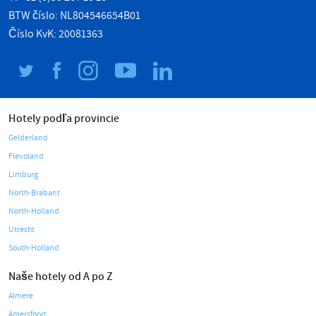
BTW číslo: NL804546654B01
Číslo KvK: 20081363
Hotely podľa provincie
Gelderland
Flevoland
Limburg
North-Brabant
North-Holland
Utrecht
South-Holland
Naše hotely od A po Z
Almere
Amersfoort