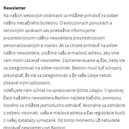
Newsletter
Na našich webových stránkach sa môžete prihlásiť na odber
nášho mesačného bulletinu. O exkluzívnych ponukách a
servisných správach vás priebežne informujeme
prostredníctvom nášho newslettera prostredníctvom
personalizovaných e-mailov. Ak sa chcete prihlásiť na odber
nášho newslettera, uložíme vašu e-mailovú adresu, aby sme
vám mohli zasielať newsletter. Zaznamenávame aj čas, kedy ste
sa zaregistrovali na odber noviniek. Bastion musí byť schopný
preukázať, že ste sa zaregistrovali a že vaše údaje neboli
získané iným spôsobom.
Udeľujete nám súhlas na spracovanie týchto údajov. V spodnej
časti každého newslettera Bastion nájdete tlačidlo, pomocou
ktorého sa môžete jednoducho odhlásiť. Akonáhle sa odhlásite
z odberu noviniek, vaša e-mailová adresa a čas registrácie budú
z našej databázy vymazané. Od tohto momentu už nebudete
dostávať newslettery od Bastion.