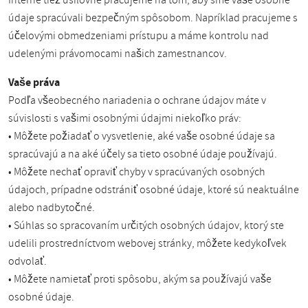
Interne tiež usilovne pracujeme na tom, aby sme vaše osobné
údaje spracúvali bezpečným spôsobom. Napríklad pracujeme s
účelovými obmedzeniami prístupu a máme kontrolu nad
udelenými právomocami našich zamestnancov.
Vaše práva
Podľa všeobecného nariadenia o ochrane údajov máte v
súvislosti s vašimi osobnými údajmi niekoľko práv:
• Môžete požiadať o vysvetlenie, aké vaše osobné údaje sa
spracúvajú a na aké účely sa tieto osobné údaje používajú.
• Môžete nechať opraviť chyby v spracúvaných osobných
údajoch, prípadne odstrániť osobné údaje, ktoré sú neaktuálne
alebo nadbytočné.
• Súhlas so spracovaním určitých osobných údajov, ktorý ste
udelili prostredníctvom webovej stránky, môžete kedykoľvek
odvolať.
• Môžete namietať proti spôsobu, akým sa používajú vaše
osobné údaje.