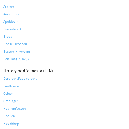
Arnhem
Amsterdam
Apeldoorn
Barendrecht
Breda
Brielle Europoort
Bussum Hilversum
Den Haag Rijswijk
Hotely podľa mesta (E-N)
Dordrecht Papendrecht
Eindhoven
Geleen
Groningen
Haarlem Velsen
Heerlen
Hoofddorp