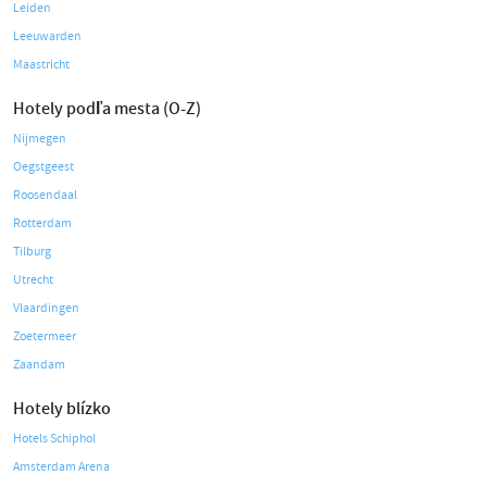
Leiden
Leeuwarden
Maastricht
Hotely podľa mesta (O-Z)
Nijmegen
Oegstgeest
Roosendaal
Rotterdam
Tilburg
Utrecht
Vlaardingen
Zoetermeer
Zaandam
Hotely blízko
Hotels Schiphol
Amsterdam Arena