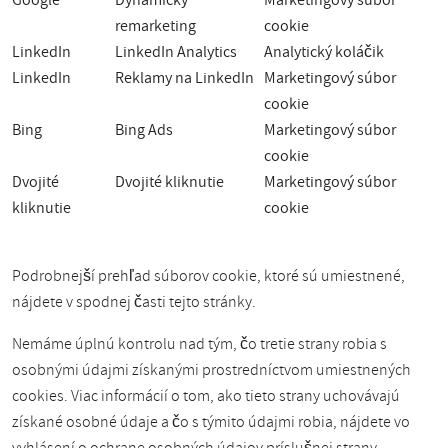
Google
Dynamický
Marketingový súbor
remarketing
cookie
LinkedIn
LinkedIn Analytics
Analytický koláčik
LinkedIn
Reklamy na LinkedIn
Marketingový súbor
cookie
Bing
Bing Ads
Marketingový súbor
cookie
Dvojité
Dvojité kliknutie
Marketingový súbor
kliknutie
cookie
Podrobnejší prehľad súborov cookie, ktoré sú umiestnené,
nájdete v spodnej časti tejto stránky.
Nemáme úplnú kontrolu nad tým, čo tretie strany robia s
osobnými údajmi získanými prostredníctvom umiestnených
cookies. Viac informácií o tom, ako tieto strany uchovávajú
získané osobné údaje a čo s týmito údajmi robia, nájdete vo