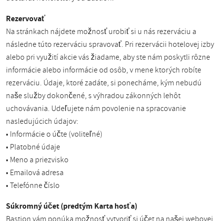
Rezervovať
Na stránkach nájdete možnosť urobiť si u nás rezerváciu a
následne túto rezerváciu spravovať. Pri rezervácii hotelovej izby
alebo pri využití akcie vás žiadame, aby ste nám poskytli rôzne
informácie alebo informácie od osôb, v mene ktorých robíte
rezerváciu. Údaje, ktoré zadáte, si ponecháme, kým nebudú
naše služby dokončené, s výhradou zákonných lehôt
uchovávania. Udeľujete nám povolenie na spracovanie
nasledujúcich údajov:
• Informácie o účte (voliteľné)
• Platobné údaje
• Meno a priezvisko
• Emailová adresa
• Telefónne číslo
Súkromný účet (predtým Karta hosťa)
Bastion vám ponúka možnosť vytvoriť si účet na našej webovej