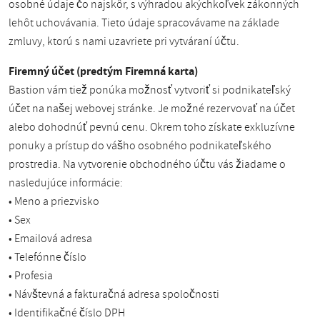
osobné údaje čo najskôr, s výhradou akýchkoľvek zákonných
lehôt uchovávania. Tieto údaje spracovávame na základe
zmluvy, ktorú s nami uzavriete pri vytváraní účtu.
Firemný účet (predtým Firemná karta)
Bastion vám tiež ponúka možnosť vytvoriť si podnikateľský
účet na našej webovej stránke. Je možné rezervovať na účet
alebo dohodnúť pevnú cenu. Okrem toho získate exkluzívne
ponuky a prístup do vášho osobného podnikateľského
prostredia. Na vytvorenie obchodného účtu vás žiadame o
nasledujúce informácie:
• Meno a priezvisko
• Sex
• Emailová adresa
• Telefónne číslo
• Profesia
• Návštevná a fakturačná adresa spoločnosti
• Identifikačné číslo DPH