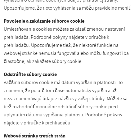
vyhlásení o ochrane osobných údajov príslušnej strany.
Upozorňujeme, že tieto vyhlásenia sa môžu pravidelne meniť.
Povolenie a zakázanie súborov cookie
Umiestňovanie cookies môžete zakázať zmenou nastavení
prehliadača. Podrobné pokyny nájdete v príručke k
prehliadaču. Upozorňujeme tiež, že niektoré funkcie na
webovej stránke nemusia fungovať alebo môžu fungovať iba
čiastočne, ak zakážete súbory cookie.
Odstráňte súbory cookie
Väčšina súborov cookie má dátum vypršania platnosti. To
znamená, že po určitom čase automaticky vypršia a už
nezaznamenávajú údaje z návštevy vašej stránky. Môžete sa
tiež rozhodnúť manuálne odstrániť súbory cookie pred
uplynutím dátumu vypršania platnosti. Podrobné pokyny
nájdete v príručke k prehliadaču.
Webové stránky tretích strán