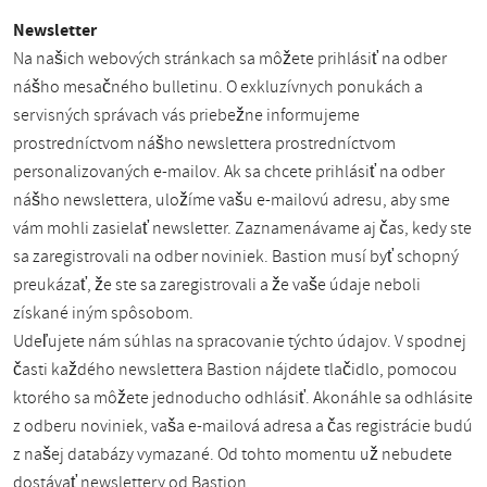
Newsletter
Na našich webových stránkach sa môžete prihlásiť na odber
nášho mesačného bulletinu. O exkluzívnych ponukách a
servisných správach vás priebežne informujeme
prostredníctvom nášho newslettera prostredníctvom
personalizovaných e-mailov. Ak sa chcete prihlásiť na odber
nášho newslettera, uložíme vašu e-mailovú adresu, aby sme
vám mohli zasielať newsletter. Zaznamenávame aj čas, kedy ste
sa zaregistrovali na odber noviniek. Bastion musí byť schopný
preukázať, že ste sa zaregistrovali a že vaše údaje neboli
získané iným spôsobom.
Udeľujete nám súhlas na spracovanie týchto údajov. V spodnej
časti každého newslettera Bastion nájdete tlačidlo, pomocou
ktorého sa môžete jednoducho odhlásiť. Akonáhle sa odhlásite
z odberu noviniek, vaša e-mailová adresa a čas registrácie budú
z našej databázy vymazané. Od tohto momentu už nebudete
dostávať newslettery od Bastion.