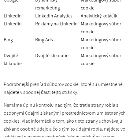
Google
Dynamický
Marketingový súbor
remarketing
cookie
LinkedIn
LinkedIn Analytics
Analytický koláčik
LinkedIn
Reklamy na LinkedIn
Marketingový súbor
cookie
Bing
Bing Ads
Marketingový súbor
cookie
Dvojité
Dvojité kliknutie
Marketingový súbor
kliknutie
cookie
Podrobnejší prehľad súborov cookie, ktoré sú umiestnené,
nájdete v spodnej časti tejto stránky.
Nemáme úplnú kontrolu nad tým, čo tretie strany robia s
osobnými údajmi získanými prostredníctvom umiestnených
cookies. Viac informácií o tom, ako tieto strany uchovávajú
získané osobné údaje a čo s týmito údajmi robia, nájdete vo