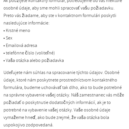
Ak použijete kontaktný formulár, potrebujeme od vás niektoré
osobné údaje, aby sme mohli spracovať vašu požiadavku.
Preto vás žiadame, aby ste v kontaktnom formulári poskytli
nasledujúce informácie:
• Krstné meno
• Sex
• Emailová adresa
• telefónne číslo (voliteľné)
• Vaša otázka alebo požiadavka
Udeľujete nám súhlas na spracovanie týchto údajov. Osobné
údaje, ktoré nám poskytnete prostredníctvom kontaktného
formulára, budeme uchovávať tak dlho, ako to bude potrebné
na správne vybavenie vašej otázky. Náš zamestnanec vás môže
požiadať o poskytnutie dodatočných informácií, ak je to
potrebné na vybavenie vašej otázky. Vaše osobné údaje
vymažeme hneď, ako bude zrejmé, že vaša otázka bola
uspokojivo zodpovedaná.