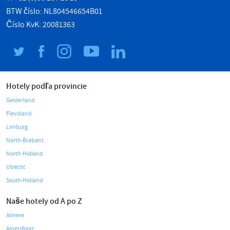
BTW číslo: NL804546654B01
Číslo KvK: 20081363
Hotely podľa provincie
Gelderland
Flevoland
Limburg
North-Brabant
North-Holland
Utrecht
South-Holland
Naše hotely od A po Z
Almere
Amersfoort