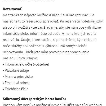
Rezervovať
Na stránkach nájdete možnosť urobiť si u nás rezerváciu a
následne túto rezerváciu spravovať. Pri rezervácii hotelovej izby
alebo pri využití akcie vás žiadame, aby ste nám poskytli rôzne
informácie alebo informácie od osôb, v mene ktorých robíte
rezerváciu. Údaje, ktoré zadáte, si ponecháme, kým nebudú
naše služby dokončené, s výhradou zákonných lehôt
uchovávania. Udeľujete nám povolenie na spracovanie
nasledujúcich údajov:
• Informácie o účte (voliteľné)
• Platobné údaje
• Meno a priezvisko
• Emailová adresa
• Telefónne číslo
Súkromný účet (predtým Karta hosťa)
Bastion vám ponúka možnosť vytvoriť si účet na našej webovej