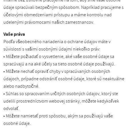
Interne tiež usilovne pracujeme na tom, aby sme vaše osobné
údaje spracúvali bezpečným spôsobom. Napríklad pracujeme s
účelovými obmedzeniami prístupu a máme kontrolu nad
udelenými právomocami našich zamestnancov.
Vaše práva
Podľa všeobecného nariadenia o ochrane údajov máte v
súvislosti s vašimi osobnými údajmi niekoľko práv:
• Môžete požiadať o vysvetlenie, aké vaše osobné údaje sa
spracúvajú a na aké účely sa tieto osobné údaje používajú.
• Môžete nechať opraviť chyby v spracúvaných osobných
údajoch, prípadne odstrániť osobné údaje, ktoré sú neaktuálne
alebo nadbytočné.
• Súhlas so spracovaním určitých osobných údajov, ktorý ste
udelili prostredníctvom webovej stránky, môžete kedykoľvek
odvolať.
• Môžete namietať proti spôsobu, akým sa používajú vaše
osobné údaje.