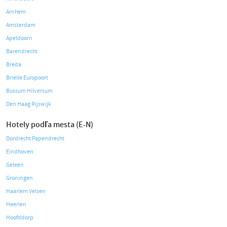
Arnhem
Amsterdam
Apeldoorn
Barendrecht
Breda
Brielle Europoort
Bussum Hilversum
Den Haag Rijswijk
Hotely podľa mesta (E-N)
Dordrecht Papendrecht
Eindhoven
Geleen
Groningen
Haarlem Velsen
Heerlen
Hoofddorp