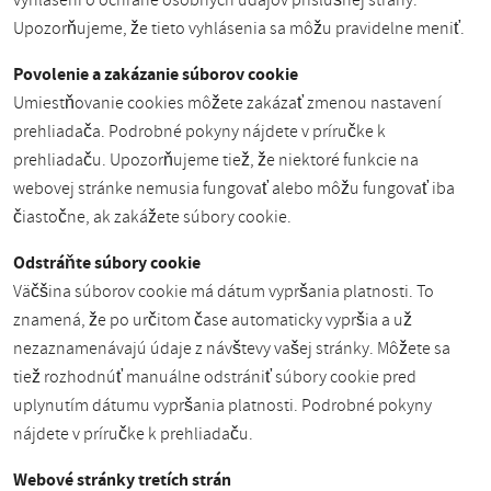
vyhlásení o ochrane osobných údajov príslušnej strany.
Upozorňujeme, že tieto vyhlásenia sa môžu pravidelne meniť.
Povolenie a zakázanie súborov cookie
Umiestňovanie cookies môžete zakázať zmenou nastavení
prehliadača. Podrobné pokyny nájdete v príručke k
prehliadaču. Upozorňujeme tiež, že niektoré funkcie na
webovej stránke nemusia fungovať alebo môžu fungovať iba
čiastočne, ak zakážete súbory cookie.
Odstráňte súbory cookie
Väčšina súborov cookie má dátum vypršania platnosti. To
znamená, že po určitom čase automaticky vypršia a už
nezaznamenávajú údaje z návštevy vašej stránky. Môžete sa
tiež rozhodnúť manuálne odstrániť súbory cookie pred
uplynutím dátumu vypršania platnosti. Podrobné pokyny
nájdete v príručke k prehliadaču.
Webové stránky tretích strán