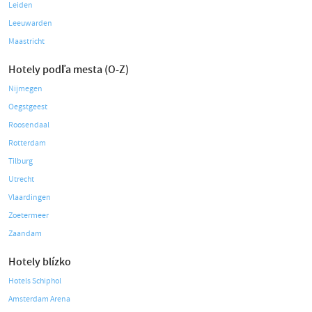
Leiden
Leeuwarden
Maastricht
Hotely podľa mesta (O-Z)
Nijmegen
Oegstgeest
Roosendaal
Rotterdam
Tilburg
Utrecht
Vlaardingen
Zoetermeer
Zaandam
Hotely blízko
Hotels Schiphol
Amsterdam Arena