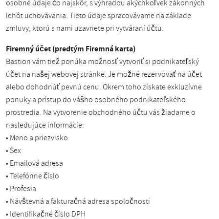
osobné údaje čo najskôr, s výhradou akýchkoľvek zákonných
lehôt uchovávania. Tieto údaje spracovávame na základe
zmluvy, ktorú s nami uzavriete pri vytváraní účtu.
Firemný účet (predtým Firemná karta)
Bastion vám tiež ponúka možnosť vytvoriť si podnikateľský
účet na našej webovej stránke. Je možné rezervovať na účet
alebo dohodnúť pevnú cenu. Okrem toho získate exkluzívne
ponuky a prístup do vášho osobného podnikateľského
prostredia. Na vytvorenie obchodného účtu vás žiadame o
nasledujúce informácie:
• Meno a priezvisko
• Sex
• Emailová adresa
• Telefónne číslo
• Profesia
• Návštevná a fakturačná adresa spoločnosti
• Identifikačné číslo DPH