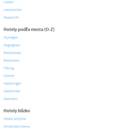
Leiden
Leeuwarden
Maastricht
Hotely podľa mesta (O-Z)
Nijmegen
Oegstgeest
Roosendaal
Rotterdam
Tilburg
Utrecht
Vlaardingen
Zoetermeer
Zaandam
Hotely blízko
Hotels Schiphol
Amsterdam Arena