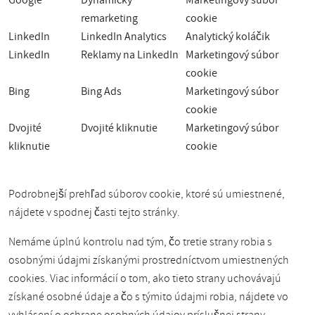
Google
Dynamický
Marketingový súbor
remarketing
cookie
LinkedIn
LinkedIn Analytics
Analytický koláčik
LinkedIn
Reklamy na LinkedIn
Marketingový súbor
cookie
Bing
Bing Ads
Marketingový súbor
cookie
Dvojité
Dvojité kliknutie
Marketingový súbor
kliknutie
cookie
Podrobnejší prehľad súborov cookie, ktoré sú umiestnené,
nájdete v spodnej časti tejto stránky.
Nemáme úplnú kontrolu nad tým, čo tretie strany robia s
osobnými údajmi získanými prostredníctvom umiestnených
cookies. Viac informácií o tom, ako tieto strany uchovávajú
získané osobné údaje a čo s týmito údajmi robia, nájdete vo