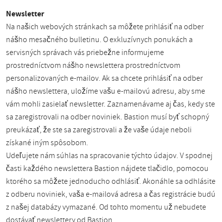
Newsletter
Na našich webových stránkach sa môžete prihlásiť na odber
nášho mesačného bulletinu. O exkluzívnych ponukách a
servisných správach vás priebežne informujeme
prostredníctvom nášho newslettera prostredníctvom
personalizovaných e-mailov. Ak sa chcete prihlásiť na odber
nášho newslettera, uložíme vašu e-mailovú adresu, aby sme
vám mohli zasielať newsletter. Zaznamenávame aj čas, kedy ste
sa zaregistrovali na odber noviniek. Bastion musí byť schopný
preukázať, že ste sa zaregistrovali a že vaše údaje neboli
získané iným spôsobom.
Udeľujete nám súhlas na spracovanie týchto údajov. V spodnej
časti každého newslettera Bastion nájdete tlačidlo, pomocou
ktorého sa môžete jednoducho odhlásiť. Akonáhle sa odhlásite
z odberu noviniek, vaša e-mailová adresa a čas registrácie budú
z našej databázy vymazané. Od tohto momentu už nebudete
dostávať newslettery od Bastion.