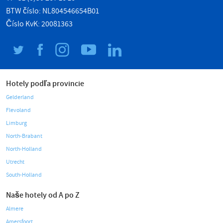
BTW číslo: NL804546654B01
Číslo KvK: 20081363
Hotely podľa provincie
Gelderland
Flevoland
Limburg
North-Brabant
North-Holland
Utrecht
South-Holland
Naše hotely od A po Z
Almere
Amersfoort