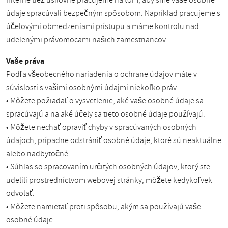
Interne tiež usilovne pracujeme na tom, aby sme vaše osobné
údaje spracúvali bezpečným spôsobom. Napríklad pracujeme s
účelovými obmedzeniami prístupu a máme kontrolu nad
udelenými právomocami našich zamestnancov.
Vaše práva
Podľa všeobecného nariadenia o ochrane údajov máte v
súvislosti s vašimi osobnými údajmi niekoľko práv:
• Môžete požiadať o vysvetlenie, aké vaše osobné údaje sa
spracúvajú a na aké účely sa tieto osobné údaje používajú.
• Môžete nechať opraviť chyby v spracúvaných osobných
údajoch, prípadne odstrániť osobné údaje, ktoré sú neaktuálne
alebo nadbytočné.
• Súhlas so spracovaním určitých osobných údajov, ktorý ste
udelili prostredníctvom webovej stránky, môžete kedykoľvek
odvolať.
• Môžete namietať proti spôsobu, akým sa používajú vaše
osobné údaje.