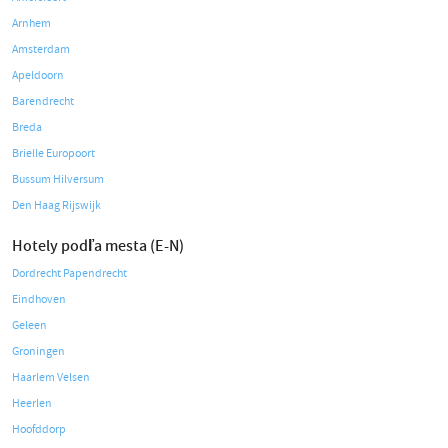
Arnhem
Amsterdam
Apeldoorn
Barendrecht
Breda
Brielle Europoort
Bussum Hilversum
Den Haag Rijswijk
Hotely podľa mesta (E-N)
Dordrecht Papendrecht
Eindhoven
Geleen
Groningen
Haarlem Velsen
Heerlen
Hoofddorp