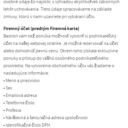
osobné údaje čo najskôr, s výhradou akýchkoľvek zákonných
lehôt uchovávania. Tieto údaje spracovávame na základe
zmluvy, ktorú s nami uzavriete pri vytváraní účtu.
Firemný účet (predtým Firemná karta)
Bastion vám tiež ponúka možnosť vytvoriť si podnikateľský
účet na našej webovej stránke. Je možné rezervovať na účet
alebo dohodnúť pevnú cenu. Okrem toho získate exkluzívne
ponuky a prístup do vášho osobného podnikateľského
prostredia. Na vytvorenie obchodného účtu vás žiadame o
nasledujúce informácie:
• Meno a priezvisko
• Sex
• Emailová adresa
• Telefónne číslo
• Profesia
• Návštevná a fakturačná adresa spoločnosti
• Identifikačné číslo DPH