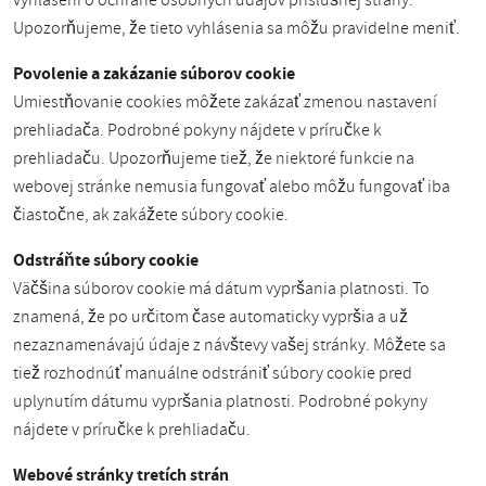
vyhlásení o ochrane osobných údajov príslušnej strany.
Upozorňujeme, že tieto vyhlásenia sa môžu pravidelne meniť.
Povolenie a zakázanie súborov cookie
Umiestňovanie cookies môžete zakázať zmenou nastavení
prehliadača. Podrobné pokyny nájdete v príručke k
prehliadaču. Upozorňujeme tiež, že niektoré funkcie na
webovej stránke nemusia fungovať alebo môžu fungovať iba
čiastočne, ak zakážete súbory cookie.
Odstráňte súbory cookie
Väčšina súborov cookie má dátum vypršania platnosti. To
znamená, že po určitom čase automaticky vypršia a už
nezaznamenávajú údaje z návštevy vašej stránky. Môžete sa
tiež rozhodnúť manuálne odstrániť súbory cookie pred
uplynutím dátumu vypršania platnosti. Podrobné pokyny
nájdete v príručke k prehliadaču.
Webové stránky tretích strán