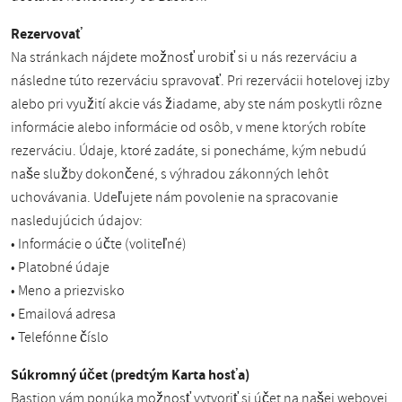
Rezervovať
Na stránkach nájdete možnosť urobiť si u nás rezerváciu a
následne túto rezerváciu spravovať. Pri rezervácii hotelovej izby
alebo pri využití akcie vás žiadame, aby ste nám poskytli rôzne
informácie alebo informácie od osôb, v mene ktorých robíte
rezerváciu. Údaje, ktoré zadáte, si ponecháme, kým nebudú
naše služby dokončené, s výhradou zákonných lehôt
uchovávania. Udeľujete nám povolenie na spracovanie
nasledujúcich údajov:
• Informácie o účte (voliteľné)
• Platobné údaje
• Meno a priezvisko
• Emailová adresa
• Telefónne číslo
Súkromný účet (predtým Karta hosťa)
Bastion vám ponúka možnosť vytvoriť si účet na našej webovej