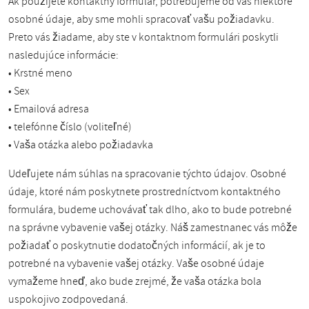
Ak použijete kontaktný formulár, potrebujeme od vás niektoré
osobné údaje, aby sme mohli spracovať vašu požiadavku.
Preto vás žiadame, aby ste v kontaktnom formulári poskytli
nasledujúce informácie:
• Krstné meno
• Sex
• Emailová adresa
• telefónne číslo (voliteľné)
• Vaša otázka alebo požiadavka
Udeľujete nám súhlas na spracovanie týchto údajov. Osobné
údaje, ktoré nám poskytnete prostredníctvom kontaktného
formulára, budeme uchovávať tak dlho, ako to bude potrebné
na správne vybavenie vašej otázky. Náš zamestnanec vás môže
požiadať o poskytnutie dodatočných informácií, ak je to
potrebné na vybavenie vašej otázky. Vaše osobné údaje
vymažeme hneď, ako bude zrejmé, že vaša otázka bola
uspokojivo zodpovedaná.