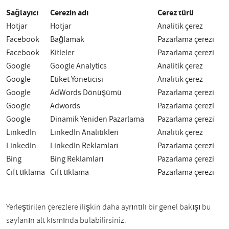
Sağlayıcı
Çerezin adı
Çerez türü
Hotjar
Hotjar
Analitik çerez
Facebook
Bağlamak
Pazarlama çerezi
Facebook
Kitleler
Pazarlama çerezi
Google
Google Analytics
Analitik çerez
Google
Etiket Yöneticisi
Analitik çerez
Google
AdWords Dönüşümü
Pazarlama çerezi
Google
Adwords
Pazarlama çerezi
Google
Dinamik Yeniden Pazarlama
Pazarlama çerezi
LinkedIn
LinkedIn Analitikleri
Analitik çerez
LinkedIn
LinkedIn Reklamları
Pazarlama çerezi
Bing
Bing Reklamları
Pazarlama çerezi
Çift tıklama
Çift tıklama
Pazarlama çerezi
Yerleştirilen çerezlere ilişkin daha ayrıntılı bir genel bakışı bu
sayfanın alt kısmında bulabilirsiniz.