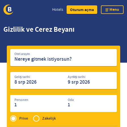
Menu
Hotels
Oturum açma
Skip
Gizlilik ve Çerez Beyanı
to
main
content
Otel
Otel arayın
arayın
Geliş tarihi
Ayrılış tarihi
Personen
Oda
1
1
Privé
of
Prive
Zakelijk
Zakelijk