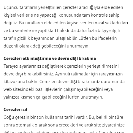
Üçüncü tarafların yerleştirilen çerezler aracılığıyla elde edilen
kişisel verilerle ne yapacağı konusunda tam kontrole sahip
değiliz. Bu tarafların elde edilen kişisel verileri nasıl sakladıkları
ve bu verilerle ne yaptıkları hakkında daha fazla bilgiye ilgili
tarafın gizlilik beyanından ulaşılabilir. Lütfen bu ifadelerin
düzenli olarak değişebileceğini unutmayın.
Çerezleri etkinleştirme ve devre dışı bırakma
Tarayıcı ayarlarınızı değiştirerek çerezlerin yerleştirilmesini
devre dışı bırakabilirsiniz. Ayrıntılı talimatlar için tarayıcınızın
kılavuzuna bakın. Çerezleri devre dışı bırakmanız durumunda
web sitesindeki bazı işlevlerin çalışmayabileceğini veya
yalnızca kısmen çalışabileceğini lütfen unutmayın.
Çerezleri sil
Çoğu çerezin bir son kullanma tarihi vardır. Bu, belirli bir süre
sonra otomatik olarak sona erecekleri ve artık site ziyaretinize
ilişkin verileri kaydetmeyecekleri anlamına gelir. Çerezleri son