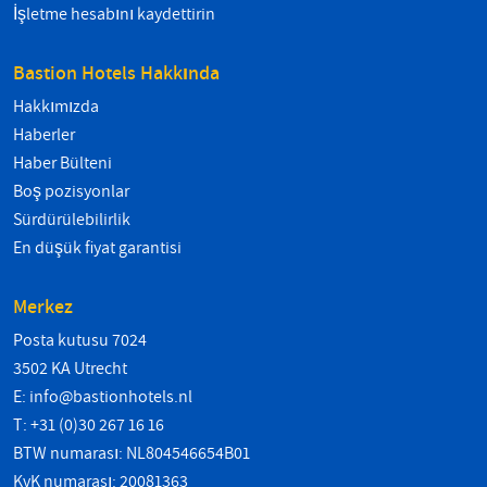
İşletme hesabını kaydettirin
Bastion Hotels Hakkında
Hakkımızda
Haberler
Haber Bülteni
Boş pozisyonlar
Sürdürülebilirlik
En düşük fiyat garantisi
Merkez
Posta kutusu 7024
3502 KA Utrecht
E:
info@bastionhotels.nl
T: +31 (0)30 267 16 16
BTW numarası: NL804546654B01
KvK numarası: 20081363