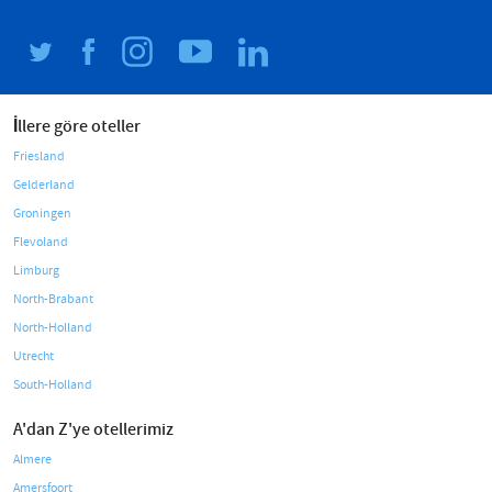
İllere göre oteller
Friesland
Gelderland
Groningen
Flevoland
Limburg
North-Brabant
North-Holland
Utrecht
South-Holland
A'dan Z'ye otellerimiz
Almere
Amersfoort