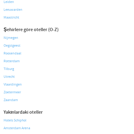
Leiden
Leeuwarden
Maastricht
Şehirlere göre oteller (O-Z)
Nijmegen
Oegstgeest
Roosendaal
Rotterdam
Tilburg
Utrecht
Vlaardingen
Zoetermeer
Zaandam
Yakınlardaki oteller
Hotels Schiphol
Amsterdam Arena