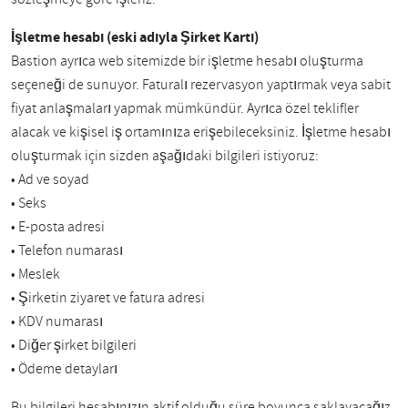
İşletme hesabı (eski adıyla Şirket Kartı)
Bastion ayrıca web sitemizde bir işletme hesabı oluşturma
seçeneği de sunuyor. Faturalı rezervasyon yaptırmak veya sabit
fiyat anlaşmaları yapmak mümkündür. Ayrıca özel teklifler
alacak ve kişisel iş ortamınıza erişebileceksiniz. İşletme hesabı
oluşturmak için sizden aşağıdaki bilgileri istiyoruz:
• Ad ve soyad
• Seks
• E-posta adresi
• Telefon numarası
• Meslek
• Şirketin ziyaret ve fatura adresi
• KDV numarası
• Diğer şirket bilgileri
• Ödeme detayları
Bu bilgileri hesabınızın aktif olduğu süre boyunca saklayacağız.