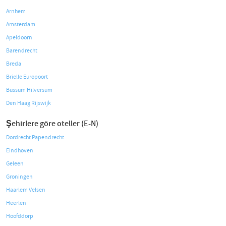
Arnhem
Amsterdam
Apeldoorn
Barendrecht
Breda
Brielle Europoort
Bussum Hilversum
Den Haag Rijswijk
Şehirlere göre oteller (E-N)
Dordrecht Papendrecht
Eindhoven
Geleen
Groningen
Haarlem Velsen
Heerlen
Hoofddorp