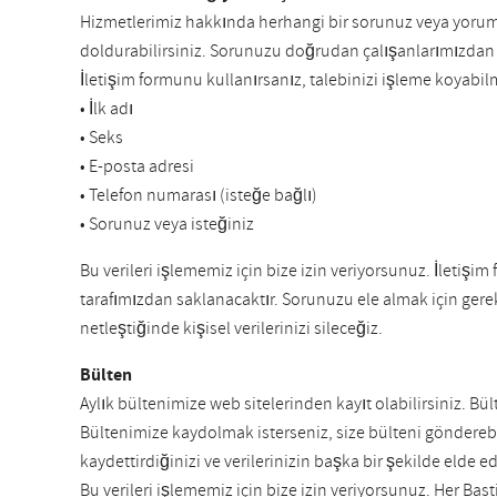
Hizmetlerimiz hakkında herhangi bir sorunuz veya yorumun
doldurabilirsiniz. Sorunuzu doğrudan çalışanlarımızdan bi
İletişim formunu kullanırsanız, talebinizi işleme koyabilm
• İlk adı
• Seks
• E-posta adresi
• Telefon numarası (isteğe bağlı)
• Sorunuz veya isteğiniz
Bu verileri işlememiz için bize izin veriyorsunuz. İletişim
tarafımızdan saklanacaktır. Sorunuzu ele almak için gerek
netleştiğinde kişisel verilerinizi sileceğiz.
Bülten
Aylık bültenimize web sitelerinden kayıt olabilirsiniz. Bült
Bültenimize kaydolmak isterseniz, size bülteni göndereb
kaydettirdiğinizi ve verilerinizin başka bir şekilde elde e
Bu verileri işlememiz için bize izin veriyorsunuz. Her Ba