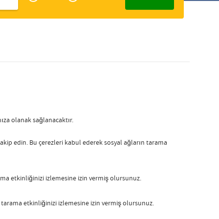
Zakelijk
Slovak
amıza olanak sağlanacaktır.
 takip edin. Bu çerezleri kabul ederek sosyal ağların tarama
a etkinliğinizi izlemesine izin vermiş olursunuz.
 tarama etkinliğinizi izlemesine izin vermiş olursunuz.