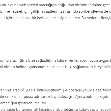
uz varsa web siteleri aracılığıyla doğrudan bizimle iletişime geçebi
rine iletmek için çalışma saatlerimiz sırasında sohbet işlevini de ku
ek için sizden bazı kişisel verilere ihtiyacımız var. Bu nedenle ilet
 formu aracılığıyla bize sağladığınız kişisel veriler, sorunuzun uygun
li olması halinde çalışanımız sizden ek bilgi sağlamanızı isteyebilir
enimiz aracılığıyla sizi kişiselleştirilmiş e-postalar yoluyla özel tek
ilmemiz için e-posta adresinizi kaydedeceğiz. Ayrıca bültene kayd
dilmediğini gösterebilmelidir.
stion haber bülteninin alt kısmında, aboneliğinizi kolayca iptal edeb