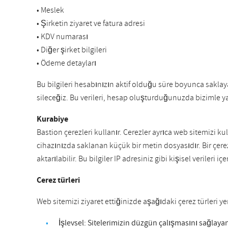
• Meslek
• Şirketin ziyaret ve fatura adresi
• KDV numarası
• Diğer şirket bilgileri
• Ödeme detayları
Bu bilgileri hesabınızın aktif olduğu süre boyunca saklay
sileceğiz. Bu verileri, hesap oluşturduğunuzda bizimle ya
Kurabiye
Bastion çerezleri kullanır. Çerezler ayrıca web sitemizi ku
cihazınızda saklanan küçük bir metin dosyasıdır. Bir çer
aktarılabilir. Bu bilgiler IP adresiniz gibi kişisel verileri içer
Çerez türleri
Web sitemizi ziyaret ettiğinizde aşağıdaki çerez türleri yerl
İşlevsel: Sitelerimizin düzgün çalışmasını sağlay