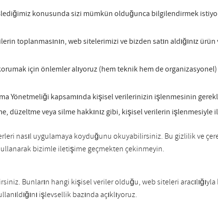
 işlediğimiz konusunda sizi mümkün olduğunca bilgilendirmek istiyoru
rilerin toplanmasının, web sitelerimizi ve bizden satın aldığınız ürün v
i korumak için önlemler alıyoruz (hem teknik hem de organizasyonel) 
uma Yönetmeliği kapsamında kişisel verilerinizin işlenmesinin gerek
eme, düzeltme veya silme hakkınız gibi, kişisel verilerin işlenmesiyle i
erleri nasıl uygulamaya koyduğunu okuyabilirsiniz. Bu gizlilik ve çe
rı kullanarak bizimle iletişime geçmekten çekinmeyin.
lirsiniz. Bunların hangi kişisel veriler olduğu, web siteleri aracılığıy
kullanıldığını işlevsellik bazında açıklıyoruz.