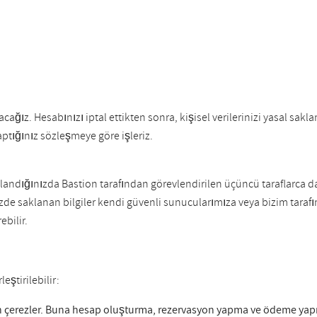
acağız. Hesabınızı iptal ettikten sonra, kişisel verilerinizi yasal s
ptığınız sözleşmeye göre işleriz.
llandığınızda Bastion tarafından görevlendirilen üçüncü taraflarca da y
ezde saklanan bilgiler kendi güvenli sunucularımıza veya bizim taraf
ebilir.
eştirilebilir:
an çerezler. Buna hesap oluşturma, rezervasyon yapma ve ödeme yapma