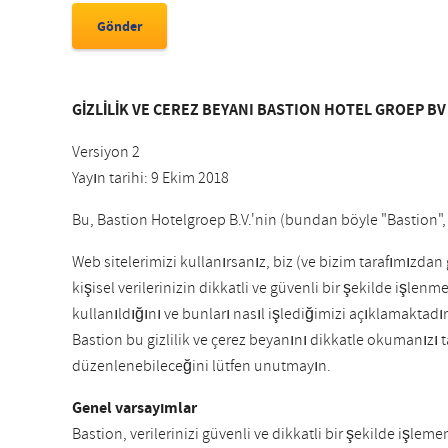
GİZLİLİK VE ÇEREZ BEYANI BASTION HOTEL GROEP BV
Versiyon 2
Yayın tarihi: 9 Ekim 2018
Bu, Bastion Hotelgroep B.V.'nin (bundan böyle "Bastion", "b
Web sitelerimizi kullanırsanız, biz (ve bizim tarafımızdan g
kişisel verilerinizin dikkatli ve güvenli bir şekilde işlen
kullanıldığını ve bunları nasıl işlediğimizi açıklamaktadır
Bastion bu gizlilik ve çerez beyanını dikkatle okumanızı t
düzenlenebileceğini lütfen unutmayın.
Genel varsayımlar
Bastion, verilerinizi güvenli ve dikkatli bir şekilde iş