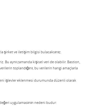
a şirket ve iletişim bilgisi bulacaksınız.
riz. Bu aynı zamanda kişisel veri de olabilir. Bastion,
verilerin toplandığını, bu verilerin hangi amaçlarla
e yeni işlevler eklenmesi durumunda düzenli olarak
l değeri uygulamasının nedeni budur: