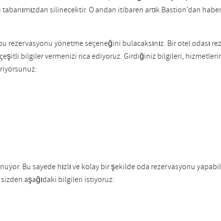
eri tabanımızdan silinecektir. O andan itibaren artık Bastion'dan hab
bu rezervasyonu yönetme seçeneğini bulacaksınız. Bir otel odası r
eşitli bilgiler vermenizi rica ediyoruz. Girdiğiniz bilgileri, hizmetl
eriyorsunuz:
uyor. Bu sayede hızlı ve kolay bir şekilde oda rezervasyonu yapabilirs
izden aşağıdaki bilgileri istiyoruz: