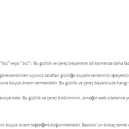
iz" veya " biz"). Bu gizlilik ve çerez beyanının alt kısmında daha fazl
örevlendirilen üçüncü taraflar) gizliliğe duyarlı verilerinizi işleyebili
mesine büyük önem vermektedir. Bu gizlilik ve çerez beyanı size hangi 
.
avsiye eder. Bu gizlilik ve çerez bildiriminin, örneğin web sitelerin
lemenin büyük önem taşıdığını düşünmektedir. Bastion'un birkaç teme