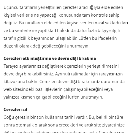
Üçüncü tarafların yerleştirilen çerezler aracılığıyla elde edilen
kişisel verilerle ne yapacağı konusunda tam kontrole sahip
değiliz. Bu tarafların elde edilen kişisel verileri nasıl sakladıkları
ve bu verilerle ne yaptıkları hakkında daha fazla bilgiye ilgili
tarafın gizlilik beyanından ulaşılabilir. Lütfen bu ifadelerin
düzenli olarak değişebileceğini unutmayın.
Çerezleri etkinleştirme ve devre dışı bırakma
Tarayıcı ayarlarınızı değiştirerek çerezlerin yerleştirilmesini
devre dışı bırakabilirsiniz. Ayrıntılı talimatlar için tarayıcınızın
kılavuzuna bakın. Çerezleri devre dışı bırakmanız durumunda
web sitesindeki bazı işlevlerin çalışmayabileceğini veya
yalnızca kısmen çalışabileceğini lütfen unutmayın.
Çerezleri sil
Çoğu çerezin bir son kullanma tarihi vardır. Bu, belirli bir süre
sonra otomatik olarak sona erecekleri ve artık site ziyaretinize
ilişkin verileri kaydetmeyecekleri anlamına gelir. Çerezleri son