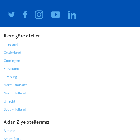
İllere göre oteller
Friesland
Gelderland
Groningen
Flevoland
Limburg
North-Brabant
North-Holland
Utrecht
South-Holland
A'dan Z'ye otellerimiz
Almere
Amersfoort