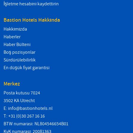
İşletme hesabını kaydettirin
Bastion Hotels Hakkında
Hakkımızda
Haberler
Haber Bülteni
Boş pozisyonlar
Sürdürülebilirlik
En düşük fiyat garantisi
Merkez
Posta kutusu 7024
3502 KA Utrecht
E:
info@bastionhotels.nl
T: +31 (0)30 267 16 16
BTW numarası: NL804546654B01
KvK numarası: 20081363