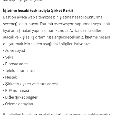
İşletme hesabı (eski adıyla Şirket Kartı)
Bastion ayrıca web sitemizde bir işletme hesabı oluşturma
seçeneği de sunuyor. Faturalı rezervasyon yaptırmak veya sabit
fiyat anlaşmaları yapmak mümkündür. Ayrıca özel teklifler
alacak ve kişisel iş ortamınıza erişebileceksiniz. İşletme hesabı
oluşturmak için sizden aşağıdaki bilgileri istiyoruz:
• Ad ve soyad
• Seks
• E-posta adresi
• Telefon numarası
• Meslek
• Şirketin ziyaret ve fatura adresi
• KDV numarası
• Diğer şirket bilgileri
• Ödeme detayları
Bu bilgileri hesabınızın aktif olduğu süre boyunca saklayacağız.