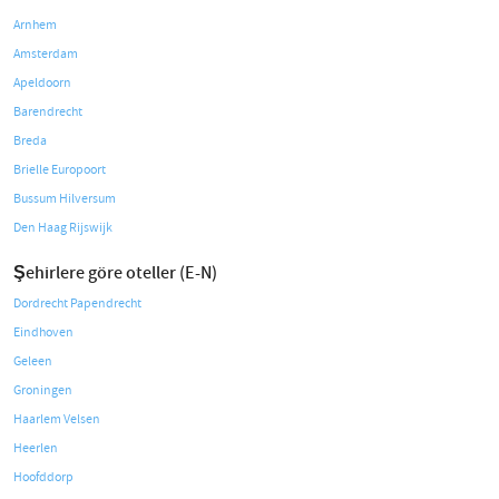
Arnhem
Amsterdam
Apeldoorn
Barendrecht
Breda
Brielle Europoort
Bussum Hilversum
Den Haag Rijswijk
Şehirlere göre oteller (E-N)
Dordrecht Papendrecht
Eindhoven
Geleen
Groningen
Haarlem Velsen
Heerlen
Hoofddorp