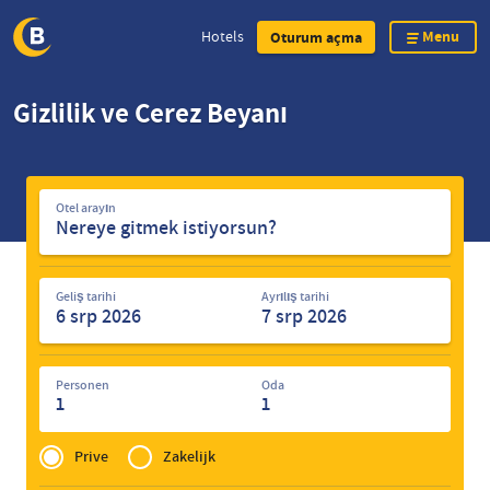
Menu
Hotels
Oturum açma
Skip
Gizlilik ve Çerez Beyanı
to
main
content
Otel
Otel arayın
arayın
Geliş tarihi
Ayrılış tarihi
Personen
Oda
1
1
Privé
of
Prive
Zakelijk
Zakelijk