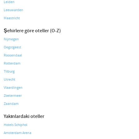
Leiden
Leeuwarden
Maastricht
Şehirlere göre oteller (O-Z)
Nijmegen
Oegstgeest
Roosendaal
Rotterdam
Tilburg
Utrecht
Vlaardingen
Zoetermeer
Zaandam
Yakınlardaki oteller
Hotels Schiphol
Amsterdam Arena