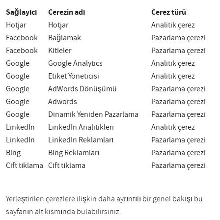
Sağlayıcı
Çerezin adı
Çerez türü
Hotjar
Hotjar
Analitik çerez
Facebook
Bağlamak
Pazarlama çerezi
Facebook
Kitleler
Pazarlama çerezi
Google
Google Analytics
Analitik çerez
Google
Etiket Yöneticisi
Analitik çerez
Google
AdWords Dönüşümü
Pazarlama çerezi
Google
Adwords
Pazarlama çerezi
Google
Dinamik Yeniden Pazarlama
Pazarlama çerezi
LinkedIn
LinkedIn Analitikleri
Analitik çerez
LinkedIn
LinkedIn Reklamları
Pazarlama çerezi
Bing
Bing Reklamları
Pazarlama çerezi
Çift tıklama
Çift tıklama
Pazarlama çerezi
Yerleştirilen çerezlere ilişkin daha ayrıntılı bir genel bakışı bu
sayfanın alt kısmında bulabilirsiniz.