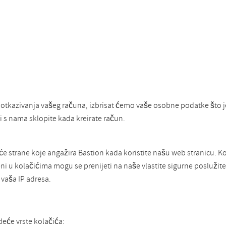
 otkazivanja vašeg računa, izbrisat ćemo vaše osobne podatke što 
 s nama sklopite kada kreirate račun.
eće strane koje angažira Bastion kada koristite našu web stranicu. K
 u kolačićima mogu se prenijeti na naše vlastite sigurne poslužitelj
 vaša IP adresa.
deće vrste kolačića: