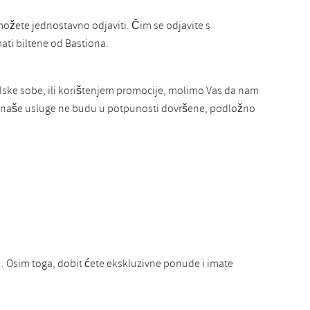
žete jednostavno odjaviti. Čim se odjavite s
mati biltene od Bastiona.
elske sobe, ili korištenjem promocije, molimo Vas da nam
ok naše usluge ne budu u potpunosti dovršene, podložno
. Osim toga, dobit ćete ekskluzivne ponude i imate