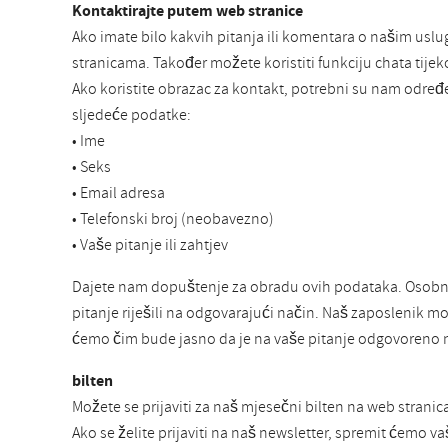
Kontaktirajte putem web stranice
Ako imate bilo kakvih pitanja ili komentara o našim usl
stranicama. Također možete koristiti funkciju chata tij
Ako koristite obrazac za kontakt, potrebni su nam određ
sljedeće podatke:
• Ime
• Seks
• Email adresa
• Telefonski broj (neobavezno)
• Vaše pitanje ili zahtjev
Dajete nam dopuštenje za obradu ovih podataka. Osobni
pitanje riješili na odgovarajući način. Naš zaposlenik mo
ćemo čim bude jasno da je na vaše pitanje odgovoreno n
bilten
Možete se prijaviti za naš mjesečni bilten na web stra
Ako se želite prijaviti na naš newsletter, spremit ćemo v