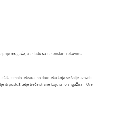
je prije moguće, u skladu sa zakonskim rokovima
olačić je mala tekstualna datoteka koja se šalje uz web
e ili poslužitelje treće strane koju smo angažirali. Ove