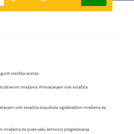
Zakelijk
Slovak
ućili statičke analize.
a društvenim mrežama. Prihvaćanjem ovih kolačića
hvaćanjem ovih kolačića dopuštate oglašivačkim mrežama da
gim mrežama da prate vašu aktivnost pregledavanja.