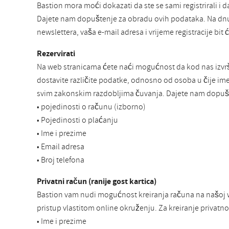
Bastion mora moći dokazati da ste se sami registrirali i d
Dajete nam dopuštenje za obradu ovih podataka. Na dnu
newslettera, vaša e-mail adresa i vrijeme registracije bi
Rezervirati
Na web stranicama ćete naći mogućnost da kod nas izvrši
dostavite različite podatke, odnosno od osoba u čije i
svim zakonskim razdobljima čuvanja. Dajete nam dopušt
• pojedinosti o računu (izborno)
• Pojedinosti o plaćanju
• Ime i prezime
• Email adresa
• Broj telefona
Privatni račun (ranije gost kartica)
Bastion vam nudi mogućnost kreiranja računa na našoj we
pristup vlastitom online okruženju. Za kreiranje privatn
• Ime i prezime