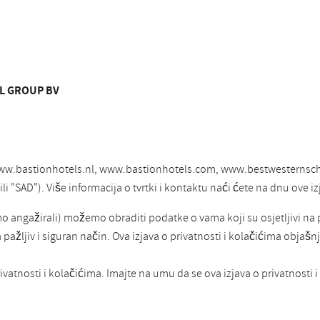
EL GROUP BV
ce www.bastionhotels.nl, www.bastionhotels.com, www.bestwesternsc
i "SAD"). Više informacija o tvrtki i kontaktu naći ćete na dnu ove iz
smo angažirali) možemo obraditi podatke o vama koji su osjetljivi na
žljiv i siguran način. Ova izjava o privatnosti i kolačićima objašnja
ivatnosti i kolačićima. Imajte na umu da se ova izjava o privatnosti