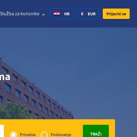
Služba za korisnike
HR
€
EUR
Prijaviti se
d States Dollar
Deutsch
£
British Pound
ima
d States Dollar
Deutsch
£
British Pound
sh Krone
Español
Rs.
India Rupee
ay Krone
Hrvatski
zł
Poland Zloty
en Krona
Finnish
CHF
Switzerland Franc
Privé
Czech
of
Privatna
Poslovanje