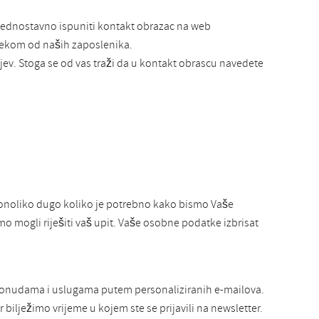
 jednostavno ispuniti kontakt obrazac na web
 nekom od naših zaposlenika.
ev. Stoga se od vas traži da u kontakt obrascu navedete
onoliko dugo koliko je potrebno kako bismo Vaše
mo mogli riješiti vaš upit. Vaše osobne podatke izbrisat
 ponudama i uslugama putem personaliziranih e-mailova.
bilježimo vrijeme u kojem ste se prijavili na newsletter.