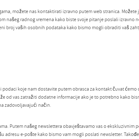
ugama, možete nas kontaktirati izravno putem web stranica. Možete
ekom našeg radnog vremena kako biste svoje pitanje poslali izravno
eni broj vaših osobnih podataka kako bismo mogli obraditi vaš zahtj
 podaci koje nam dostavite putem obrasca za kontakt čuvat ćemo 
že od vas zatražiti dodatne informacije ako je to potrebno kako bis
a zadovoljavajući način.
nicama. Putem našeg newslettera obavještavamo vas o ekskluzivnim
ašu adresu e-pošte kako bismo vam mogli poslati newsletter. Također 