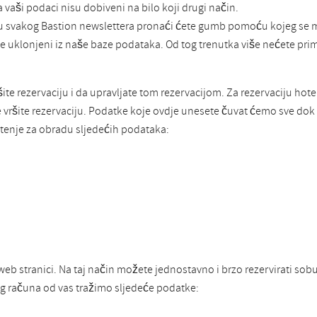
a vaši podaci nisu dobiveni na bilo koji drugi način.
 svakog Bastion newslettera pronaći ćete gumb pomoću kojeg se mo
t će uklonjeni iz naše baze podataka. Od tog trenutka više nećete pri
te rezervaciju i da upravljate tom rezervacijom. Za rezervaciju hot
me vršite rezervaciju. Podatke koje ovdje unesete čuvat ćemo sve d
enje za obradu sljedećih podataka:
b stranici. Na taj način možete jednostavno i brzo rezervirati sobu
og računa od vas tražimo sljedeće podatke: