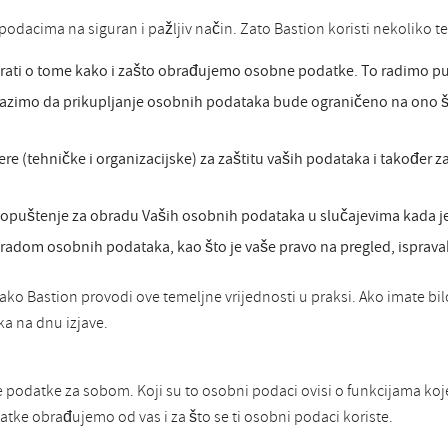
odacima na siguran i pažljiv način. Zato Bastion koristi nekoliko te
irati o tome kako i zašto obrađujemo osobne podatke. To radimo put
azimo da prikupljanje osobnih podataka bude ograničeno na ono što
(tehničke i organizacijske) za zaštitu vaših podataka i također z
opuštenje za obradu Vaših osobnih podataka u slučajevima kada je
bradom osobnih podataka, kao što je vaše pravo na pregled, ispravak
kako Bastion provodi ove temeljne vrijednosti u praksi. Ako imate bilo
a na dnu izjave.
e podatke za sobom. Koji su to osobni podaci ovisi o funkcijama ko
ke obrađujemo od vas i za što se ti osobni podaci koriste.