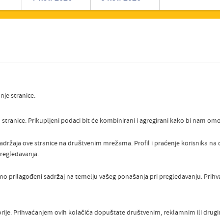
Romanian
Turkish
nje stranice.
stranice. Prikupljeni podaci bit će kombinirani i agregirani kako bi nam omog
sadržaja ove stranice na društvenim mrežama. Profil i praćenje korisnika n
regledavanja.
o prilagođeni sadržaj na temelju vašeg ponašanja pri pregledavanju. Pri
orije. Prihvaćanjem ovih kolačića dopuštate društvenim, reklamnim ili dru