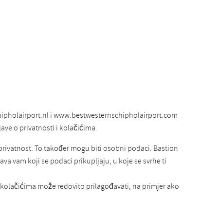
hipholairport.nl i www.bestwesternschipholairport.com
jave o privatnosti i kolačićima.
 privatnost. To također mogu biti osobni podaci. Bastion
va vam koji se podaci prikupljaju, u koje se svrhe ti
 i kolačićima može redovito prilagođavati, na primjer ako