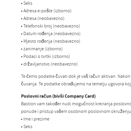
• Seks
• Adresa e-pošte (izborno)
• Adresa (neobavezno)
• Telefonski broj (neobavezno)
• Datum rođenja (neobavezno)
• Mjesto rođenja (neobavezno)
• zanimanje (izborno)
• Podaci o tvrtki (izborno)
• državljanstvo (neobavezno)
Te ćemo podatke čuvati dok je vaš račun aktivan. Nakon
čuvanja. Te podatke obrađujemo na temelju ugovora koji
Poslovni račun (bivši Company Card)
Bastion vam također nudi mogućnost kreiranja poslovnog r
ponude i pristup vašem osobnom poslovnom okruženju. 
• Ime i prezime
• Seks