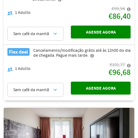
€90,94
1
Adulto
€86,40
AGENDE AGORA
Sem café da manhã
Cancelamento/modificação grátis até às 12h00 do dia
Flex deal
de chegada. Pague mais tarde.
€101,77
1
Adulto
€96,68
AGENDE AGORA
Sem café da manhã