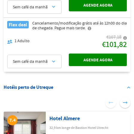
AGENDE AGORA
Sem café da manhã
Cancelamento/modificação grátis até às 12h00 do dia
Flex deal
de chegada. Pague mais tarde.
€107,18
1
Adulto
€101,82
AGENDE AGORA
Sem café da manhã
Hotéis perto de Utreque
Hotel Almere
7.4
32,9 km longe de Bastion Hotel Utrecht