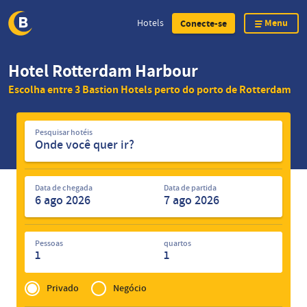
Menu
Hotels
Conecte-se
Skip
Hotel Rotterdam Harbour
to
Escolha entre 3 Bastion Hotels perto do porto de Rotterdam
main
content
Pesquisar
Pesquisar hotéis
hotéis
Data de chegada
Data de partida
Pessoas
quartos
1
1
Privé
of
Privado
Negócio
Zakelijk