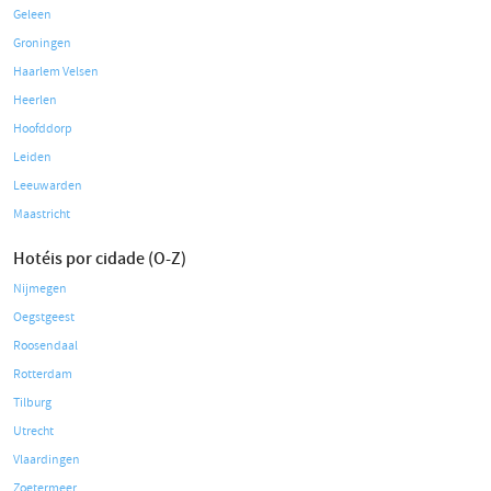
Geleen
Groningen
Haarlem Velsen
Heerlen
Hoofddorp
Leiden
Leeuwarden
Maastricht
Hotéis por cidade (O-Z)
Nijmegen
Oegstgeest
Roosendaal
Rotterdam
Tilburg
Utrecht
Vlaardingen
Zoetermeer