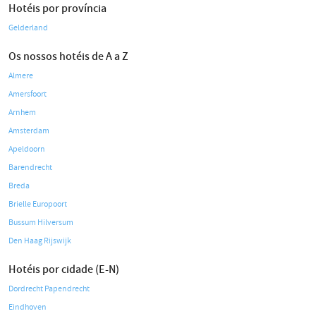
Hotéis por província
Gelderland
Os nossos hotéis de A a Z
Almere
Amersfoort
Arnhem
Amsterdam
Apeldoorn
Barendrecht
Breda
Brielle Europoort
Bussum Hilversum
Den Haag Rijswijk
Hotéis por cidade (E-N)
Dordrecht Papendrecht
Eindhoven