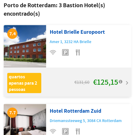
Porto de Rotterdam:
3
Bastion Hotel(s)
encontrado(s)
Hotel Brielle Europoort
7.4
Amer 1
,
3232 HA
Brielle
quartos
€125,15
€131,60
apenas para 2
pessoas
Hotel Rotterdam Zuid
7.7
Driemanssteeweg 5
,
3084 CA
Rotterdam