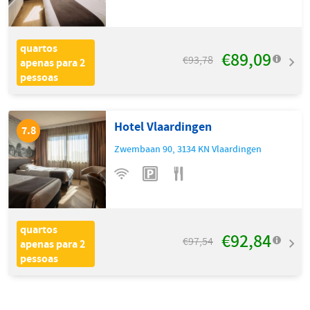
quartos
€89,09
€93,78
apenas para 2
pessoas
Hotel Vlaardingen
7.8
Zwembaan 90
,
3134 KN
Vlaardingen
quartos
€92,84
€97,54
apenas para 2
pessoas