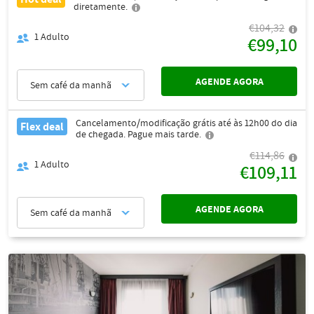
diretamente.
€104,32
1
Adulto
€99,10
AGENDE AGORA
Sem café da manhã
Cancelamento/modificação grátis até às 12h00 do dia
Flex deal
de chegada. Pague mais tarde.
€114,86
1
Adulto
€109,11
AGENDE AGORA
Sem café da manhã