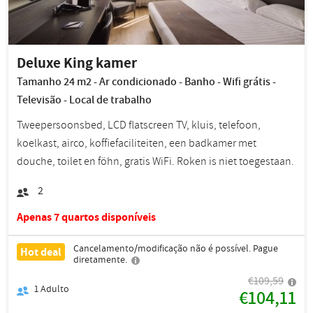
Deluxe King kamer
Tamanho 24 m2 - Ar condicionado - Banho - Wifi grátis -
Televisão - Local de trabalho
Tweepersoonsbed, LCD flatscreen TV, kluis, telefoon,
koelkast, airco, koffiefaciliteiten, een badkamer met
douche, toilet en föhn, gratis WiFi. Roken is niet toegestaan.
2
Apenas 7 quartos disponíveis
Cancelamento/modificação não é possível. Pague
Hot deal
diretamente.
€109,59
1
Adulto
€104,11