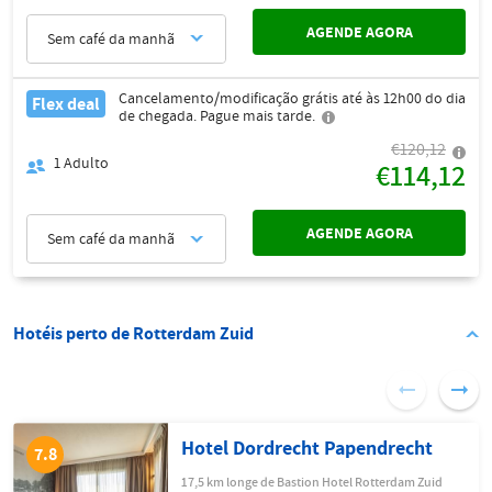
AGENDE AGORA
Sem café da manhã
Cancelamento/modificação grátis até às 12h00 do dia
Flex deal
de chegada. Pague mais tarde.
€120,12
1
Adulto
€114,12
AGENDE AGORA
Sem café da manhã
Hotéis perto de Rotterdam Zuid
Hotel Dordrecht Papendrecht
7.8
17,5 km longe de Bastion Hotel Rotterdam Zuid