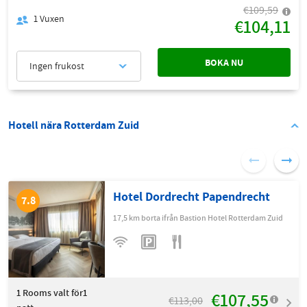
€109,59
1
Vuxen
€104,11
BOKA NU
Ingen frukost
Hotell nära Rotterdam Zuid
Hotel Dordrecht Papendrecht
7.8
17,5 km borta ifrån Bastion Hotel Rotterdam Zuid
1
Rooms valt för1
€107,55
€113,00