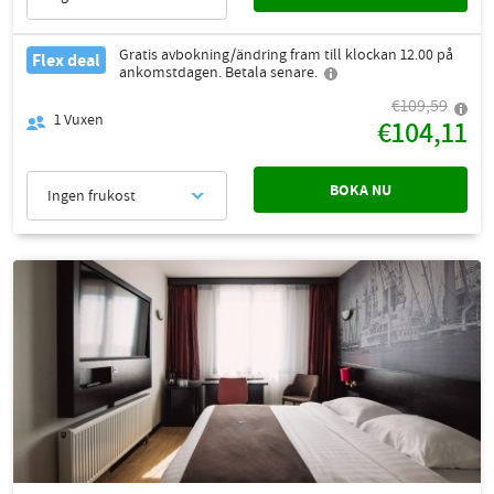
Gratis avbokning/ändring fram till klockan 12.00 på
Flex deal
ankomstdagen. Betala senare.
€109,59
1
Vuxen
€104,11
BOKA NU
Ingen frukost