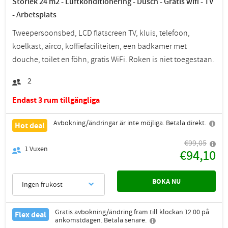
Storlek 24 m2 - Luftkonditionering - Dusch - Gratis wifi - TV
- Arbetsplats
Tweepersoonsbed, LCD flatscreen TV, kluis, telefoon,
koelkast, airco, koffiefaciliteiten, een badkamer met
douche, toilet en föhn, gratis WiFi. Roken is niet toegestaan.
2
Endast 3 rum tillgängliga
Avbokning/ändringar är inte möjliga. Betala direkt.
Hot deal
€99,05
1
Vuxen
€94,10
BOKA NU
Ingen frukost
Gratis avbokning/ändring fram till klockan 12.00 på
Flex deal
ankomstdagen. Betala senare.