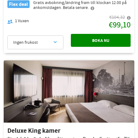
Gratis avbokning/ändring fram till klockan 12.00 på
Flex deal
ankomstdagen. Betala senare.
€104,32
1
Vuxen
€99,10
BOKA NU
Ingen frukost
Deluxe King kamer