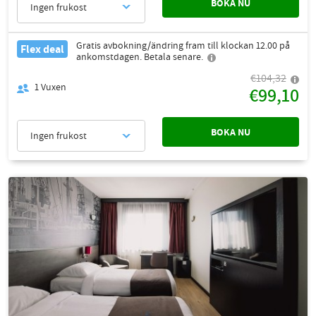
BOKA NU
Ingen frukost
Gratis avbokning/ändring fram till klockan 12.00 på
Flex deal
ankomstdagen. Betala senare.
€104,32
1
Vuxen
€99,10
BOKA NU
Ingen frukost