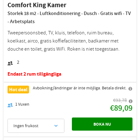
Comfort King Kamer
Storlek 18 m2 - Luftkonditionering - Dusch - Gratis wifi - TV
- Arbetsplats
Tweepersoonsbed, TV, kluis, telefoon, ruim bureau,
koelkast, airco, gratis koffiefaciliteiten, badkamer met
douche en toilet, gratis WiFi. Roken is niet toegestaan.
2
Endast 2 rum tillgängliga
Avbokning/ändringar är inte möjliga. Betala direkt.
Hot deal
€93,78
1
Vuxen
€89,09
BOKA NU
Ingen frukost