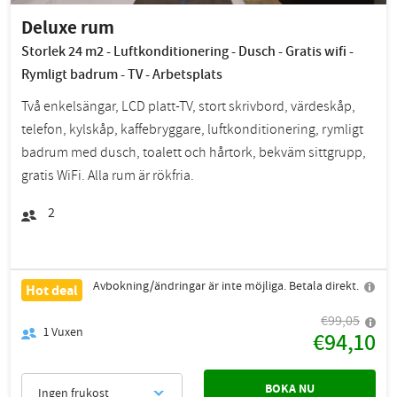
Deluxe rum
Storlek 24 m2 - Luftkonditionering - Dusch - Gratis wifi -
Rymligt badrum - TV - Arbetsplats
Två enkelsängar, LCD platt-TV, stort skrivbord, värdeskåp,
telefon, kylskåp, kaffebryggare, luftkonditionering, rymligt
badrum med dusch, toalett och hårtork, bekväm sittgrupp,
gratis WiFi. Alla rum är rökfria.
2
Avbokning/ändringar är inte möjliga. Betala direkt.
Hot deal
€99,05
1
Vuxen
€94,10
BOKA NU
Ingen frukost