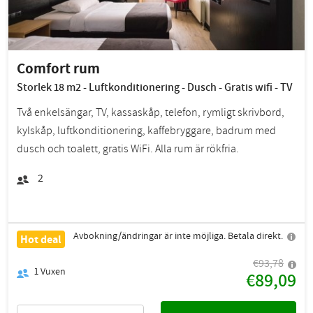
Comfort rum
Storlek 18 m2 - Luftkonditionering - Dusch - Gratis wifi - TV
Två enkelsängar, TV, kassaskåp, telefon, rymligt skrivbord,
kylskåp, luftkonditionering, kaffebryggare, badrum med
dusch och toalett, gratis WiFi. Alla rum är rökfria.
2
Avbokning/ändringar är inte möjliga. Betala direkt.
Hot deal
€93,78
1
Vuxen
€89,09