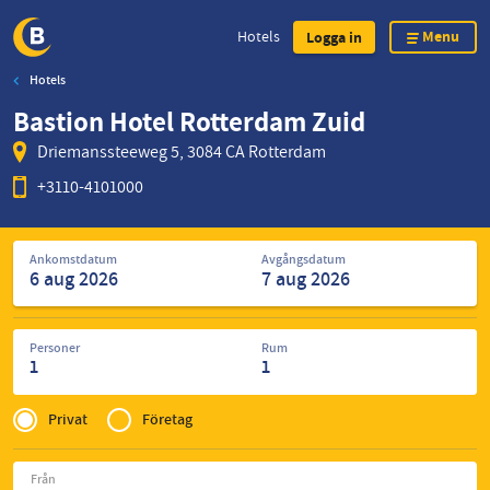
Menu
Hotels
Logga in
Hotels
Skip
Bastion Hotel Rotterdam Zuid
to
main
Driemanssteeweg 5, 3084 CA Rotterdam
content
+3110-4101000
Sök
Ankomstdatum
Avgångsdatum
efter
hotell
Personer
Rum
1
1
Privé
of
Privat
Företag
Zakelijk
Från