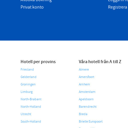
Privat konto
Registrera
Hotell per provins
Våra hotell från A till Z
Friesland
Almere
Gelderland
Amersfoort
Groningen
Arnhem
Limburg
Amsterdam
North-Brabant
Apeldoorn
North-Holland
Barendrecht
Utrecht
Breda
South-Holland
Brielle Europoort