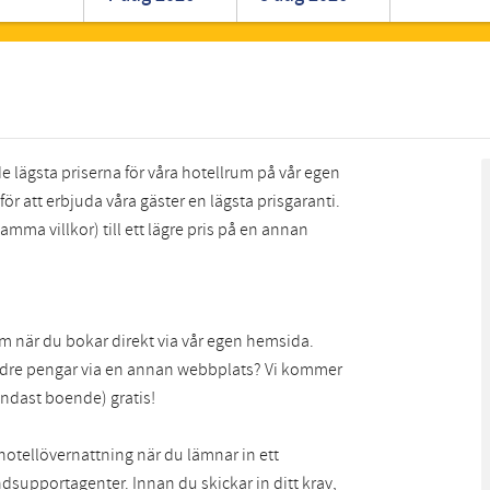
Romanian
Turkish
de lägsta priserna för våra hotellrum på vår egen
för att erbjuda våra gäster en lägsta prisgaranti.
amma villkor) till ett lägre pris på en annan
 rum när du bokar direkt via vår egen hemsida.
mindre pengar via en annan webbplats? Vi kommer
endast boende) gratis!
otellövernattning när du lämnar in ett
dsupportagenter. Innan du skickar in ditt krav,