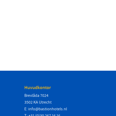
Huvudkontor
Brevlåda 7024
3502 KA Utrecht
E:
info@bastionhotels.nl
T: +31 (0)30 267 16 16