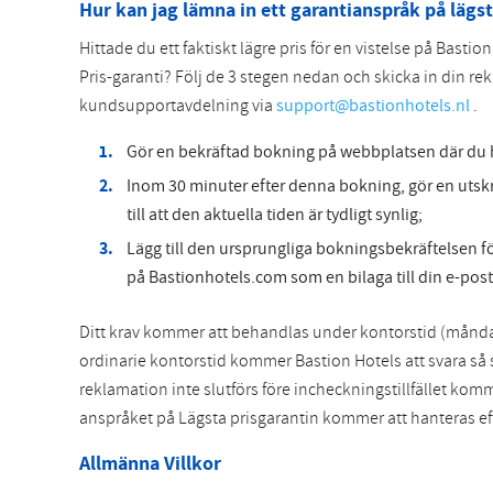
Hur kan jag lämna in ett garantianspråk på lägst
Hittade du ett faktiskt lägre pris för en vistelse på Basti
Pris-garanti? Följ de 3 stegen nedan och skicka in din re
kundsupportavdelning via
support@bastionhotels.nl
.
Gör en bekräftad bokning på webbplatsen där du hi
Inom 30 minuter efter denna bokning, gör en utskr
till att den aktuella tiden är tydligt synlig;
Lägg till den ursprungliga bokningsbekräftelsen 
på Bastionhotels.com som en bilaga till din e-post
Ditt krav kommer att behandlas under kontorstid (måndag ti
ordinarie kontorstid kommer Bastion Hotels att svara så
reklamation inte slutförs före incheckningstillfället komm
anspråket på Lägsta prisgarantin kommer att hanteras eft
Allmänna Villkor