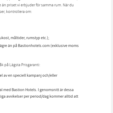
ägre än priset vi erbjuder för samma rum. När du
er, kontrollera om:
kost, måltider, rumstyp etc.);
 lägre än på Bastionhotels.com (exklusive moms
råk på Lägsta Prisgaranti:
el av en speciell kampanj och/eller
tal med Bastion Hotels. I genomsnitt är dessa
älliga avvikelser per period/dag kommer alltid att