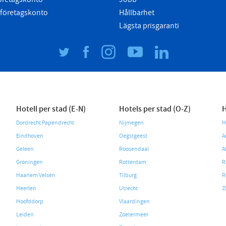
 företagskonto
Hållbarhet
Lägsta prisgaranti
Hotell per stad (E-N)
Hotels per stad (O-Z)
H
Dordrecht Papendrecht
Nijmegen
H
Eindhoven
Oegstgeest
A
Geleen
Roosendaal
A
Groningen
Rotterdam
R
Haarlem Velsen
Tilburg
R
Heerlen
Utrecht
Z
Hoofddorp
Vlaardingen
Leiden
Zoetermeer