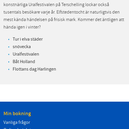
konstnärliga Uralfestivalen på Terschelling lockar också
tusentals besökare varje år. Elfstedentocht är naturligtvis den
mest kända händelsen på frisisk mark. Kommer det äntligen att
hända igen i vinter?
Tur i elva städer
snövecka
Uralfestivalen
Båt Holland
Flottans dag Harlingen
Min bokning
Vanliga frågor