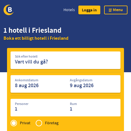
Menu
Hotels
Logga in
Skip
1 hotell i Friesland
to
Boka ett billigt hotell i Friesland
main
content
Sök
Sök efter hotell
efter
hotell
Ankomstdatum
Avgångsdatum
Personer
Rum
1
1
Privé
of
Privat
Företag
Zakelijk