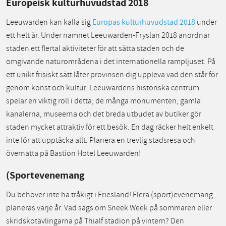
Europeisk kulturhuvudstad 2018
Leeuwarden kan kalla sig
Europas kulturhuvudstad 2018
under
ett helt år. Under namnet Leeuwarden-Fryslan 2018 anordnar
staden ett flertal aktiviteter för att sätta staden och de
omgivande naturområdena i det internationella rampljuset. På
ett unikt frisiskt sätt låter provinsen dig uppleva vad den står för
genom konst och kultur. Leeuwardens historiska centrum
spelar en viktig roll i detta; de många monumenten, gamla
kanalerna, museerna och det breda utbudet av butiker gör
staden mycket attraktiv för ett besök. En dag räcker helt enkelt
inte för att upptäcka allt. Planera en trevlig stadsresa och
övernatta på Bastion Hotel Leeuwarden!
(Sportevenemang
Du behöver inte ha tråkigt i Friesland! Flera (sport)evenemang
planeras varje år. Vad sägs om Sneek Week på sommaren eller
skridskotävlingarna på Thialf stadion på vintern? Den