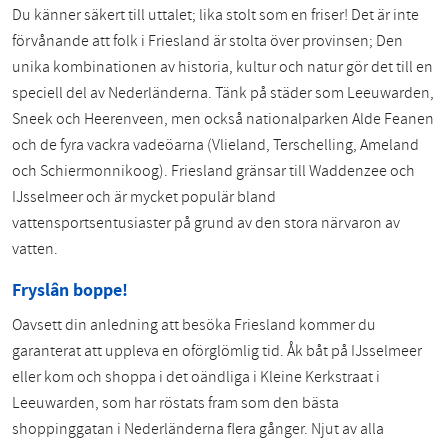
Du känner säkert till uttalet; lika stolt som en friser! Det är inte
förvånande att folk i Friesland är stolta över provinsen; Den
unika kombinationen av historia, kultur och natur gör det till en
speciell del av Nederländerna. Tänk på städer som Leeuwarden,
Sneek och Heerenveen, men också nationalparken Alde Feanen
och de fyra vackra vadeöarna (Vlieland, Terschelling, Ameland
och Schiermonnikoog). Friesland gränsar till Waddenzee och
IJsselmeer och är mycket populär bland
vattensportsentusiaster på grund av den stora närvaron av
vatten.
Fryslân boppe!
Oavsett din anledning att besöka Friesland kommer du
garanterat att uppleva en oförglömlig tid. Åk båt på IJsselmeer
eller kom och shoppa i det oändliga i Kleine Kerkstraat i
Leeuwarden, som har röstats fram som den bästa
shoppinggatan i Nederländerna flera gånger. Njut av alla