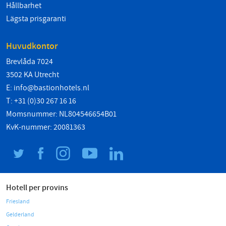
Hållbarhet
Lägsta prisgaranti
Huvudkontor
Brevlåda 7024
3502 KA Utrecht
E:
info@bastionhotels.nl
T: +31 (0)30 267 16 16
Momsnummer: NL804546654B01
KvK-nummer: 20081363
Hotell per provins
Friesland
Gelderland