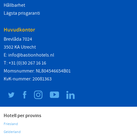
Hållbarhet
Lägsta prisgaranti
Huvudkontor
Brevlåda 7024
3502 KA Utrecht
E:
info@bastionhotels.nl
T: +31 (0)30 267 16 16
Momsnummer: NL804546654B01
KvK-nummer: 20081363
Hotell per provins
Friesland
Gelderland