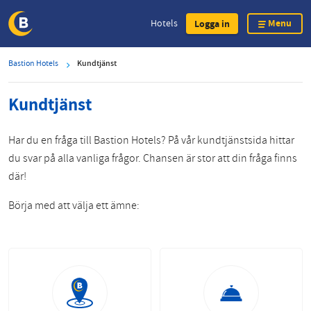
Menu
Hotels
Logga in
Skip
Bastion Hotels
Kundtjänst
to
main
Kundtjänst
content
Har du en fråga till Bastion Hotels? På vår kundtjänstsida hittar
du svar på alla vanliga frågor. Chansen är stor att din fråga finns
där!
Börja med att välja ett ämne: