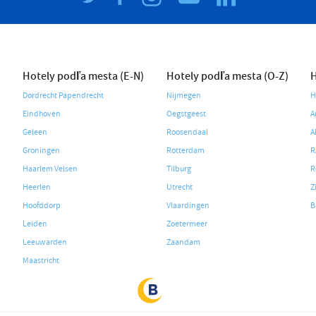
Hotely podľa mesta (E-N)
Hotely podľa mesta (O-Z)
H
Dordrecht Papendrecht
Nijmegen
H
Eindhoven
Oegstgeest
A
Geleen
Roosendaal
A
Groningen
Rotterdam
R
Haarlem Velsen
Tilburg
R
Heerlen
Utrecht
Z
Hoofddorp
Vlaardingen
B
Leiden
Zoetermeer
Leeuwarden
Zaandam
Maastricht