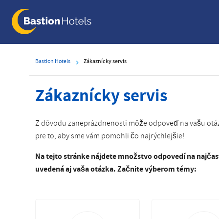
Skip
to
main
content
Bastion Hotels
Zákaznícky servis
Zákaznícky servis
Z dôvodu zaneprázdnenosti môže odpoveď na vašu otázk
pre to, aby sme vám pomohli čo najrýchlejšie!
Na tejto stránke nájdete množstvo odpovedí na najčaste
uvedená aj vaša otázka. Začnite výberom témy: