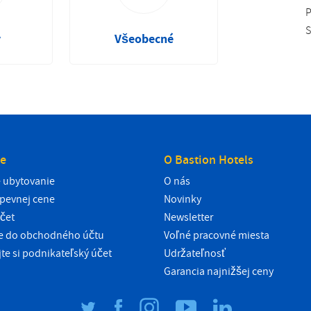
P
S
y
Všeobecné
e
O Bastion Hotels
 ubytovanie
O nás
pevnej cene
Novinky
čet
Newsletter
ie do obchodného účtu
Voľné pracovné miesta
jte si podnikateľský účet
Udržateľnosť
Garancia najnižšej ceny