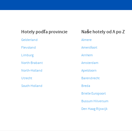
Hotely podľa provincie
Naše hotely od A po Z
Gelderland
Almere
Flevoland
Amersfoort
Limburg
Arnhem
North-Brabant
Amsterdam
North-Holland
Apeldoorn
Utrecht
Barendrecht
South-Holland
Breda
Brielle Europoort
Bussum Hilversum
Den Haag Rijswijk