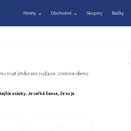
Hotely
Obchodné
Skupiny
Balíky
English
€
Euro
Holandský
$
United
V
English
€
Euro
Holandský
$
United
u trvať dlhšie ako zvyčajne. Urobíme všetko
French
CAD
Canadian Dollar
Italian
DKK
Danis
jšie otázky. Je veľká šanca, že tu je
Polish
NZD
New Zealand Dollar
Portuguese
NOK
Norwa
Swedish
Kč
Czech Koruna
Danish
SEK
Swede
Greek
Norwegian