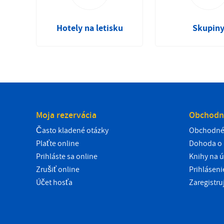
Hotely na letisku
Skupin
Moja rezervácia
Obchodn
Často kladené otázky
Obchodné
Plaťte online
Dohoda o 
Prihláste sa online
Knihy na ú
Zrušiť online
Prihlásen
Účet hosťa
Zaregistru