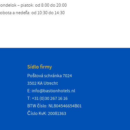
ondelok – piatok: od 8:00 do 20:00
obota a nedeľa: od 10:30 do 14:30
Sídlo firmy
Poštová schránka 7024
3502 KA Utrecht
E:
info@bastionhotels.nl
T: +31 (0)30 267 16 16
BTW číslo: NL804546654B01
Číslo KvK: 20081363