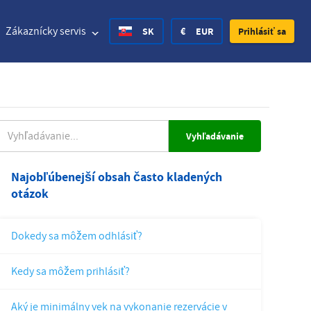
Zákaznícky servis
SK
€
EUR
Prihlásiť sa
 States Dollar
Nemecký
£
British Pound
YHĽADÁVANIE
 States Dollar
Nemecký
£
British Pound
Najobľúbenejší obsah často kladených
otázok
h Krone
Spanish
Rs.
India Rupee
y Krone
Croatian
zł
Poland Zloty
Dokedy sa môžem odhlásiť?
n Krona
Finnish
CHF
Switzerland Franc
Kedy sa môžem prihlásiť?
Czech
Aký je minimálny vek na vykonanie rezervácie v