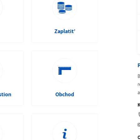
Romanian
Turkish
Zaplatit’
B
r
a
stion
Obchod
K
O