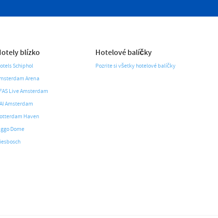
otely blízko
Hotelové balíčky
otels Schiphol
Pozrite si všetky hotelové balíčky
msterdam Arena
FAS Live Amsterdam
AI Amsterdam
otterdam Haven
iggo Dome
iesbosch