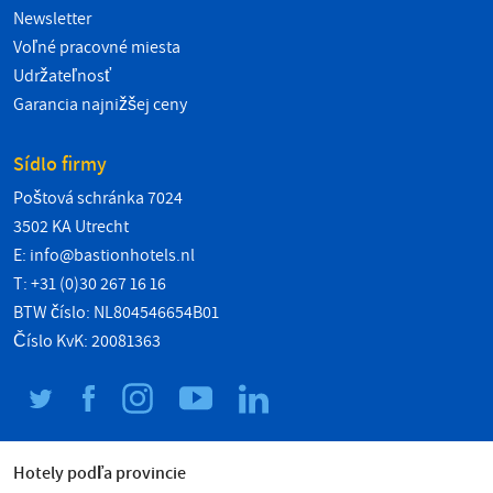
Newsletter
Voľné pracovné miesta
Udržateľnosť
Garancia najnižšej ceny
Sídlo firmy
Poštová schránka 7024
3502 KA Utrecht
E:
info@bastionhotels.nl
T: +31 (0)30 267 16 16
BTW číslo: NL804546654B01
Číslo KvK: 20081363
Hotely podľa provincie