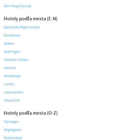
Den Haag Rijswijk
Hotely podľa mesta (E-N)
Dordrecht Papendrecht
Eindhoven
Geleen
Groningen
Haarlem Velsen
Heerlen
Hoofddorp
Leiden
Leeuwarden
Maastricht
Hotely podľa mesta (O-Z)
Nijmegen
Oegstgeest
Roosendaal