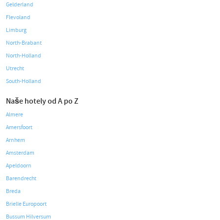
Gelderland
Flevoland
Limburg
North-Brabant
North-Holland
Utrecht
South-Holland
Naše hotely od A po Z
Almere
Amersfoort
Arnhem
Amsterdam
Apeldoorn
Barendrecht
Breda
Brielle Europoort
Bussum Hilversum