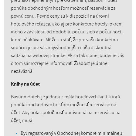
predišlo nepríjemným prekvapeniam, Bastion Hotels
ponúka obchodným hosťom možnosť rezervácie za
pevnú cenu. Pevné ceny sú k dispozícii na úrovni
hotelového reťazca, ako aj pre konkrétne hotely, okrem
iného v závislosti od obdobia, počtu izieb a počtu nocí,
ktoré očakávate. Môže sa stať, že pre vašu konkrétnu
situáciu je pre vás najvýhodnejšia naša diskontná
sadzba na webovej stránke. Ak sa tak stane, budeme vás
o tom samozrejme informovať. Žiadosť je úplne
nezáväzná.
Knihy na účet
Bastion Hotels je jednou z mála hotelových sietí, ktorá
ponúka obchodným hosťom možnosť rezervácie na
účet. Aby bola spoločnosť oprávnená na rezerváciu na
účet, musí:
Byť registrovaný v Obchodnej komore minimálne 1