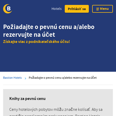
Menu
Hotels
Prihlásiť sa
Skip
Požiadajte o pevnú cenu a/alebo
to
rezervujte na účet
main
content
Získajte viac z podnikateľského účtu!
Bastion Hotels
Požiadajte o pevnú cenu a/alebo rezervujte na účet
Knihy za pevnú cenu
Ceny hotelových pobytov môžu značne kolísať. Aby sa