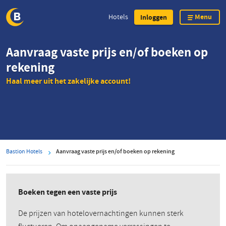
Menu
Hotels
Inloggen
Overslaan
Aanvraag vaste prijs en/of boeken op
en
rekening
naar
de
Haal meer uit het zakelijke account!
inhoud
gaan
Bastion Hotels
Aanvraag vaste prijs en/of boeken op rekening
Boeken tegen een vaste prijs
De prijzen van hotelovernachtingen kunnen sterk