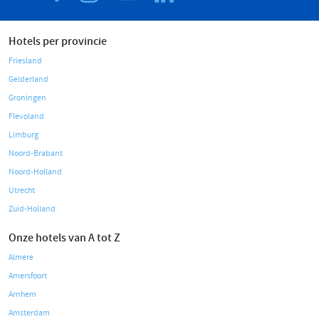
Hotels per provincie
Friesland
Gelderland
Groningen
Flevoland
Limburg
Noord-Brabant
Noord-Holland
Utrecht
Zuid-Holland
Onze hotels van A tot Z
Almere
Amersfoort
Arnhem
Amsterdam