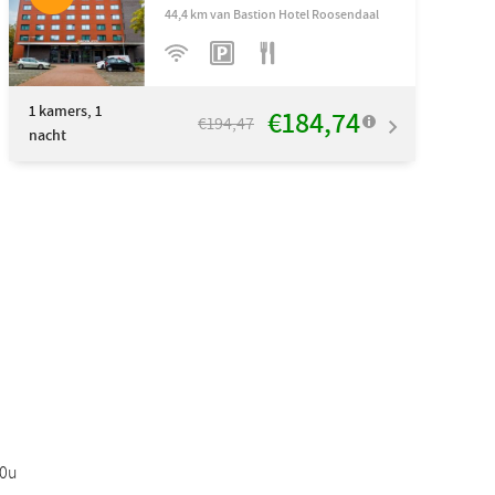
44,4 km van Bastion Hotel Roosendaal
1
kamers, 1
€184,74
€194,47
nacht
00u