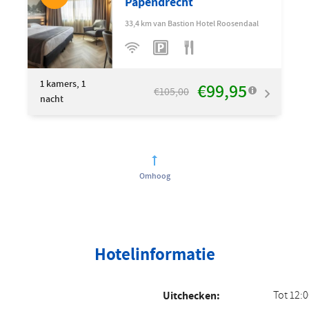
Papendrecht
33,4 km van Bastion Hotel Roosendaal
1
kamers, 1
€99,95
€105,00
nacht
Omhoog
Hotelinformatie
Tot 12:
Uitchecken: