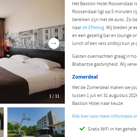
Het Bastion Hotel Roosendaal i
Roemeens
Turks
Roosendaal ligt op 5 minuten ri
bereiken zijn met de auto. Zo b
naar
de Efteling
. Wij bieden je e
en een gezellig bar en lounge o
lunch of een vers ontbijt kun je 
Gasten overnachten graag in ho
Brabantse gastvrijheid. Wij ver
Zomerdeal
Met de Zomerdeal maken we jouw
tussen 1 juli en 31 augustus 20
1 / 11
Bastion Hotel naar keuze.
Klik hier voor meer informatie 
Gratis WiFi in het gehele