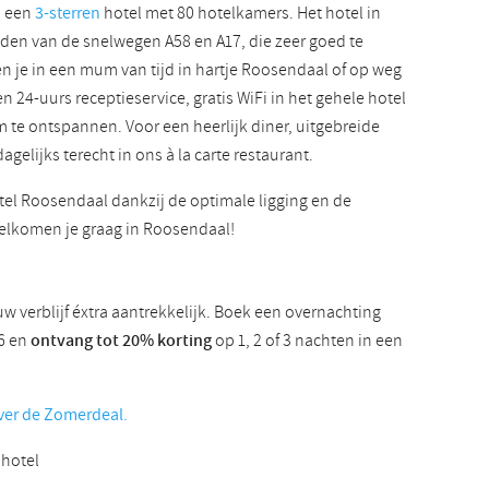
s een
3-sterren
hotel met 80 hotelkamers. Het hotel in
Slowaaks
jden van de snelwegen A58 en A17, die zeer goed te
en je in een mum van tijd in hartje Roosendaal of op weg
en 24-uurs receptieservice, gratis WiFi in het gehele hotel
m te ontspannen. Voor een heerlijk diner, uitgebreide
dagelijks terecht in ons à la carte restaurant.
tel Roosendaal dankzij de optimale ligging en de
welkomen je graag in Roosendaal!
 verblijf éxtra aantrekkelijk. Boek een overnachting
26 en
ontvang tot 20% korting
op 1, 2 of 3 nachten in een
over de Zomerdeal.
 hotel