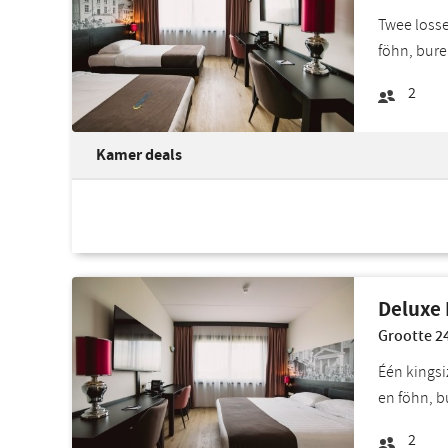
Twee losse
föhn, bure
2
Kamer deals
Deluxe
Grootte 24
Één kingsi
en föhn, b
2