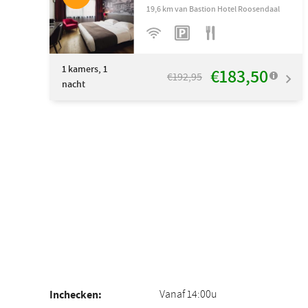
19,6 km van Bastion Hotel Roosendaal
1
kamers, 1
€183,50
€192,95
nacht
Vanaf 14:00u
Inchecken: