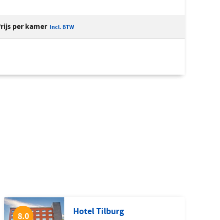
rijs per kamer
Incl. BTW
Hotel Tilburg
8.0