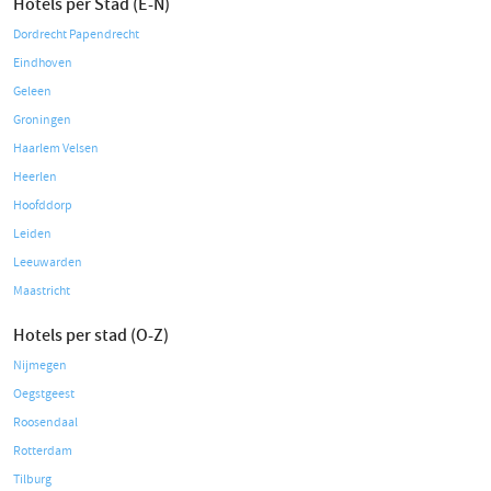
Hotels per Stad (E-N)
Dordrecht Papendrecht
Eindhoven
Geleen
Groningen
Haarlem Velsen
Heerlen
Hoofddorp
Leiden
Leeuwarden
Maastricht
Hotels per stad (O-Z)
Nijmegen
Oegstgeest
Roosendaal
Rotterdam
Tilburg