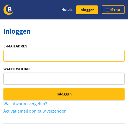
Menu
Hotels
Inloggen
Overslaan
Inloggen
en
naar
de
E-MAILADRES
inhoud
gaan
WACHTWOORD
Wachtwoord vergeten?
Activatiemail opnieuw verzenden