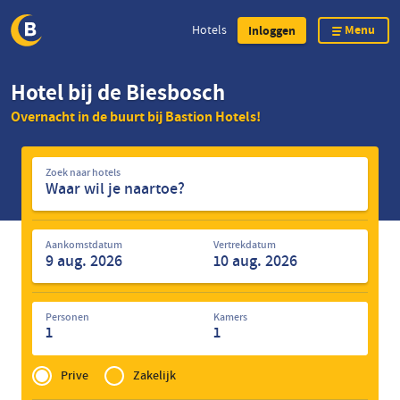
Menu
Hotels
Inloggen
Overslaan
Hotel bij de Biesbosch
en
Overnacht in de buurt bij Bastion Hotels!
naar
de
Zoek
inhoud
Zoek naar hotels
naar
gaan
hotels
Aankomstdatum
Vertrekdatum
Personen
Kamers
1
1
Privé
of
Prive
Zakelijk
Zakelijk