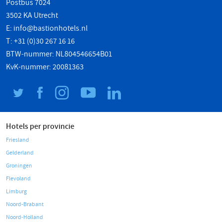
Postbus 7024
3502 KA Utrecht
E:
info@bastionhotels.nl
T: +31 (0)30 267 16 16
BTW-nummer: NL804546654B01
KvK-nummer: 20081363
Hotels per provincie
Friesland
Gelderland
Groningen
Flevoland
Limburg
Noord-Brabant
Noord-Holland