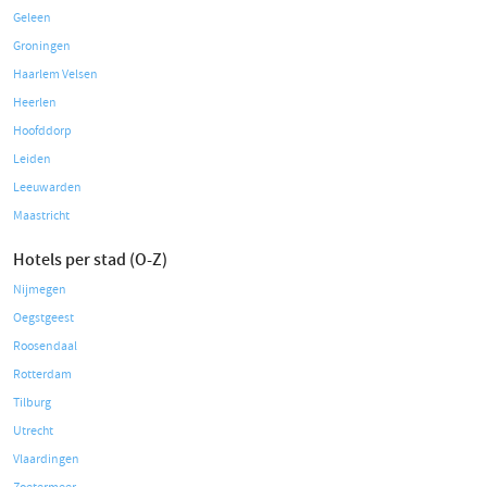
Geleen
Groningen
Haarlem Velsen
Heerlen
Hoofddorp
Leiden
Leeuwarden
Maastricht
Hotels per stad (O-Z)
Nijmegen
Oegstgeest
Roosendaal
Rotterdam
Tilburg
Utrecht
Vlaardingen