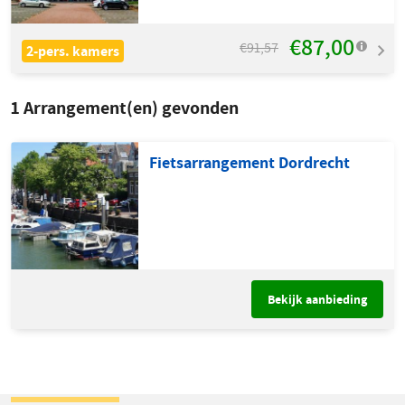
€87,00
€91,57
2-pers. kamers
1
Arrangement(en) gevonden
Fietsarrangement Dordrecht
Bekijk aanbieding