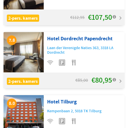
€107,50
€112,95
2-pers. kamers
Hotel Dordrecht Papendrecht
7.8
Laan der Verenigde Naties 363
,
3318 LA
Dordrecht
€80,95
€85,00
2-pers. kamers
Hotel Tilburg
8.0
Kempenbaan 2
,
5018 TK
Tilburg