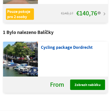
€140,76
Pouze pokoje
€148,17
pro 2 osoby
1
Bylo nalezeno Balíčky
Cycling package Dordrecht
From
Zobrazit nabídku