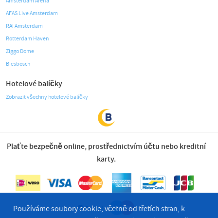
Amsterdam Arena
AFAS Live Amsterdam
RAI Amsterdam
Rotterdam Haven
Ziggo Dome
Biesbosch
Hotelové balíčky
Zobrazit všechny hotelové balíčky
Plaťte bezpečně online, prostřednictvím účtu nebo kreditní
karty.
Používáme soubory cookie, včetně od třetích stran, k