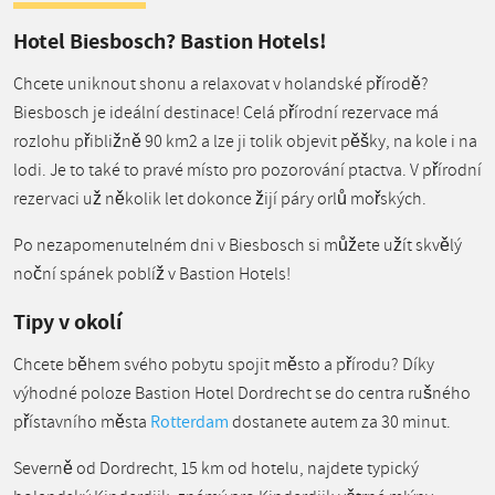
Hotel Biesbosch? Bastion Hotels!
Chcete uniknout shonu a relaxovat v holandské přírodě?
Biesbosch je ideální destinace! Celá přírodní rezervace má
rozlohu přibližně 90 km2 a lze ji tolik objevit pěšky, na kole i na
lodi. Je to také to pravé místo pro pozorování ptactva. V přírodní
rezervaci už několik let dokonce žijí páry orlů mořských.
Po nezapomenutelném dni v Biesbosch si můžete užít skvělý
noční spánek poblíž v Bastion Hotels!
Tipy v okolí
Chcete během svého pobytu spojit město a přírodu? Díky
výhodné poloze Bastion Hotel Dordrecht se do centra rušného
přístavního města
Rotterdam
dostanete autem za 30 minut.
Severně od Dordrecht, 15 km od hotelu, najdete typický