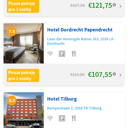
€121,75
Pouze pokoje
€127,95
pro 2 osoby
Hotel Dordrecht Papendrecht
7.8
Laan der Verenigde Naties 363
,
3318 LA
Dordrecht
€107,55
Pouze pokoje
€113,00
pro 2 osoby
Hotel Tilburg
8.0
Kempenbaan 2
,
5018 TK
Tilburg