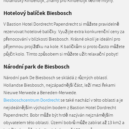
holandský Kinderdijk, známý pro Kinderdijk větrné mlýny.
Hotelový balíček Biesbosch
V Bastion Hotel Dordrecht Papendrecht si můžete pravidelně
rezervovat hotelové balíčky. Využijte extra konkurenční ceny za
přenocování v blízkosti Biesbosch. Krásné okolí je ideální pro
příjemnou projížďku na kole. K balíčkům si proto často můžete
půjčit kolo. Tímto způsobem si můžete užít relaxační pobyt!
Národní park de Biesbosch
Národní park De Biesbosch se skládá z různých oblastí.
Hollandse Biesbosch, nejzápadnější část, leží mezi řekami
Nieuwe Merwede a Beneden-Merwede.
Biesboschcentrum Dordrecht
se také nachází v této oblasti a je
nejideálnějším výchozím bodem z Bastion Hotel Dordrecht
Papendrecht. Bobr může být hrdě nazýván nejznámějším
obyvatelem této oblasti. Území bobrů může zabírat až 13 km2 a