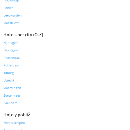
Hoofddorp
Leiden
Leeuwarden
Maastricht
Hotels per city (O-Z)
Nijmegen
Oegstgeest
Roosendaal
Rotterdam
Tilburg
Utrecht
Vlaardingen
Zoetermeer
Zaandam
Hotely poblíž
Hotels Schiphol