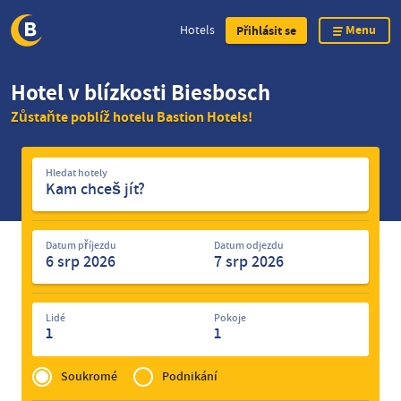
Menu
Hotels
Přihlásit se
Skip
Hotel v blízkosti Biesbosch
to
Zůstaňte poblíž hotelu Bastion Hotels!
main
content
Hledat
Hledat hotely
hotely
Datum příjezdu
Datum odjezdu
Lidé
Pokoje
1
1
Privé
of
Soukromé
Podnikání
Zakelijk