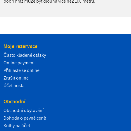
bobří hráz může být dlouhá více než 100 metrů.
Moje rezervace
Často kladené otázky
Online payment
Přihlaste se online
Zrušit online
Účet hosta
Obchodní
Obchodní ubytování
Dohoda o pevné ceně
Knihy na účet