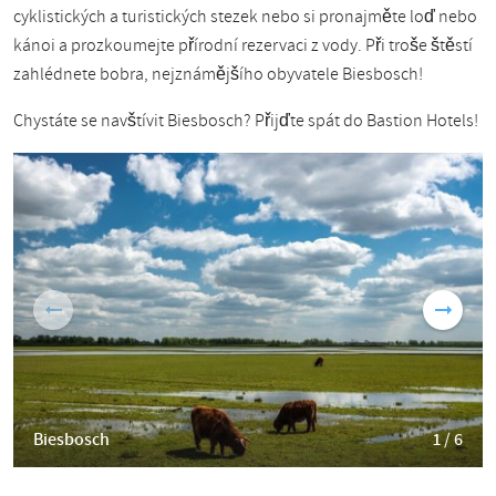
cyklistických a turistických stezek nebo si pronajměte loď nebo
kánoi a prozkoumejte přírodní rezervaci z vody. Při troše štěstí
zahlédnete bobra, nejznámějšího obyvatele Biesbosch!
Chystáte se navštívit Biesbosch? Přijďte spát do Bastion Hotels!
Biesbosch
1 / 6