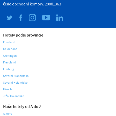
číslo obchodní komory: 20081363
Hotely podle provincie
Friesland
Gelderland
Groningen
Flevoland
Limburg
Severní Brabantsko
Severní Holandsko
Utrecht
Jižní Holandsko
Naše hotely od A do Z
Almere