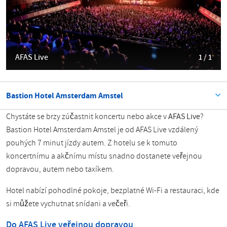
AFAS Live
1 / 1
Bastion Hotel Amsterdam Amstel
Chystáte se brzy zúčastnit koncertu nebo akce v
AFAS Live
?
Bastion Hotel Amsterdam Amstel je od AFAS Live vzdálený
pouhých 7 minut jízdy autem. Z hotelu se k tomuto
koncertnímu a akčnímu místu snadno dostanete veřejnou
dopravou, autem nebo taxíkem.
Hotel nabízí pohodlné pokoje, bezplatné Wi-Fi a restauraci, kde
si můžete vychutnat snídani a večeři.
Do AFAS Live veřejnou dopravou