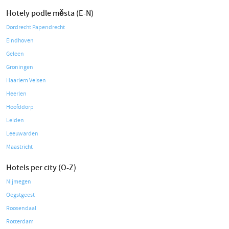
Hotely podle města (E-N)
Dordrecht Papendrecht
Eindhoven
Geleen
Groningen
Haarlem Velsen
Heerlen
Hoofddorp
Leiden
Leeuwarden
Maastricht
Hotels per city (O-Z)
Nijmegen
Oegstgeest
Roosendaal
Rotterdam