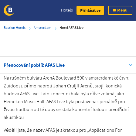
Menu
Hotels
Přihlásit se
Skip
Bastion Hotels
Amsterdam
Hotel AFAS Live
to
main
content
Přenocování poblíž AFAS Live
Na rušném bulváru ArenA Boulevard 590 v amsterdamské čtvrti
Zuidoost, přímo naproti
Johan Cruijff Areně
, stojí ikonická
budova AFAS Live. Tato koncertní hala byla dříve známá jako
Heineken Music Hall. AFAS Live byla postavena speciálně pro
živou hudbu a od té doby se stala koncertní halou s prvotřídní
akustikou.
Věděli jste, že název AFAS je zkratkou pro „Applications For