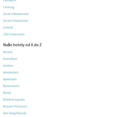
Flevoland
Limburg
Severní Brabantsko
Severní Holandsko
Utrecht
Jižní Holandsko
Naše hotely od A do Z
Almere
Amersfoort
Arnhem
Amsterdam
Apeldoorn
Barendrecht
Breda
Brielle Europoort
Bussum Hilversum
Den Haag Rijswijk