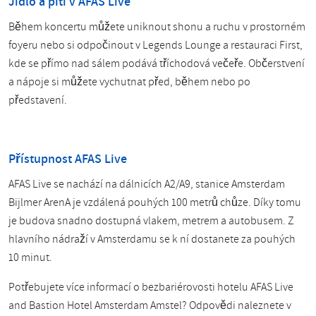
Jídlo a pití v AFAS Live
Během koncertu můžete uniknout shonu a ruchu v prostorném
foyeru nebo si odpočinout v Legends Lounge a restauraci First,
kde se přímo nad sálem podává tříchodová večeře. Občerstvení
a nápoje si můžete vychutnat před, během nebo po
představení.
Přístupnost AFAS Live
AFAS Live se nachází na dálnicích A2/A9, stanice Amsterdam
Bijlmer ArenA je vzdálená pouhých 100 metrů chůze. Díky tomu
je budova snadno dostupná vlakem, metrem a autobusem. Z
hlavního nádraží v Amsterdamu se k ní dostanete za pouhých
10 minut.
Potřebujete více informací o bezbariérovosti hotelu AFAS Live
and Bastion Hotel Amsterdam Amstel? Odpovědi naleznete v