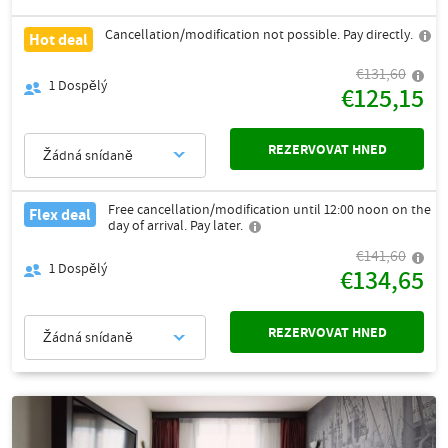
Cancellation/modification not possible. Pay directly.
Hot deal
€131,60
1
Dospělý
€125,15
REZERVOVAT HNED
Žádná snídaně
Free cancellation/modification until 12:00 noon on the
Flex deal
day of arrival. Pay later.
€141,60
1
Dospělý
€134,65
REZERVOVAT HNED
Žádná snídaně