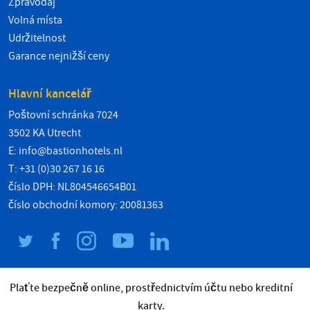
Zpravodaj
Volná místa
Udržitelnost
Garance nejnižší ceny
Hlavní kancelář
Poštovní schránka 7024
3502 KA Utrecht
E:
info@bastionhotels.nl
T: +31 (0)30 267 16 16
číslo DPH: NL804546654B01
číslo obchodní komory: 20081363
Plaťte bezpečně online, prostřednictvím účtu nebo kreditní
karty.