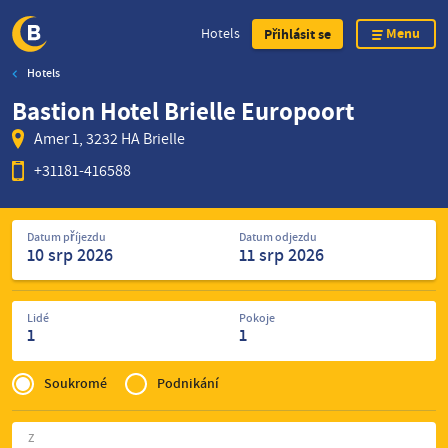
Menu
Hotels
Přihlásit se
Hotels
Skip
Bastion Hotel Brielle Europoort
to
main
Amer 1, 3232 HA Brielle
content
+31181-416588
Hledat
Datum příjezdu
Datum odjezdu
hotely
Lidé
Pokoje
1
1
Privé
of
Soukromé
Podnikání
Zakelijk
Z