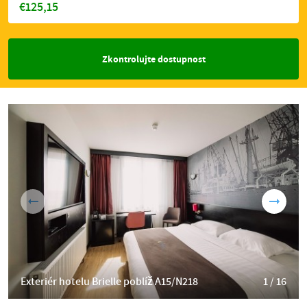
€125,15
Zkontrolujte dostupnost
Exteriér hotelu Brielle poblíž A15/N218
1 / 16