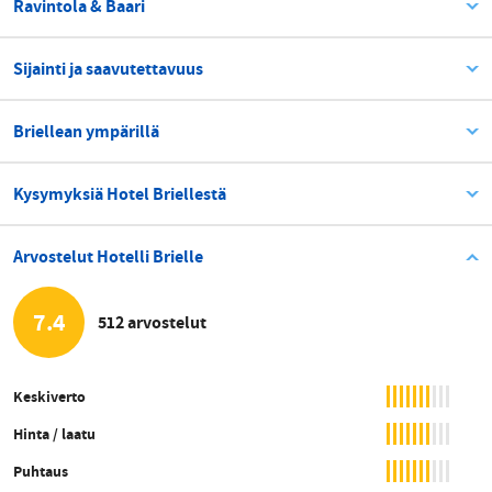
Ravintola & Baari
Sijainti ja saavutettavuus
Briellean ympärillä
Kysymyksiä Hotel Briellestä
Arvostelut Hotelli Brielle
7.4
512 arvostelut
Keskiverto
Hinta / laatu
Puhtaus