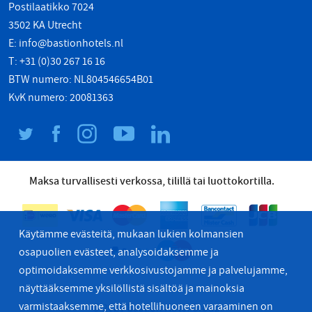
Postilaatikko 7024
3502 KA Utrecht
E:
info@bastionhotels.nl
T: +31 (0)30 267 16 16
BTW numero: NL804546654B01
KvK numero: 20081363
Maksa turvallisesti verkossa, tilillä tai luottokortilla.
Käytämme evästeitä, mukaan lukien kolmansien
osapuolien evästeet, analysoidaksemme ja
optimoidaksemme verkkosivustojamme ja palvelujamme,
näyttääksemme yksilöllistä sisältöä ja mainoksia
varmistaaksemme, että hotellihuoneen varaaminen on
© 2026 Bastion Hotel Group