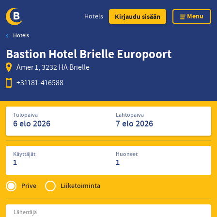
Menu
Hotels
Kirjaudu sisään
Hotels
Skip
Bastion Hotel Brielle Europoort
to
main
Amer 1, 3232 HA Brielle
content
+31181-416588
Etsi
Tulopäivä
Lähtöpäivä
hotelleja
Käyttäjät
Huoneet
1
1
Privé
of
Prive
Liiketoiminta
Zakelijk
Lähettäjä