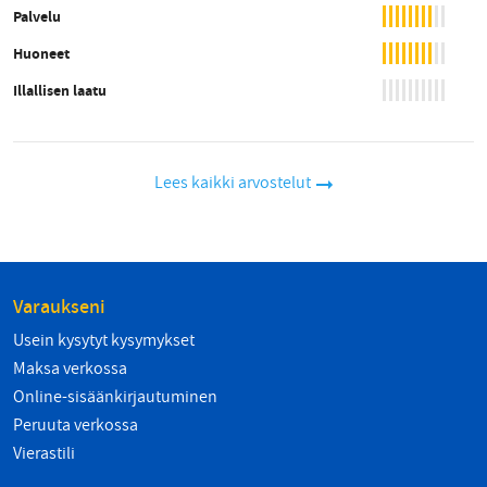
Palvelu
Huoneet
Illallisen laatu
Lees kaikki arvostelut
Varaukseni
Usein kysytyt kysymykset
Maksa verkossa
Online-sisäänkirjautuminen
Peruuta verkossa
Vierastili