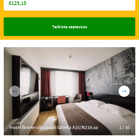
€125,15
Tarkista saatavuus
Hotel Brielle ulkopuoli lähellä A15/N218:aa
1 / 16