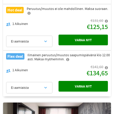
Peruutus/muutos ei ole mahdollinen. Maksa suoraan.
Hot deal
€131,60
1
Aikuinen
€125,15
VARAA NYT
Ei aamiaista
Ilmainen peruutus/muutos saapumispäivänä klo 12.00
Flex deal
asti. Maksa myöhemmin.
€141,60
1
Aikuinen
€134,65
VARAA NYT
Ei aamiaista