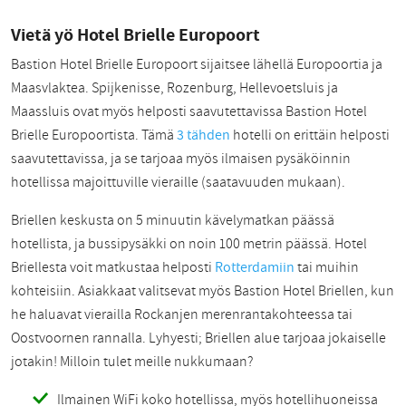
Vietä yö Hotel Brielle Europoort
Bastion Hotel Brielle Europoort sijaitsee lähellä Europoortia ja
Maasvlaktea. Spijkenisse, Rozenburg, Hellevoetsluis ja
Maassluis ovat myös helposti saavutettavissa Bastion Hotel
Brielle Europoortista. Tämä
3 tähden
hotelli on erittäin helposti
saavutettavissa, ja se tarjoaa myös ilmaisen pysäköinnin
hotellissa majoittuville vieraille (saatavuuden mukaan).
Briellen keskusta on 5 minuutin kävelymatkan päässä
hotellista, ja bussipysäkki on noin 100 metrin päässä. Hotel
Briellesta voit matkustaa helposti
Rotterdamiin
tai muihin
kohteisiin. Asiakkaat valitsevat myös Bastion Hotel Briellen, kun
he haluavat vierailla Rockanjen merenrantakohteessa tai
Oostvoornen rannalla. Lyhyesti; Briellen alue tarjoaa jokaiselle
jotakin! Milloin tulet meille nukkumaan?
Ilmainen WiFi koko hotellissa, myös hotellihuoneissa