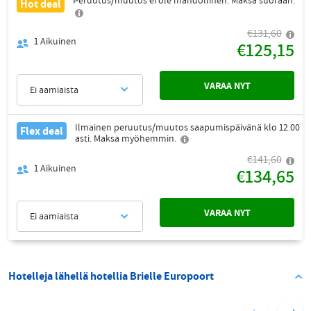
Peruutus/muutos ei ole mahdollinen. Maksa suoraan.
Hot deal
€131,60
1
Aikuinen
€125,15
VARAA NYT
Ei aamiaista
Ilmainen peruutus/muutos saapumispäivänä klo 12.00
Flex deal
asti. Maksa myöhemmin.
€141,60
1
Aikuinen
€134,65
VARAA NYT
Ei aamiaista
Hotelleja lähellä hotellia Brielle Europoort