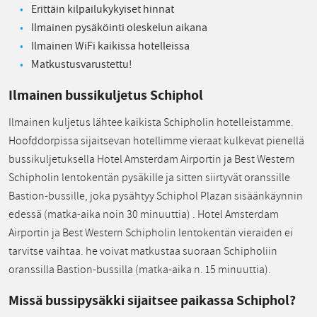
Erittäin kilpailukykyiset hinnat
Ilmainen pysäköinti oleskelun aikana
Ilmainen WiFi kaikissa hotelleissa
Matkustusvarustettu!
Ilmainen bussikuljetus Schiphol
Ilmainen kuljetus lähtee kaikista Schipholin hotelleistamme.
Hoofddorpissa sijaitsevan hotellimme vieraat kulkevat pienellä
bussikuljetuksella Hotel Amsterdam Airportin ja Best Western
Schipholin lentokentän pysäkille ja sitten siirtyvät oranssille
Bastion-bussille, joka pysähtyy Schiphol Plazan sisäänkäynnin
edessä (matka-aika noin 30 minuuttia) . Hotel Amsterdam
Airportin ja Best Western Schipholin lentokentän vieraiden ei
tarvitse vaihtaa. he voivat matkustaa suoraan Schipholiin
oranssilla Bastion-bussilla (matka-aika n. 15 minuuttia).
Missä bussipysäkki sijaitsee paikassa Schiphol?