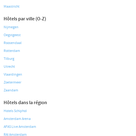
Maastricht
Hôtels par ville (O-Z)
Nijmegen
Oegstgeest
Roosendaal
Rotterdam
Tilburg
Utrecht
Vlaardingen
Zoetermeer
Zaandam
Hôtels dans la région
Hotels Schiphol
Amsterdam Arena
AFAS Live Amsterdam
RAI Amsterdam