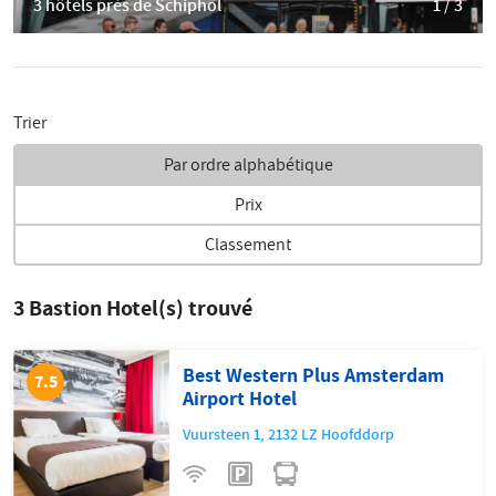
3 hôtels près de Schiphol
1 / 3
Trier
Par ordre alphabétique
Prix
Classement
3
Bastion Hotel(s) trouvé
Best Western Plus Amsterdam
7.5
Airport Hotel
Vuursteen 1
,
2132 LZ
Hoofddorp