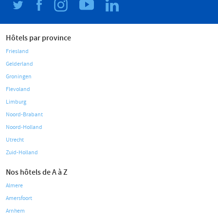
Hôtels par province
Friesland
Gelderland
Groningen
Flevoland
Limburg
Noord-Brabant
Noord-Holland
Utrecht
Zuid-Holland
Nos hôtels de A à Z
Almere
Amersfoort
Arnhem