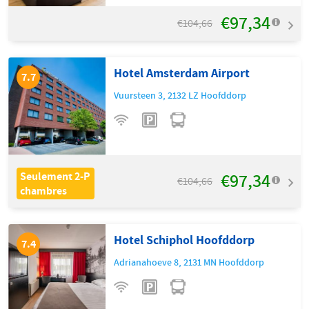
€97,34
€104,66
Hotel Amsterdam Airport
7.7
Vuursteen 3
,
2132 LZ
Hoofddorp
€97,34
Seulement 2-P
€104,66
chambres
Hotel Schiphol Hoofddorp
7.4
Adrianahoeve 8
,
2131 MN
Hoofddorp