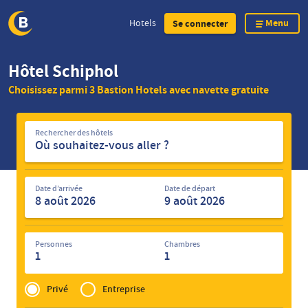
Menu
Hotels
Se connecter
Skip
Hôtel Schiphol
to
Choisissez parmi 3 Bastion Hotels avec navette gratuite
main
content
Rechercher
Rechercher des hôtels
des
hôtels
Date d’arrivée
Date de départ
Personnes
Chambres
1
1
Privé
of
Privé
Entreprise
Zakelijk