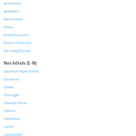
Amsterdam
Apeldoorn
Barendrecht
Breda
Brielle Europoort
Bussum Hilversum
Den Haag Rijswijk
Nos hôtels (E-N)
Dordrecht Papendrecht
Eindhoven
Geleen
Groningen
Haarlem Velsen
Heerlen
Hoofddorp
Leiden
Leeuwarden