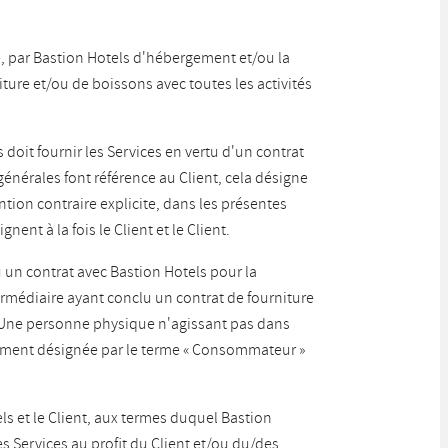
rme, par Bastion Hotels d'hébergement et/ou la
ture et/ou de boissons avec toutes les activités
 doit fournir les Services en vertu d'un contrat
énérales font référence au Client, cela désigne
ion contraire explicite, dans les présentes
gnent à la fois le Client et le Client.
 un contrat avec Bastion Hotels pour la
ermédiaire ayant conclu un contrat de fourniture
. Une personne physique n'agissant pas dans
alement désignée par le terme « Consommateur »
els et le Client, aux termes duquel Bastion
es Services au profit du Client et/ou du/des