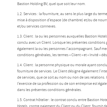
Bastion Holding BV, quel que soit leur nom.
1.2. Services : la fourniture, au sens le plus large du te
mise à disposition d'espace (de chambre) et/ou de nourri
et/ou services connexes.
1.3. Client : la ou les personnes auxquelles Bastion Hotels
conclu avec un Client. Lorsque les présentes conditions g
également la ou les personnes l'accompagnant. Sauf ment
conditions générales, les termes « Client » et « Invité » dési
1.4. Client : la personne physique ou morale ayant conclu
fourniture de services. Le Client désigne également l'int
de services, que ce soit au nom ou non de ses relations
l'exercice de sa profession ou de son entreprise est ég
dans les présentes conditions générales.
1.5. Contrat hôtelier : le contrat conclu entre Bastion Hot
Hotels, contre paiement du Client ou du Client, fournit d