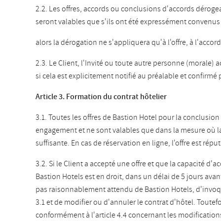
2.2. Les offres, accords ou conclusions d'accords dérog
seront valables que s'ils ont été expressément convenus 
alors la dérogation ne s'appliquera qu'à l'offre, à l'acco
2.3. Le Client, l'Invité ou toute autre personne (morale)
si cela est explicitement notifié au préalable et confirmé 
Article 3. Formation du contrat hôtelier
3.1. Toutes les offres de Bastion Hotel pour la conclusi
engagement et ne sont valables que dans la mesure où la
suffisante. En cas de réservation en ligne, l'offre est réput
3.2. Si le Client a accepté une offre et que la capacité d'a
Bastion Hotels est en droit, dans un délai de 5 jours avant
pas raisonnablement attendu de Bastion Hotels, d'invoquer
3.1 et de modifier ou d'annuler le contrat d'hôtel. Toute
conformément à l'article 4.4 concernant les modification