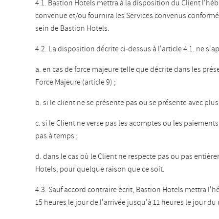
4.1. Bastion Hotels mettra à la disposition du Client l'
convenue et/ou fournira les Services convenus conform
sein de Bastion Hotels.
4.2. La disposition décrite ci-dessus à l'article 4.1. ne s'a
a. en cas de force majeure telle que décrite dans les présen
Force Majeure (article 9) ;
b. si le client ne se présente pas ou se présente avec plu
c. si le Client ne verse pas les acomptes ou les paiements i
pas à temps ;
d. dans le cas où le Client ne respecte pas ou pas entière
Hotels, pour quelque raison que ce soit.
4.3. Sauf accord contraire écrit, Bastion Hotels mettra l'
15 heures le jour de l'arrivée jusqu'à 11 heures le jour du