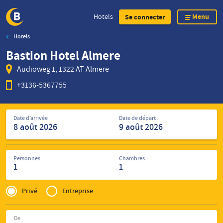
Menu
Hotels
Se connecter
Hotels
Skip
Bastion Hotel Almere
to
main
Audioweg 1, 1322 AT Almere
content
+3136-5367755
Rechercher
Date d’arrivée
Date de départ
des
hôtels
Personnes
Chambres
1
1
Privé
of
Privé
Entreprise
Zakelijk
De