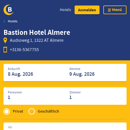
Menü
Hotels
Anmelden
Hotels
Direkt
Bastion Hotel Almere
zum
Inhalt
Audioweg 1, 1322 AT Almere
+3136-5367755
Suche
Ankunft
Abreise
nach
Hotels
Personen
Zimmer
1
1
Privé
of
Privat
Geschäftlich
Zakelijk
Ab