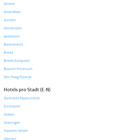
Almere
Amersfoort
Arnhem
Amsterdam
Apeldoorn
Barendrecht
Breda
Brielle Europoort
Bussum Hilversum
Den Haag Rijswijk
Hotels pro Stadt (E-N)
Dordrecht Papendrecht
Eindhoven
Geleen
Groningen
Haarlem Velsen
Heerlen