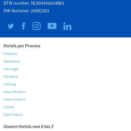
BTW number: NL804546654B01
IHK-Nummer: 20081363
Hotels per Provinz
Friesland
Gelderland
Groningen
Flevoland
Limburg
Noord-Brabant
Noord-Holland
Utrecht
Zuid-Holland
Unsere Hotels von A bis Z