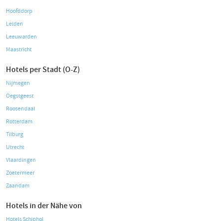
Hoofddorp
Leiden
Leeuwarden
Maastricht
Hotels per Stadt (O-Z)
Nijmegen
Oegstgeest
Roosendaal
Rotterdam
Tilburg
Utrecht
Vlaardingen
Zoetermeer
Zaandam
Hotels in der Nähe von
Hotels Schiphol