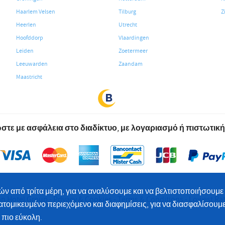
Haarlem Velsen
Tilburg
Z
Heerlen
Utrecht
Hoofddorp
Vlaardingen
Leiden
Zoetermeer
Leeuwarden
Zaandam
Maastricht
τε με ασφάλεια στο διαδίκτυο, με λογαριασμό ή πιστωτική
 από τρίτα μέρη, για να αναλύσουμε και να βελτιστοποιήσουμε
on Hotel Group
Privacy & Cookies
Terms & Conditions
Lowest Ra
τομικευμένο περιεχόμενο και διαφημίσεις, για να διασφαλίσουμε 
 πιο εύκολη.