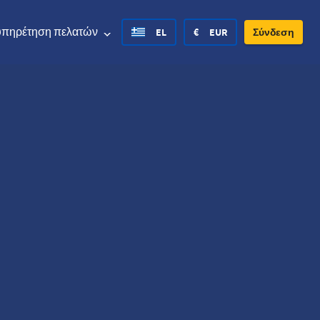
υπηρέτηση πελατών
EL
€
EUR
Σύνδεση
ed States Dollar
Deutsch
£
British Pound
ed States Dollar
Deutsch
£
British Pound
sh Krone
Español
Rs.
India Rupee
way Krone
Hrvatski
zł
Poland Zloty
den Krona
Finnish
CHF
Switzerland Franc
Czech