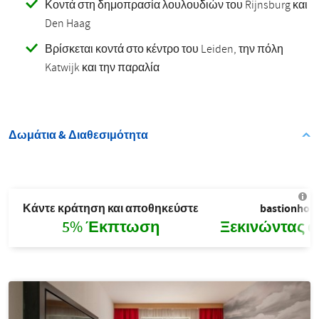
Κοντά στη δημοπρασία λουλουδιών του Rijnsburg και
Den Haag
Βρίσκεται κοντά στο κέντρο του Leiden, την πόλη
Katwijk και την παραλία
Δωμάτια & Διαθεσιμότητα
Κάντε κράτηση και αποθηκεύστε
bastionhot
5% Έκπτωση
Ξεκινώντας α