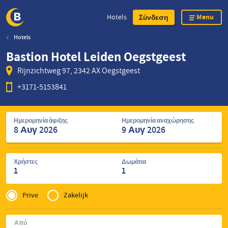
Menu
Hotels
Σύνδεση
Hotels
Skip
Bastion Hotel Leiden Oegstgeest
to
main
Rijnzichtweg 97, 2342 AX Oegstgeest
content
+3171-5153841
Αναζήτηση
Ημερομηνία άφιξης
Ημερομηνία αναχώρησης
ξενοδοχείων
Χρήστες
Δωμάτια
1
1
Privé
of
Prive
Zakelijk
Zakelijk
Από