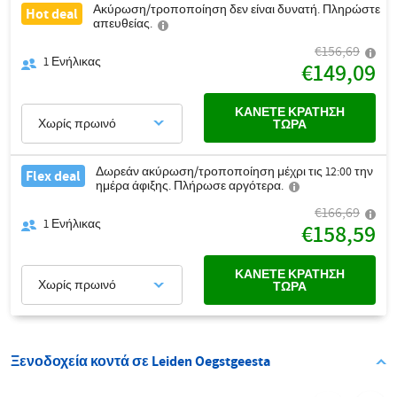
Ακύρωση/τροποποίηση δεν είναι δυνατή. Πληρώστε
Hot deal
απευθείας.
€156,69
1
Ενήλικας
€149,09
ΚΆΝΕΤΕ ΚΡΆΤΗΣΗ
Χωρίς πρωινό
ΤΏΡΑ
Δωρεάν ακύρωση/τροποποίηση μέχρι τις 12:00 την
Flex deal
ημέρα άφιξης. Πλήρωσε αργότερα.
€166,69
1
Ενήλικας
€158,59
ΚΆΝΕΤΕ ΚΡΆΤΗΣΗ
Χωρίς πρωινό
ΤΏΡΑ
Ξενοδοχεία κοντά σε Leiden Oegstgeesta