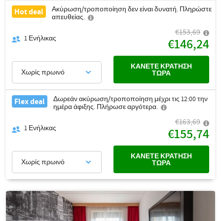
Ακύρωση/τροποποίηση δεν είναι δυνατή. Πληρώστε
Hot deal
απευθείας.
€153,69
1
Ενήλικας
€146,24
ΚΆΝΕΤΕ ΚΡΆΤΗΣΗ
Χωρίς πρωινό
ΤΏΡΑ
Δωρεάν ακύρωση/τροποποίηση μέχρι τις 12:00 την
Flex deal
ημέρα άφιξης. Πλήρωσε αργότερα.
€163,69
1
Ενήλικας
€155,74
ΚΆΝΕΤΕ ΚΡΆΤΗΣΗ
Χωρίς πρωινό
ΤΏΡΑ