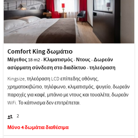
Comfort King δωμάτιο
Μέγεθος 18 m2 - Κλιματισμός - Ντους - Δωρεάν
ασύρματη σύνδεση στο διαδίκτυο - τηλεόραση
Kingsize, τηλεόραση LCD επίπεδης οθόνης,
χρηματοκιβώτιο, τηλέφωνο, κλιματισμός, ψυγείο, δωρεάν
παροχές για καφέ, μπάνιο με ντους και τουαλέτα, δωρεάν
WiFi. Το κάπνισμα δεν επιτρέπεται.
2
Μόνο 4 δωμάτια διαθέσιμα