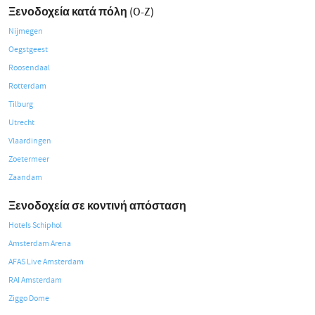
Ξενοδοχεία κατά πόλη (O-Z)
Nijmegen
Oegstgeest
Roosendaal
Rotterdam
Tilburg
Utrecht
Vlaardingen
Zoetermeer
Zaandam
Ξενοδοχεία σε κοντινή απόσταση
Hotels Schiphol
Amsterdam Arena
AFAS Live Amsterdam
RAI Amsterdam
Ziggo Dome