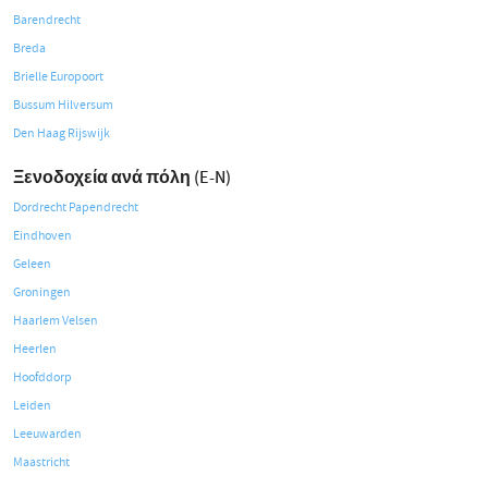
Barendrecht
Breda
Brielle Europoort
Bussum Hilversum
Den Haag Rijswijk
Ξενοδοχεία ανά πόλη (E-N)
Dordrecht Papendrecht
Eindhoven
Geleen
Groningen
Haarlem Velsen
Heerlen
Hoofddorp
Leiden
Leeuwarden
Maastricht