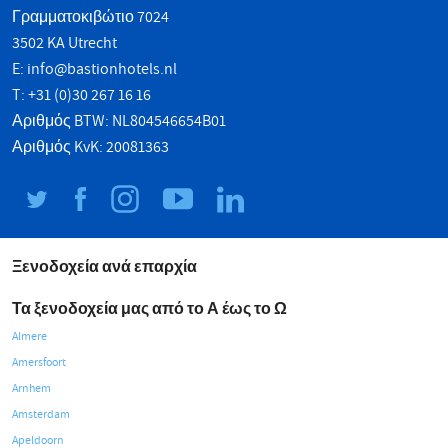
Γραμματοκιβώτιο 7024
3502 KA Utrecht
E:
info@bastionhotels.nl
T: +31 (0)30 267 16 16
Αριθμός BTW: NL804546654B01
Αριθμός KvK: 20081363
Ξενοδοχεία ανά επαρχία
Τα ξενοδοχεία μας από το Α έως το Ω
Almere
Amersfoort
Arnhem
Amsterdam
Apeldoorn