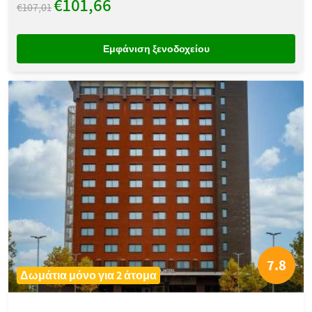
€101,66
€107,01
Εμφάνιση ξενοδοχείου
7.8
Δωμάτια μόνο για 2 άτομα