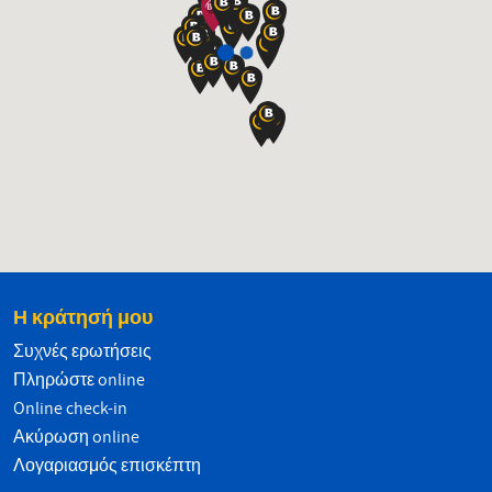
Η κράτησή μου
Συχνές ερωτήσεις
Πληρώστε online
Online check-in
Ακύρωση online
Λογαριασμός επισκέπτη