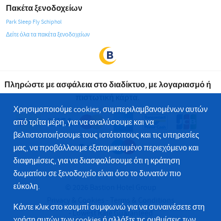
Πακέτα ξενοδοχείων
Park Sleep Fly Schiphol
Δείτε όλα τα πακέτα ξενοδοχείων
Πληρώστε με ασφάλεια στο διαδίκτυο, με λογαριασμό ή
πιστωτική κάρτα.
Χρησιμοποιούμε cookies, συμπεριλαμβανομένων αυτών
από τρίτα μέρη, για να αναλύσουμε και να
βελτιστοποιήσουμε τους ιστότοπους και τις υπηρεσίες
μας, να προβάλλουμε εξατομικευμένο περιεχόμενο και
διαφημίσεις, για να διασφαλίσουμε ότι η κράτηση
δωματίου σε ξενοδοχείο είναι όσο το δυνατόν πιο
εύκολη.
© 2026 Bastion Hotel Group
Privacy & Cookies
Terms & Conditions
Κάντε κλικ στο κουμπί συμφωνώ για να συναινέσετε στη
Lowest Rate Guaranteed
χρήση αυτών των cookies ή
αλλάξτε τις ρυθμίσεις των