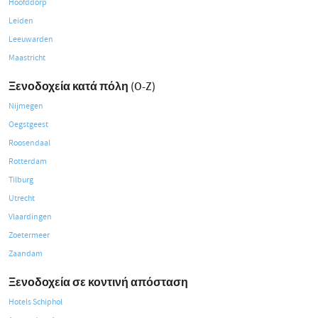
Hoofddorp
Leiden
Leeuwarden
Maastricht
Ξενοδοχεία κατά πόλη (O-Z)
Nijmegen
Oegstgeest
Roosendaal
Rotterdam
Tilburg
Utrecht
Vlaardingen
Zoetermeer
Zaandam
Ξενοδοχεία σε κοντινή απόσταση
Hotels Schiphol