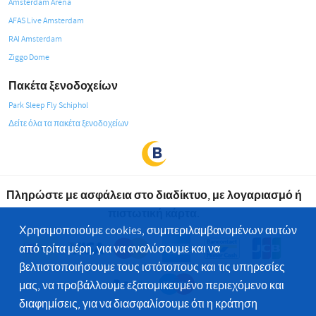
Amsterdam Arena
AFAS Live Amsterdam
RAI Amsterdam
Ziggo Dome
Πακέτα ξενοδοχείων
Park Sleep Fly Schiphol
Δείτε όλα τα πακέτα ξενοδοχείων
Πληρώστε με ασφάλεια στο διαδίκτυο, με λογαριασμό ή
πιστωτική κάρτα.
Χρησιμοποιούμε cookies, συμπεριλαμβανομένων αυτών
από τρίτα μέρη, για να αναλύσουμε και να
βελτιστοποιήσουμε τους ιστότοπους και τις υπηρεσίες
μας, να προβάλλουμε εξατομικευμένο περιεχόμενο και
διαφημίσεις, για να διασφαλίσουμε ότι η κράτηση