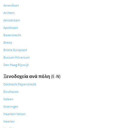
Amersfoort
Arnhem
Amsterdam
Apeldoorn
Barendrecht
Breda
Brielle Europoort
Bussum Hilversum
Den Haag Rijswijk
Ξενοδοχεία ανά πόλη (E-N)
Dordrecht Papendrecht
Eindhoven
Geleen
Groningen
Haarlem Velsen
Heerlen