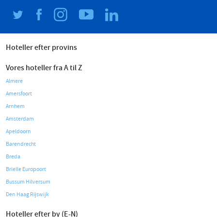
Hoteller efter provins
Vores hoteller fra A til Z
Almere
Amersfoort
Arnhem
Amsterdam
Apeldoorn
Barendrecht
Breda
Brielle Europoort
Bussum Hilversum
Den Haag Rijswijk
Hoteller efter by (E-N)